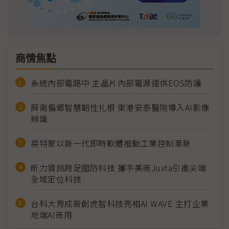
商情焦點
系統內部電路中 主晶片內部電源提供EOS防護
屏南偏鄉智慧韌性扎根 東港安泰醫院導入AI影像
辨識
英特蒙以新一代即時軟體推動工業控制革新
昕力資訊跨足國防科技 攜手美商Juxta引進尖端
全域定位科技
台科大育成新創虎智科技亮相AI WAVE 主打企業
地端AI商用