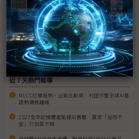
（台積1Q26法說）台積電上修2026全年美元營收
魏哲家：有望成長逾30%
（台積1Q26法說）2Q26營收高標季增逾15% N3製
程毛利率下半年高於平均
（台積1Q26法說）1Q獲利再飆高 AI需求強勁毛利
率超標衝上66%
近７天熱門報導
MLCC訂單過熱、出貨比創高 村田示警全球AI基
建熱潮將趨緩
2027全年記憶體產能提前售罄 買家「祕而不
宣」只怕買不夠
英特爾EMIB良率達標 聯發科第2代ASIC產品