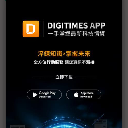
議題精選－台積電1Q26法說AI動能強勁
台積電揭露最新藍圖！ 先進製程與封裝戰略全面修
正
（台積1Q26法說）傳產能吃緊挑客戶 魏哲家闢謠：
不會刻意選擇或偏袒
（台積1Q26法說）三星LPU代工訂單不保？ 魏哲家
首度表示「與客戶合作開發中」
（台積1Q26法說）Terafab找上英特爾來勢洶洶 魏
哲家：晶圓代工不存在捷徑
（台積1Q26法說）3奈米南科擴產、AZ二廠2H27量
產 成熟製程高價值導向