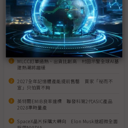
程毛利率下半年高於平均
（台積1Q26法說）1Q獲利再飆高 AI需求強勁毛利
率超標衝上66%
近７天熱門報導
MLCC訂單過熱、出貨比創高 村田示警全球AI基
建熱潮將趨緩
2027全年記憶體產能提前售罄 買家「祕而不
宣」只怕買不夠
英特爾EMIB良率達標 聯發科第2代ASIC產品
2028準時量產
SpaceX晶片採購大轉向 Elon Musk捨超微全面
採用NVIDIA