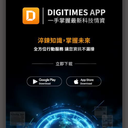
台積電揭露最新藍圖！ 先進製程與封裝戰略全面修
正
（台積1Q26法說）傳產能吃緊挑客戶 魏哲家闢謠：
不會刻意選擇或偏袒
（台積1Q26法說）三星LPU代工訂單不保？ 魏哲家
首度表示「與客戶合作開發中」
（台積1Q26法說）Terafab找上英特爾來勢洶洶 魏
哲家：晶圓代工不存在捷徑
（台積1Q26法說）3奈米南科擴產、AZ二廠2H27量
產 成熟製程高價值導向
（台積1Q26法說）台積電上修2026全年美元營收
魏哲家：有望成長逾30%
（台積1Q26法說）2Q26營收高標季增逾15% N3製