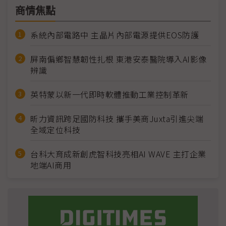
商情焦點
系統內部電路中 主晶片內部電源提供EOS防護
屏南偏鄉智慧韌性扎根 東港安泰醫院導入AI影像
辨識
英特蒙以新一代即時軟體推動工業控制革新
昕力資訊跨足國防科技 攜手美商Juxta引進尖端
全域定位科技
台科大育成新創虎智科技亮相AI WAVE 主打企業
地端AI商用