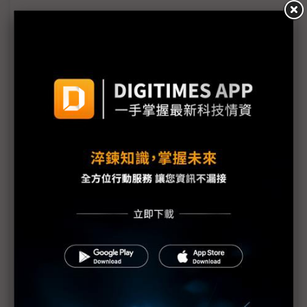
美國擬擴大中國檢測實驗室禁令 惠普、戴爾等大廠
轉單效益浮現
淡旺季效應轉弱、美禁令利多發酵 台網通廠2Q產值
估季增11%
FCC擴大封殺行動熱點裝置 供應鏈赴美製造壓力升
高
TP-Link爭取FCC有條件解禁 強調美國獨立經營盼重
返市場
科技1分鐘：Netgear為何被評為壟斷美國家用路由器
市場？
FCC禁令下台廠迎舊機紅利期 既有機種延壽支撐獲
利
FCC研議擴大限制中資電信 聚焦資料中心互連與中