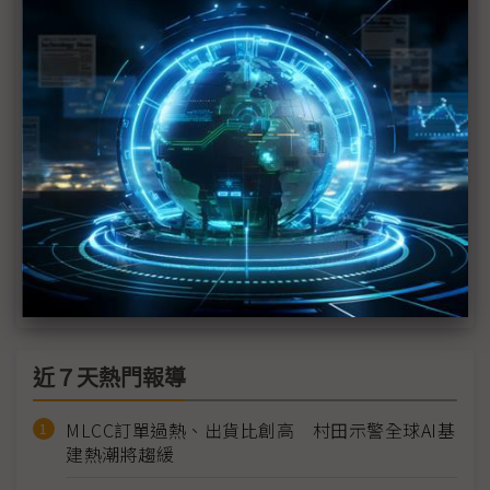
國實驗室認證
美國FCC擬全面禁止中國實驗室測試產品 電子供應
鏈遇重組壓力
美FCC擬擴大中國設備禁令 追溯既有產品輸入許可
非美製路由器禁令引發爭議 美國將資安與供應鏈掛
勾恐動搖產業結構
美國FCC全面封殺進口路由器 劍指中國供應鏈
近７天熱門報導
MLCC訂單過熱、出貨比創高 村田示警全球AI基
建熱潮將趨緩