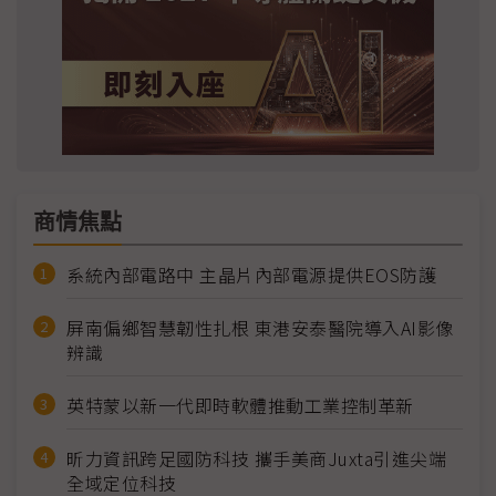
商情焦點
系統內部電路中 主晶片內部電源提供EOS防護
屏南偏鄉智慧韌性扎根 東港安泰醫院導入AI影像
辨識
英特蒙以新一代即時軟體推動工業控制革新
昕力資訊跨足國防科技 攜手美商Juxta引進尖端
全域定位科技