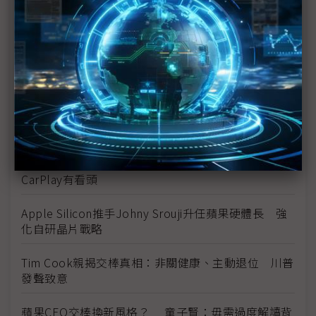
科技1分鐘：接棒蘋果執行長的John Ternus是誰？
科技1分鐘：John Ternus推動的低碳硬體設計
MacBook Neo的幕後推手 蘋果押寶Ternus找回
Jobs產品魂
被評為「謙遜的大好人」 John Ternus協調力見長
蘋果CEO易主硬體老將 iPhone鏡頭、Vision Pro、
CarPlay有看頭
Apple Silicon推手Johny Srouji升任蘋果硬體長 強
化自研晶片戰略
Tim Cook親揭交棒真相：非關健康、主動退位 川普
發聲致意
蘋果CEO交棒換新風格？ 童子賢：毋需過度解讀背