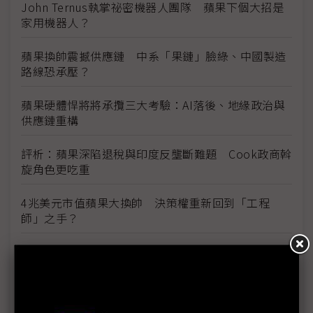
John Ternus執掌祕密機器人團隊 蘋果下個大招是
家用機器人？
蘋果換帥震撼供應鏈 中系「果鏈」臉綠、中國製造
路線恐承壓？
蘋果硬體悍將將承攬三大考驗：AI落後、地緣政治與
供應鏈重構
評析：蘋果深陷退稅與印度反壟斷難題 Cook政商斡
旋角色更吃重
4兆美元市值蘋果大換帥 決策權重新回到「工程
師」之手？
技術本位工程師接掌蘋果 John Ternus引領AI轉型
挑戰
Apple Silicon一戰成名 John Ternus接手AI時代重