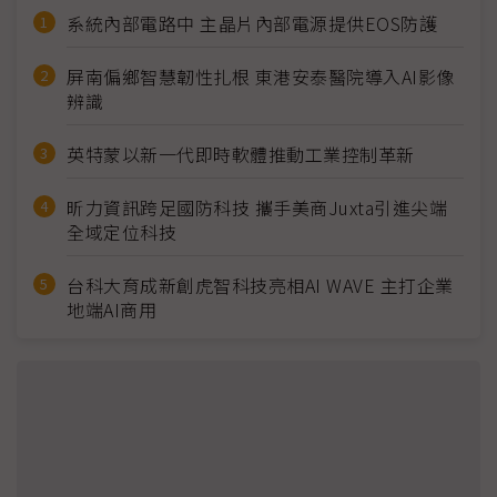
系統內部電路中 主晶片內部電源提供EOS防護
屏南偏鄉智慧韌性扎根 東港安泰醫院導入AI影像
辨識
英特蒙以新一代即時軟體推動工業控制革新
昕力資訊跨足國防科技 攜手美商Juxta引進尖端
全域定位科技
台科大育成新創虎智科技亮相AI WAVE 主打企業
地端AI商用