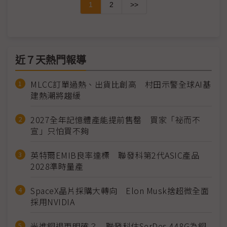
1
2
>>
近７天熱門報導
MLCC訂單過熱、出貨比創高 村田示警全球AI基
建熱潮將趨緩
2027全年記憶體產能提前售罄 買家「祕而不
宣」只怕買不夠
英特爾EMIB良率達標 聯發科第2代ASIC產品
2028準時量產
SpaceX晶片採購大轉向 Elon Musk捨超微全面
採用NVIDIA
光進銅退更明確？ 聯發科估SerDes 448G為銅