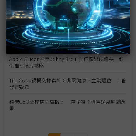
MacBook Neo的幕後推手 蘋果押寶Ternus找回
Jobs產品魂
被評為「謙遜的大好人」 John Ternus協調力見長
蘋果CEO易主硬體老將 iPhone鏡頭、Vision Pro、
CarPlay有看頭
Apple Silicon推手Johny Srouji升任蘋果硬體長 強
化自研晶片戰略
Tim Cook親揭交棒真相：非關健康、主動退位 川普
發聲致意
蘋果CEO交棒換新風格？ 童子賢：毋需過度解讀背
景