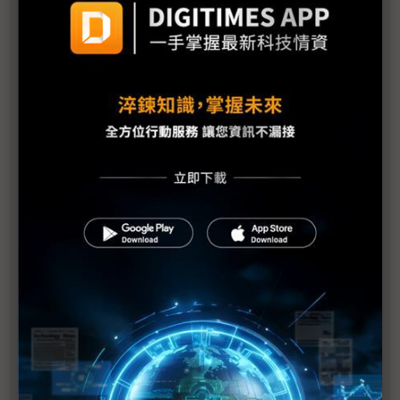
振硬體榮光
蘋果AI布局處早期階段 John Ternus：著重在用戶
體驗
蘋果新掌門人硬體工程出身 台廠盼訂單擺脫價格導
向
蘋果將進入Ternus時代 產品主義回歸迎戰AI轉型
評析：從Jobs時代到Tim Cook交棒 蘋果擁「雙太
陽」照拂
圖表1分鐘：蘋果Tim Cook時代市值與關鍵時刻
科技1分鐘：接棒蘋果執行長的John Ternus是誰？
科技1分鐘：John Ternus推動的低碳硬體設計