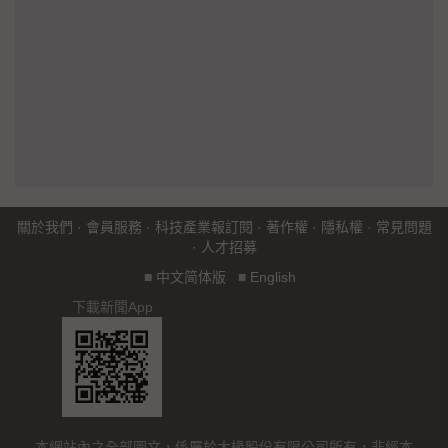
關於我們
·
會員服務
·
科技產業報訂閱
·
著作權
·
隱私權
·
常見問題
·
人才招募
■
中文简体版
■
English
下載新聞App
本網站內之全部圖文，係屬於大椽股份有限公司所有，非經本