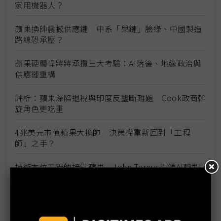
家用機器人？
蘋果換帥震撼供應鏈 中系「果鏈」臉綠、中國製造
路線恐承壓？
蘋果硬體悍將將承攬三大考驗：AI落後、地緣政治與
供應鏈重構
評析：蘋果深陷退稅與印度反壟斷難題 Cook政商斡
旋角色更吃重
4兆美元市值蘋果大換帥 決策權重新回到「工程
師」之手？
技術本位工程師接掌蘋果 John Ternus引領AI轉型
挑戰
Apple Silicon一戰成名 John Ternus接手AI時代重
振硬體榮光