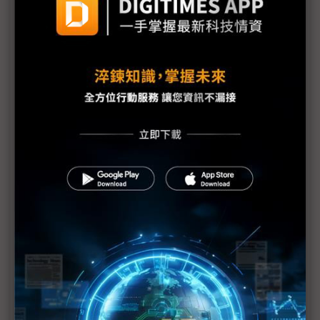
蘋果AI布局處早期階段 John Ternus：著重在用戶
體驗
蘋果新掌門人硬體工程出身 台廠盼訂單擺脫價格導
向
蘋果將進入Ternus時代 產品主義回歸迎戰AI轉型
評析：從Jobs時代到Tim Cook交棒 蘋果擁「雙太
陽」照拂
圖表1分鐘：蘋果Tim Cook時代市值與關鍵時刻
科技1分鐘：接棒蘋果執行長的John Ternus是誰？
科技1分鐘：John Ternus推動的低碳硬體設計
MacBook Neo的幕後推手 蘋果押寶Ternus找回