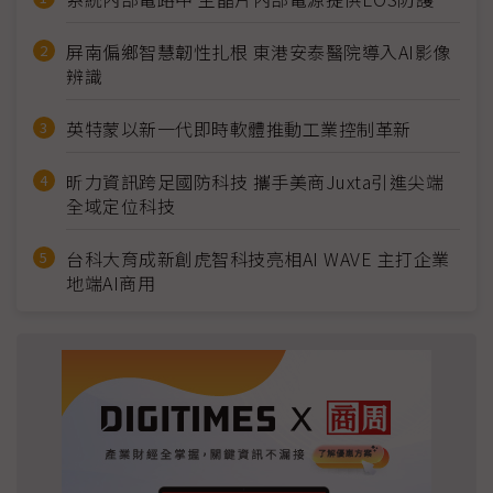
屏南偏鄉智慧韌性扎根 東港安泰醫院導入AI影像
辨識
英特蒙以新一代即時軟體推動工業控制革新
昕力資訊跨足國防科技 攜手美商Juxta引進尖端
全域定位科技
台科大育成新創虎智科技亮相AI WAVE 主打企業
地端AI商用