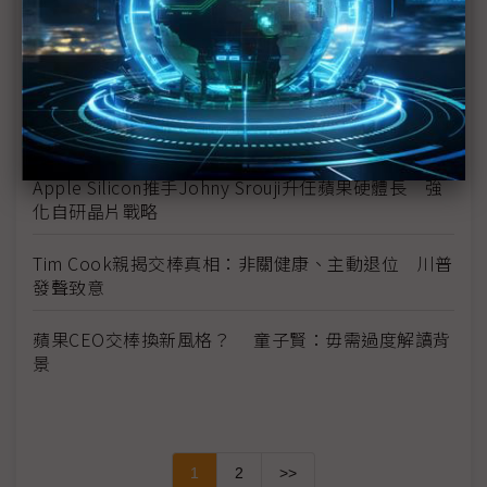
Jobs產品魂
被評為「謙遜的大好人」 John Ternus協調力見長
蘋果CEO易主硬體老將 iPhone鏡頭、Vision Pro、
CarPlay有看頭
Apple Silicon推手Johny Srouji升任蘋果硬體長 強
化自研晶片戰略
Tim Cook親揭交棒真相：非關健康、主動退位 川普
發聲致意
蘋果CEO交棒換新風格？ 童子賢：毋需過度解讀背
景
1
2
>>