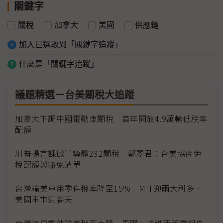
關鍵字
關稅
加拿大
美國
供應鏈
加入已選取到「關鍵字追蹤」
什麼是「關鍵字追蹤」
議題精選－台美關稅大追蹤
加拿大下調中國電動車關稅 首年開放4.9萬輛低稅率
配額
川普揚言課徵半導體232關稅 鄭麗君：台美協商免
稅配額與豁免清單
台灣輸美車用零件稅率降至15% MIT迎兩大利多、
美國車市迎春天
台灣汽車零件輸美稅率大降 東陽、堤維西等零組件