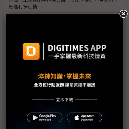
廠迎利多行情
台美關稅與能源價格成兩大關鍵 尚騰看好2H26車市
有望優於1H
朋程擴產搶攻高效車用元件市場 AI伺服器與HVDC
模組拚2027放量
規避關稅大打平價與豪奢雙戰線 中系電動車4月歐
洲市佔首破15%
裕融嚴陳莉蓮：汽車、出行與用車事業的協同發展
AI應用與綠能發展推動創新
回應232關稅優惠上路 東陽：對台灣汽車零件產業
具正面意義
新纖：地緣風險是危機也是轉機 三大布局推進成長