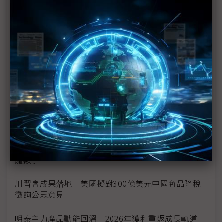
台美投資MOU關稅優惠先落地 汽車零組件15%、航
空零件迎近乎免稅
中資背景也能過關 Volvo獲白宮豁免可繼續在美賣
車
裕隆國產、外銷同步並進 嚴陳莉蓮：AI賦能強化核
心競爭力與轉型
茂林加速東南亞布局 越南新廠2Q量產、泰國建廠規
畫隨後上
川普關稅再退款206億美元 CBP同步修正兩週前烏
龍數字
川習會成果落地 美國擬對300億美元中國商品降稅
徵詢公眾意見
明泰主力產品動能回溫 2026年獲利重返成長軌道