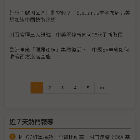
評析：歐洲品牌只剩空殼？ Stellantis重金布局北美
恐加速中國技術滲透
川習會釋三大訊號 中美關係轉向可控競爭新階段
歐洲車廠「殭屍產線」集體復活？ 中國EV車廠如何
收編西方沒落產能
1
2
3
4
5
>>
近７天熱門報導
MLCC訂單過熱、出貨比創高 村田示警全球AI基