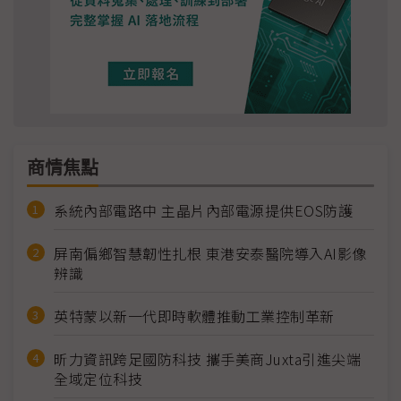
商情焦點
系統內部電路中 主晶片內部電源提供EOS防護
屏南偏鄉智慧韌性扎根 東港安泰醫院導入AI影像
辨識
英特蒙以新一代即時軟體推動工業控制革新
昕力資訊跨足國防科技 攜手美商Juxta引進尖端
全域定位科技