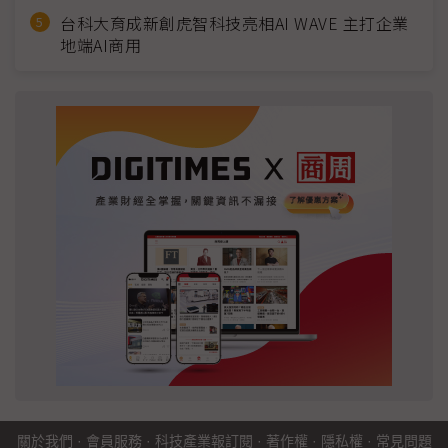
台科大育成新創虎智科技亮相AI WAVE 主打企業
地端AI商用
關於我們
·
會員服務
·
科技產業報訂閱
·
著作權
·
隱私權
·
常見問題