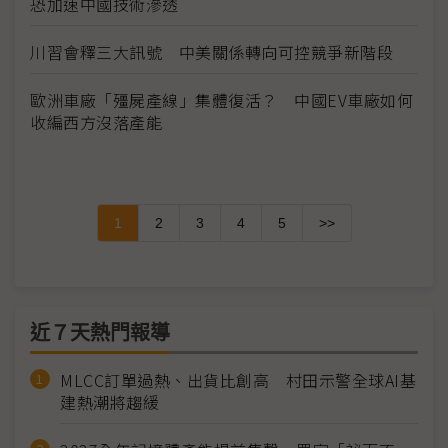
恐加速中國技術滲透
川習會釋三大訊號 中美關係轉向可控競爭新階段
歐洲車廠「殭屍產線」集體復活？ 中國EV車廠如何
收編西方沒落產能
1
2
3
4
5
>>
近７天熱門報導
MLCC訂單過熱、出貨比創高 村田示警全球AI基
建熱潮將趨緩