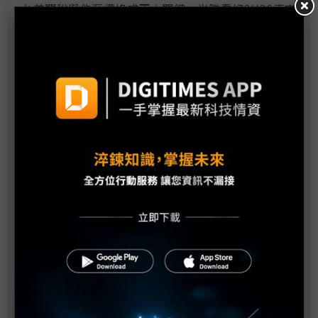
台美關稅與能源價格成兩大關鍵 尚騰看好2H26車市
有望優於1H
朋程擴產搶攻高效車用元件市場 AI伺服器與HVDC
模組拚2027放量
規避關稅大打平價與豪奢雙戰線 中系電動車4月歐
洲市佔首破15%
裕融嚴陳莉蓮：汽車、出行與用車事業的協同發展
AI應用與綠能發展推動創新
回應232關稅優惠上路 東陽：對台灣汽車零件產業
具正面意義
新纖：地緣風險是危機也是轉機 三大布局推進成長
台美投資MOU關稅優惠先落地 汽車零組件15%、航
空零件迎近乎免稅