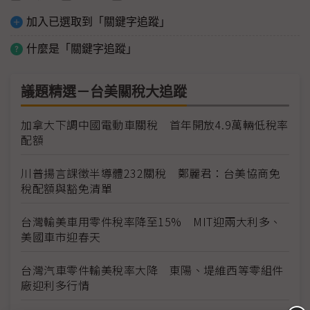
加入已選取到「關鍵字追蹤」
什麼是「關鍵字追蹤」
議題精選－台美關稅大追蹤
加拿大下調中國電動車關稅 首年開放4.9萬輛低稅率
配額
川普揚言課徵半導體232關稅 鄭麗君：台美協商免
稅配額與豁免清單
台灣輸美車用零件稅率降至15% MIT迎兩大利多、
美國車市迎春天
台灣汽車零件輸美稅率大降 東陽、堤維西等零組件
廠迎利多行情