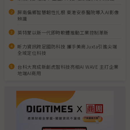
屏南偏鄉智慧韌性扎根 東港安泰醫院導入AI影像
辨識
英特蒙以新一代即時軟體推動工業控制革新
昕力資訊跨足國防科技 攜手美商Juxta引進尖端
全域定位科技
台科大育成新創虎智科技亮相AI WAVE 主打企業
地端AI商用