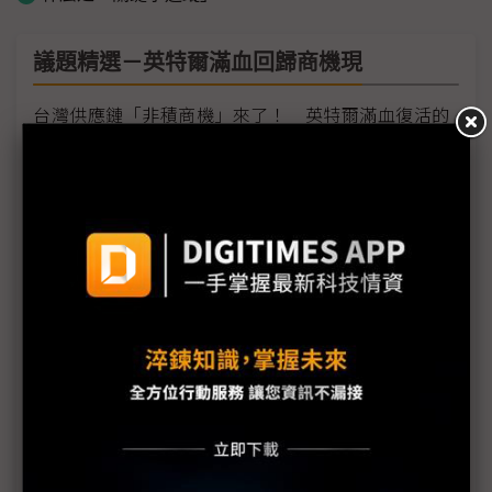
議題精選－英特爾滿血回歸商機現
台灣供應鏈「非積商機」來了！ 英特爾滿血復活的
三大關鍵
英特爾有望回歸蘋果晶片供應鏈 關鍵信任票遠勝短
期營收
蘋果、高通與聯發科各有一條路 台積產能照樣搶破
頭
晶圓代工第二名之爭 英特爾接單蘋果恐讓三星腹背
受敵
Elon Musk現身英特爾18A晶圓廠 xAI合作與AI代工
布局受矚目