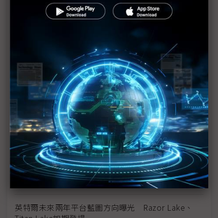
台積CoWoS壓力升溫 英特爾迎NVIDIA合作背書、
IFS翻身關鍵浮現
週末新聞速寫：傳蘋果與英特爾達晶片代工協議｜任
天堂預告Switch 2漲價｜美歐貿易協議進入倒數
SpaceX揭Terafab晶圓廠計畫 攜英特爾打造千億美
元垂直整合鏈
告別台積電獨供時代？ 蘋果傳洽英特爾、三星尋求
晶片第二來源
英特爾挖角高通元老 整合PC與實體AI版圖迎戰邊緣
運算時代
英特爾先進封裝「入門市場」搶客 Google、亞馬遜
採用傳聞四起
英特爾未來兩年平台藍圖方向曝光 Razor Lake、