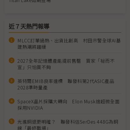
Titan Lake如期登場
近７天熱門報導
MLCC訂單過熱、出貨比創高 村田示警全球AI基
建熱潮將趨緩
2027全年記憶體產能提前售罄 買家「祕而不
宣」只怕買不夠
英特爾EMIB良率達標 聯發科第2代ASIC產品
2028準時量產
SpaceX晶片採購大轉向 Elon Musk捨超微全面
採用NVIDIA
光進銅退更明確？ 聯發科估SerDes 448G為銅
線「最終戰場」