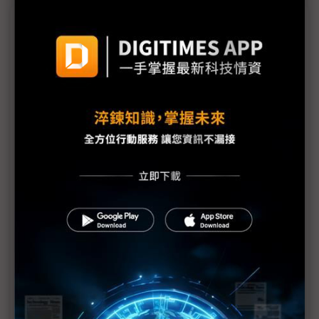
議題精選－CPU缺貨難解
（獨家）NVIDIA GPU升級緩加上CPU、記憶體雙
缺 PC主板廠出貨目標全線崩跌
二線晶圓代工罕見全部成功喊漲 世界先進、聯電、
力積電各擁長槍
英特爾未來兩年平台藍圖方向曝光 Razor Lake、
Titan Lake如期登場
CPU重返AI運算架構核心 多核趨勢下IC載板面積看
增
英特爾產能先供Xeon伺服器處理器 聯發科、超微大
啖CPU缺貨商機
聯想部分伺服器產品交期逾半年 籲客戶提早下單鎖