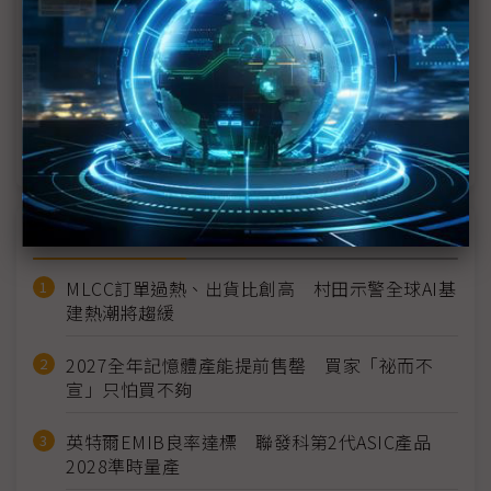
定供應
PC寒冬恐現15%年出貨衰退 蘋果、華碩逆勢衝成長
繼記憶體後CPU缺貨新隱憂 PC週邊晶片業者坦言能
見度再縮
近７天熱門報導
MLCC訂單過熱、出貨比創高 村田示警全球AI基
建熱潮將趨緩
2027全年記憶體產能提前售罄 買家「祕而不
宣」只怕買不夠
英特爾EMIB良率達標 聯發科第2代ASIC產品
2028準時量產