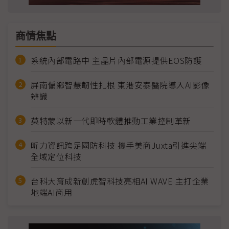
商情焦點
系統內部電路中 主晶片內部電源提供EOS防護
屏南偏鄉智慧韌性扎根 東港安泰醫院導入AI影像
辨識
英特蒙以新一代即時軟體推動工業控制革新
昕力資訊跨足國防科技 攜手美商Juxta引進尖端
全域定位科技
台科大育成新創虎智科技亮相AI WAVE 主打企業
地端AI商用