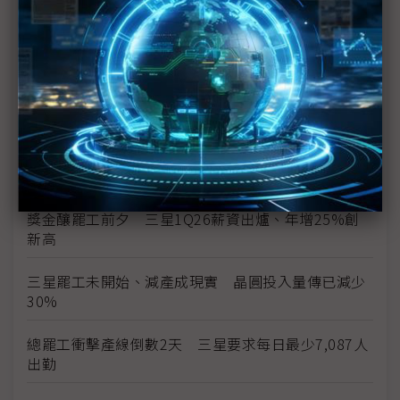
三星史上頭一遭補償方案協議 半導體員工年終分紅
上看6億韓元
三星勞資僵局最後一刻驚險達成協議 總罷工暫緩執
行
三星總罷工危機 南韓勞動部長親自出面調解
勞資談判破局 三星工會5月21日展開總罷工
獎金釀罷工前夕 三星1Q26薪資出爐、年增25%創
新高
三星罷工未開始、減產成現實 晶圓投入量傳已減少
30%
總罷工衝擊產線倒數2天 三星要求每日最少7,087人
出勤