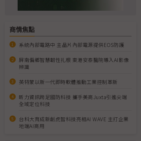
商情焦點
系統內部電路中 主晶片內部電源提供EOS防護
屏南偏鄉智慧韌性扎根 東港安泰醫院導入AI影像
辨識
英特蒙以新一代即時軟體推動工業控制革新
昕力資訊跨足國防科技 攜手美商Juxta引進尖端
全域定位科技
台科大育成新創虎智科技亮相AI WAVE 主打企業
地端AI商用