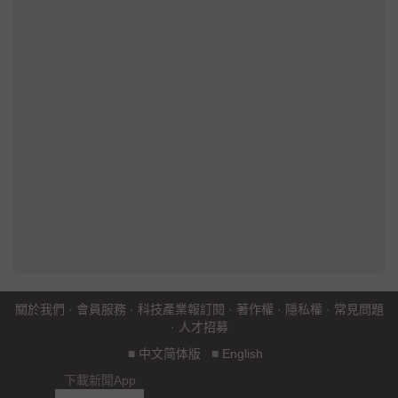
關於我們
·
會員服務
·
科技產業報訂閱
·
著作權
·
隱私權
·
常見問題
·
人才招募
■
中文简体版
■
English
下載新聞App