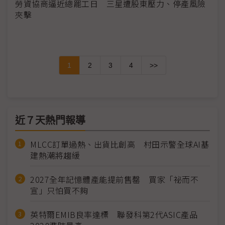
勞資協商逼近總罷工日 三星遭股東壓力、停產風險
夾擊
1
2
3
4
>>
近７天熱門報導
MLCC訂單過熱、出貨比創高 村田示警全球AI基
建熱潮將趨緩
2027全年記憶體產能提前售罄 買家「祕而不
宣」只怕買不夠
英特爾EMIB良率達標 聯發科第2代ASIC產品