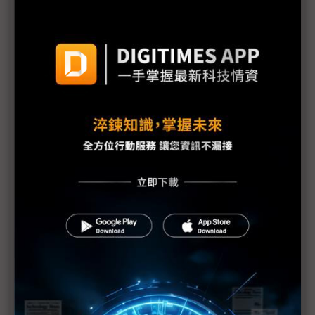
價也該調升
三星勞資暫定協議惹議 DX部門擬投下反對票
評析：三星罷工危機解除後 高額獎金未能撫平深層
矛盾
三星最新勞資協議部門待遇落差12倍 內部隱憂恐已
埋下
【漫圖秒懂】高分紅還是拚擴產？ 三星、SK海力士
陷AI紅利分配兩難
躲過三星罷工 南韓「半導體依賴症」能躲過下次危
機嗎？
三星工會醞釀「總罷工」反覆拉扯 DRAM、NAND
Flash漲勢恐續飆