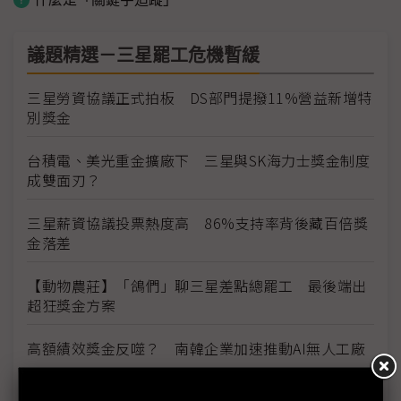
議題精選－三星罷工危機暫緩
三星勞資協議正式拍板 DS部門提撥11%營益新增特
別獎金
台積電、美光重金擴廠下 三星與SK海力士獎金制度
成雙面刃？
三星薪資協議投票熱度高 86%支持率背後藏百倍獎
金落差
【動物農莊】「鴿們」聊三星差點總罷工 最後端出
超狂獎金方案
高額績效獎金反噬？ 南韓企業加速推動AI無人工廠
三星估年賺370兆韓元大發獎金 南韓供應鏈：供貨