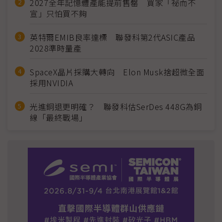
2027全年記憶體產能提前售罄 買家「祕而不
宣」只怕買不夠
英特爾EMIB良率達標 聯發科第2代ASIC產品
2028準時量產
SpaceX晶片採購大轉向 Elon Musk捨超微全面
採用NVIDIA
光進銅退更明確？ 聯發科估SerDes 448G為銅
線「最終戰場」