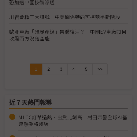
恐加速中國技術滲透
川習會釋三大訊號 中美關係轉向可控競爭新階段
歐洲車廠「殭屍產線」集體復活？ 中國EV車廠如何
收編西方沒落產能
1
2
3
4
5
>>
近７天熱門報導
MLCC訂單過熱、出貨比創高 村田示警全球AI基
建熱潮將趨緩