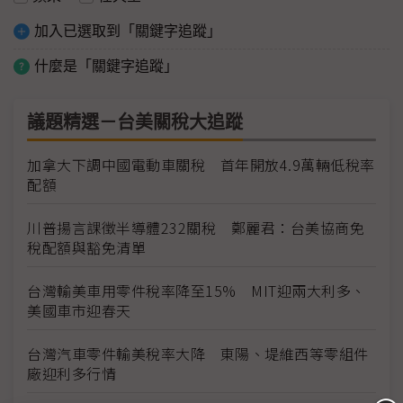
加入已選取到「關鍵字追蹤」
什麼是「關鍵字追蹤」
議題精選－台美關稅大追蹤
加拿大下調中國電動車關稅 首年開放4.9萬輛低稅率
配額
川普揚言課徵半導體232關稅 鄭麗君：台美協商免
稅配額與豁免清單
台灣輸美車用零件稅率降至15% MIT迎兩大利多、
美國車市迎春天
台灣汽車零件輸美稅率大降 東陽、堤維西等零組件
廠迎利多行情