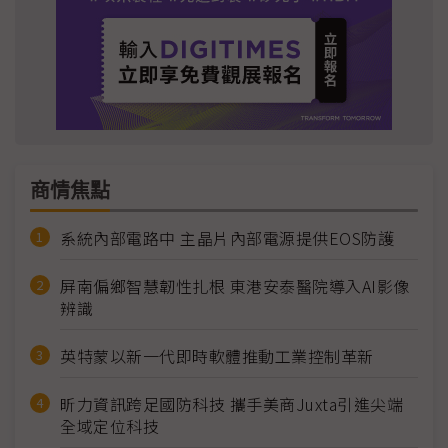
商情焦點
系統內部電路中 主晶片內部電源提供EOS防護
屏南偏鄉智慧韌性扎根 東港安泰醫院導入AI影像
辨識
英特蒙以新一代即時軟體推動工業控制革新
昕力資訊跨足國防科技 攜手美商Juxta引進尖端
全域定位科技