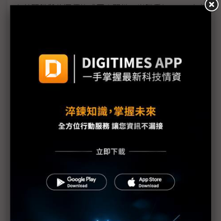
台美關稅與能源價格成兩大關鍵 尚騰看好2H26車市
有望優於1H
朋程擴產搶攻高效車用元件市場 AI伺服器與HVDC
模組拚2027放量
規避關稅大打平價與豪奢雙戰線 中系電動車4月歐
洲市佔首破15%
裕融嚴陳莉蓮：汽車、出行與用車事業的協同發展
AI應用與綠能發展推動創新
回應232關稅優惠上路 東陽：對台灣汽車零件產業
具正面意義
新纖：地緣風險是危機也是轉機 三大布局推進成長
台美投資MOU關稅優惠先落地 汽車零組件15%、航
空零件迎近乎免稅