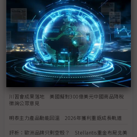
中資背景也能過關 Volvo獲白宮豁免可繼續在美賣
車
裕隆國產、外銷同步並進 嚴陳莉蓮：AI賦能強化核
心競爭力與轉型
茂林加速東南亞布局 越南新廠2Q量產、泰國建廠規
畫隨後上
川普關稅再退款206億美元 CBP同步修正兩週前烏
龍數字
川習會成果落地 美國擬對300億美元中國商品降稅
徵詢公眾意見
明泰主力產品動能回溫 2026年獲利重返成長軌道
評析：歐洲品牌只剩空殼？ Stellantis重金布局北美