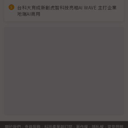
台科大育成新創虎智科技亮相AI WAVE 主打企業
地端AI商用
關於我們
·
會員服務
·
科技產業報訂閱
·
著作權
·
隱私權
·
常見問題