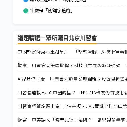
什麼是「關鍵字追蹤」
議題精選－眾所矚目北京川習會
中國堅定發展本土AI晶片 「堅壁清野」AI技術軍事
觀察：川習會向美國攤牌、科技自主立場轉趨強硬 中
AI晶片仍卡關 川習會先鬆農業與關稅、設貿易投資
川習會能救H200中國銷售？ NVIDIA卡關仍待技術
川習會經貿議題上桌 InP基板、CVD關鍵材料出口
觀察：中美誤入「修昔底德」陷阱？ 張忠謀多年前