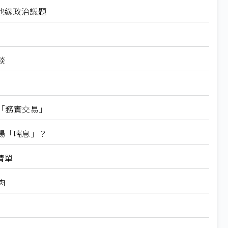
地緣政治議題
談
「務實交易」
場「喘息」？
清單
肉