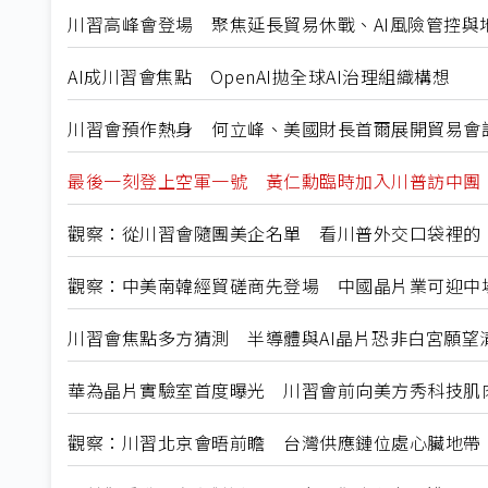
川習高峰會登場 聚焦延長貿易休戰、AI風險管控與
AI成川習會焦點 OpenAI拋全球AI治理組織構想
川習會預作熱身 何立峰、美國財長首爾展開貿易會
最後一刻登上空軍一號 黃仁勳臨時加入川普訪中團
觀察：從川習會隨團美企名單 看川普外交口袋裡的
觀察：中美南韓經貿磋商先登場 中國晶片業可迎中
川習會焦點多方猜測 半導體與AI晶片恐非白宮願望
華為晶片實驗室首度曝光 川習會前向美方秀科技肌
觀察：川習北京會晤前瞻 台灣供應鏈位處心臟地帶