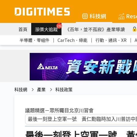
科技網
Res
259
首頁
漲價大追蹤
《百年，並不孤寂》產業導讀
半導體．零組件
｜
CarTech．綠能
｜
行動．通訊．XR
｜
科技網
產業
科技政策
議題精選－眾所矚目北京川習會
最後一刻登上空軍一號 黃