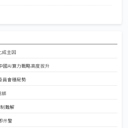
化成主因
國AI算力戰略高度拔升
委員會穩局勢
鬆綁
管制難解
即示警