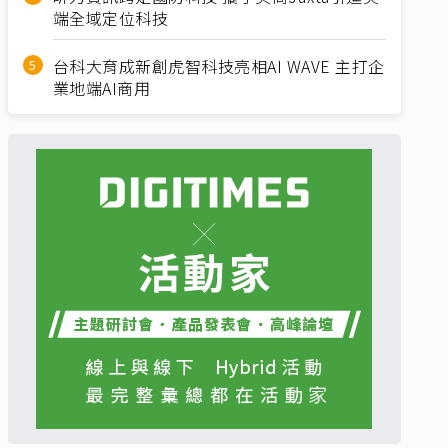
端全域定位科技
台科大育成新創虎智科技亮相AI WAVE 主打企
業地端AI商用