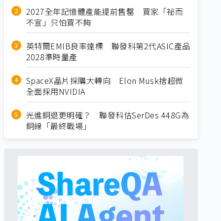
2027全年記憶體產能提前售罄 買家「祕而
不宣」只怕買不夠
英特爾EMIB良率達標 聯發科第2代ASIC產品
2028準時量產
SpaceX晶片採購大轉向 Elon Musk捨超微
全面採用NVIDIA
光進銅退更明確？ 聯發科估SerDes 448G為
銅線「最終戰場」