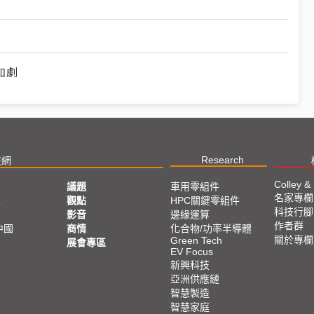
加劇
Research
技網
Colley &
議題
車用零組件
名家專欄
亞
觀點
HPC關鍵零組件
科技行腳
影音
邊緣運算
作者群
中國
商情
化合物/功率半導體
關於專欄
Green Tech
展會專區
EV Focus
新興科技
亞洲供應鏈
智慧製造
智慧家庭