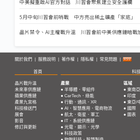
中美擬重啟AI官方對話 川習會聚焦建立安全護欄
5月中旬川習會前哨戰 中方亮出稀土礦產「家底」
晶片禁令、AI主權戰升溫 川習會前中美供應鏈暗戰
關於我們
服務說明
著作權
隱私權
常見問題
|
|
|
|
|
首頁
科
晶片戰升溫
產業
區域
未來車供應鏈
●
半導體．零組件
●
東南
蘋果供應鏈
●
CarTech．綠能
●
印度
產業九宮格
●
行動．通訊．XR
●
東亞/
科技椽送門
●
AI．智慧應用．電商物流
●
國際
展會
●
航太．衛星．軍工
●
圖表
影音
●
IT．系統供應鏈
修訂與更新
●
光電．顯示．光學
●
科技政策
●
物聯科技．智慧製造