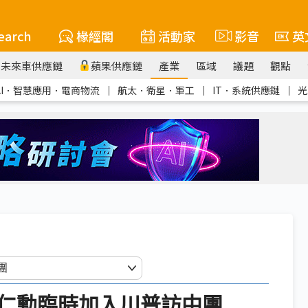
earch
椽經閣
活動家
影音
英
未來車供應鏈
蘋果供應鏈
產業
區域
議題
觀點
AI．智慧應用．電商物流
｜
航太．衛星．軍工
｜
IT．系統供應鏈
｜
光
仁勳臨時加入川普訪中團