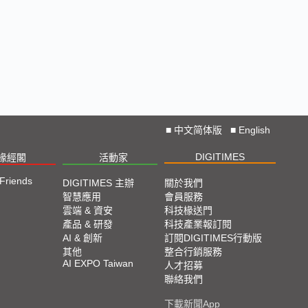
■
中文简体版
■
English
DIGITIMES
椽經閣
活動家
 Friends
DIGITIMES 主辦
關於我們
智慧應用
會員服務
雲端 & 資安
科技椽送門
產品 & 研發
科技產業報訂閱
AI & 創新
訂閱DIGITIMES行動版
其他
整合行銷服務
AI EXPO Taiwan
人才招募
聯絡我們
下載新聞App