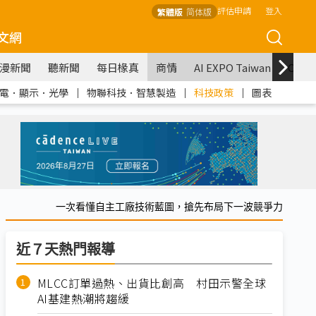
評估申請
登入
繁體版
简体版
文網
漫新聞
聽新聞
每日椽真
商情
AI EXPO Taiwan
COM
電．顯示．光學
｜
物聯科技．智慧製造
｜
科技政策
｜
圖表
一次看懂自主工廠技術藍圖，搶先布局下一波競爭力
近７天熱門報導
MLCC訂單過熱、出貨比創高 村田示警全球
AI基建熱潮將趨緩