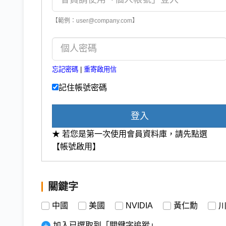
【範例：user@company.com】
忘記密碼
|
重寄啟用信
記住帳號密碼
登入
★ 若您是第一次使用會員資料庫，請先點選
【帳號啟用】
關鍵字
中國
美國
NVIDIA
黃仁勳
加入已選取到「關鍵字追蹤」