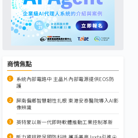
商情焦點
系統內部電路中 主晶片內部電源提供EOS防
護
屏南偏鄉智慧韌性扎根 東港安泰醫院導入AI影
像辨識
英特蒙以新一代即時軟體推動工業控制革新
昕力資訊跨足國防科技 攜手美商Juxta引進尖