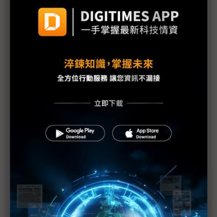
評析：三星罷工危機解除後 高額獎金未能撫平深層
矛盾
三星最新勞資協議部門待遇落差12倍 內部隱憂恐已
埋下
【漫圖秒懂】高分紅還是拚擴產？ 三星、SK海力士
陷AI紅利分配兩難
躲過三星罷工 南韓「半導體依賴症」能躲過下次危
機嗎？
三星工會醞釀「總罷工」反覆拉扯 DRAM、NAND
Flash漲勢恐續飆
三星史上頭一遭補償方案協議 半導體員工年終分紅
上看6億韓元
三星勞資僵局最後一刻驚險達成協議 總罷工暫緩執