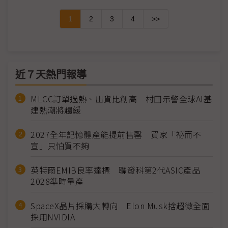
1
2
3
4
>>
近７天熱門報導
MLCC訂單過熱、出貨比創高 村田示警全球AI基
建熱潮將趨緩
2027全年記憶體產能提前售罄 買家「祕而不
宣」只怕買不夠
英特爾EMIB良率達標 聯發科第2代ASIC產品
2028準時量產
SpaceX晶片採購大轉向 Elon Musk捨超微全面
採用NVIDIA