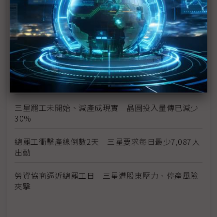
行
三星總罷工危機 南韓勞動部長親自出面調解
勞資談判破局 三星工會5月21日展開總罷工
獎金釀罷工前夕 三星1Q26薪資出爐、年增25%創
新高
三星罷工未開始、減產成現實 晶圓投入量傳已減少
30%
總罷工衝擊產線倒數2天 三星要求每日最少7,087人
出勤
勞資協商逼近總罷工日 三星遭股東壓力、停產風險
夾擊