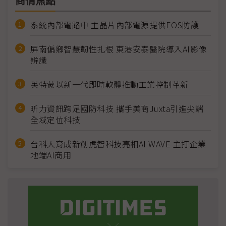
商情焦點
系統內部電路中 主晶片內部電源提供EOS防護
屏南偏鄉智慧韌性扎根 東港安泰醫院導入AI影像
辨識
英特蒙以新一代即時軟體推動工業控制革新
昕力資訊跨足國防科技 攜手美商Juxta引進尖端
全域定位科技
台科大育成新創虎智科技亮相AI WAVE 主打企業
地端AI商用