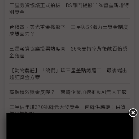
三星勞資協議正式拍板 DS部門提撥11%營益新增特
別獎金
台積電、美光重金擴廠下 三星與SK海力士獎金制度
成雙面刃？
三星薪資協議投票熱度高 86%支持率背後藏百倍獎
金落差
【動物農莊】「鴿們」聊三星差點總罷工 最後端出
超狂獎金方案
高額績效獎金反噬？ 南韓企業加速推動AI無人工廠
三星估年賺370兆韓元大發獎金 南韓供應鏈：供貨
價也該調升
三星勞資暫定協議惹議 DX部門擬投下反對票