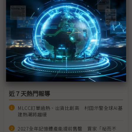
宣告 AI時代勝負決戰硬體層面
評析：Google「養龍蝦」塞進原生Android 中國市
場幾無Gemini Intelligence發揮空間
搶先WWDC Google Android Show先推Android功
能更新
Googlebook以Gemini為核心 攜手NB品牌2H26問
世
近７天熱門報導
MLCC訂單過熱、出貨比創高 村田示警全球AI基
建熱潮將趨緩
2027全年記憶體產能提前售罄 買家「祕而不