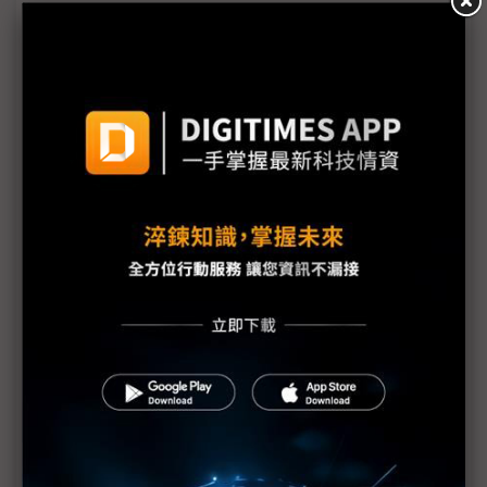
從手機到AI眼鏡 Google、蘋果、Meta競爭下世代
行動運算平台入口
Google首款多模態AI亮相 DeepMind CEO：我們正
站在奇點山腳
Google I/O 2026全面AI化 揭示Gemini代理式企業
藍圖
Google偕三星、高通推新一代AI眼鏡 搶攻次世代穿
戴
Sundar Pichai點名AI預算為企業痛點 Gemini 3.5
Flash應運而生
Googlebook點燃AI NB新戰局 英特爾、高通、聯
發科同台角逐
評析：Google Intelligence跟進Apple Intelligence