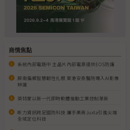
商情焦點
系統內部電路中 主晶片內部電源提供EOS防護
屏南偏鄉智慧韌性扎根 東港安泰醫院導入AI影像
辨識
英特蒙以新一代即時軟體推動工業控制革新
昕力資訊跨足國防科技 攜手美商Juxta引進尖端
全域定位科技