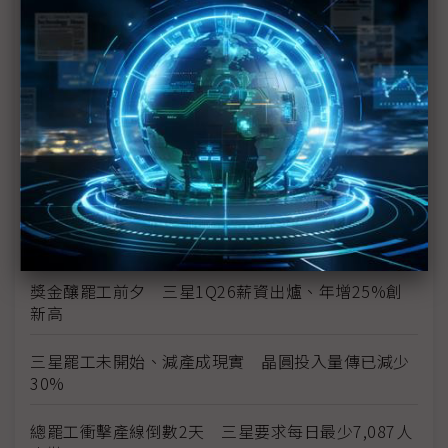
Flash漲勢恐續飆
三星史上頭一遭補償方案協議 半導體員工年終分紅
上看6億韓元
三星勞資僵局最後一刻驚險達成協議 總罷工暫緩執
行
三星總罷工危機 南韓勞動部長親自出面調解
勞資談判破局 三星工會5月21日展開總罷工
獎金釀罷工前夕 三星1Q26薪資出爐、年增25%創
新高
三星罷工未開始、減產成現實 晶圓投入量傳已減少
30%
總罷工衝擊產線倒數2天 三星要求每日最少7,087人