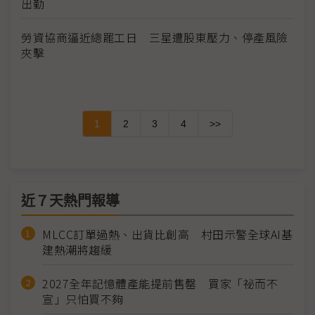
出勤
勞資協商逼近總罷工日 三星遭股東壓力、停產風險
夾擊
1
2
3
4
>>
近７天熱門報導
MLCC訂單過熱、出貨比創高 村田示警全球AI基
建熱潮將趨緩
2027全年記憶體產能提前售罄 買家「祕而不
宣」只怕買不夠