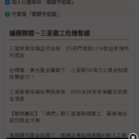
加入已選取到「關鍵字追蹤」
什麼是「關鍵字追蹤」
議題精選－三星罷工危機暫緩
三星勞資協議正式拍板 DS部門提撥11%營益新增特
別獎金
台積電、美光重金擴廠下 三星與SK海力士獎金制度
成雙面刃？
三星薪資協議投票熱度高 86%支持率背後藏百倍獎
金落差
【動物農莊】「鴿們」聊三星差點總罷工 最後端出
超狂獎金方案
高額績效獎金反噬？ 南韓企業加速推動AI無人工廠