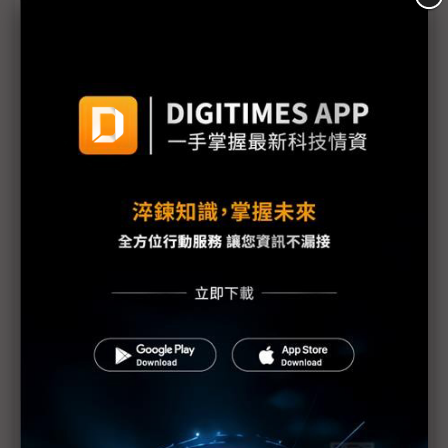
三星估年賺370兆韓元大發獎金 南韓供應鏈：供貨
價也該調升
三星勞資暫定協議惹議 DX部門擬投下反對票
評析：三星罷工危機解除後 高額獎金未能撫平深層
矛盾
三星最新勞資協議部門待遇落差12倍 內部隱憂恐已
埋下
【漫圖秒懂】高分紅還是拚擴產？ 三星、SK海力士
陷AI紅利分配兩難
躲過三星罷工 南韓「半導體依賴症」能躲過下次危
機嗎？
三星工會醞釀「總罷工」反覆拉扯 DRAM、NAND