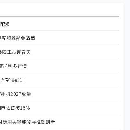
率配額
稅配額與豁免清單
美國車市迎春天
廠迎利多行情
有望優於1H
組拚2027放量
市佔首破15%
I應用與綠能發展推動創新