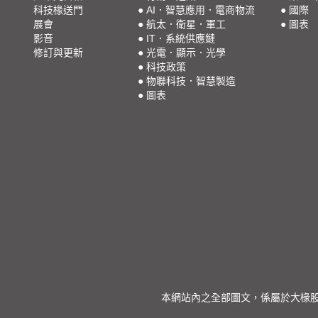
科技椽送門
●
AI．智慧應用．電商物流
●
國際
展會
●
航太．衛星．軍工
●
圖表
影音
●
IT．系統供應鏈
修訂與更新
●
光電．顯示．光學
●
科技政策
●
物聯科技．智慧製造
●
圖表
本網站內之全部圖文，係屬於大椽股份有