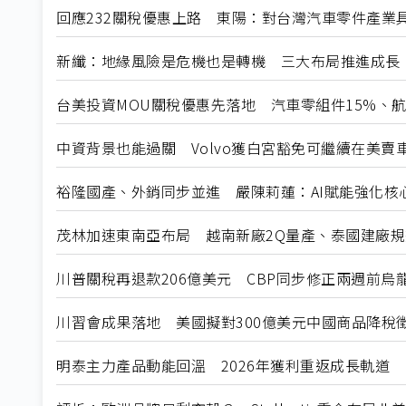
回應232關稅優惠上路 東陽：對台灣汽車零件產業
新纖：地緣風險是危機也是轉機 三大布局推進成長
台美投資MOU關稅優惠先落地 汽車零組件15%、
中資背景也能過關 Volvo獲白宮豁免可繼續在美賣
裕隆國產、外銷同步並進 嚴陳莉蓮：AI賦能強化核
茂林加速東南亞布局 越南新廠2Q量產、泰國建廠
川普關稅再退款206億美元 CBP同步修正兩週前烏
川習會成果落地 美國擬對300億美元中國商品降稅
明泰主力產品動能回溫 2026年獲利重返成長軌道