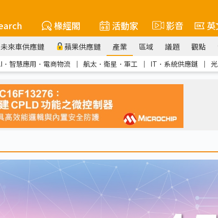
earch
椽經閣
活動家
影音
英
未來車供應鏈
蘋果供應鏈
產業
區域
議題
觀點
AI．智慧應用．電商物流
｜
航太．衛星．軍工
｜
IT．系統供應鏈
｜
光