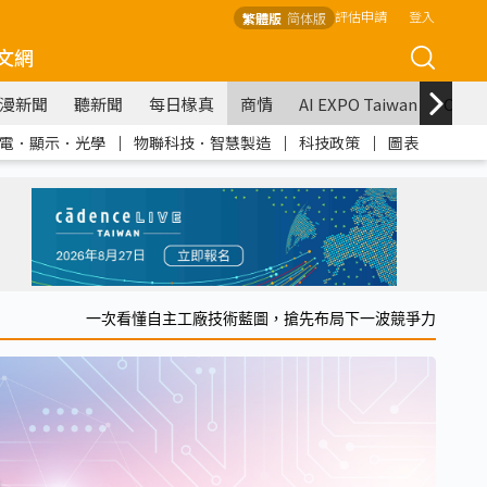
評估申請
登入
繁體版
简体版
文網
漫新聞
聽新聞
每日椽真
商情
AI EXPO Taiwan
COM
電．顯示．光學
｜
物聯科技．智慧製造
｜
科技政策
｜
圖表
一次看懂自主工廠技術藍圖，搶先布局下一波競爭力