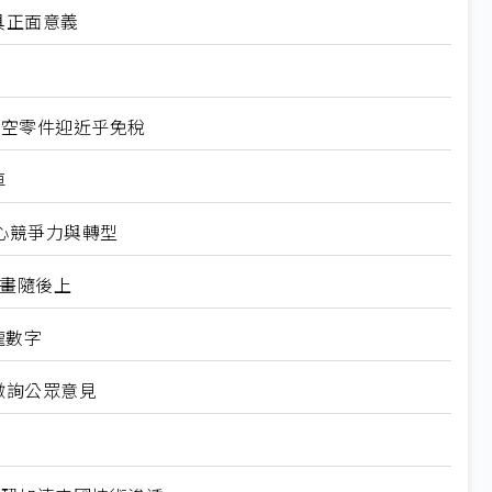
具正面意義
航空零件迎近乎免稅
車
心競爭力與轉型
規畫隨後上
龍數字
徵詢公眾意見