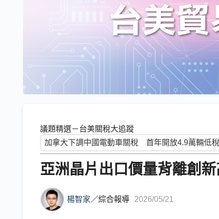
議題精選－台美關稅大追蹤
亞洲晶片出口價量背離創新
楊智家
／
綜合報導
2026/05/21