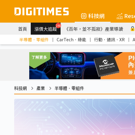
科技網
Res
259
首頁
漲價大追蹤
《百年，並不孤寂》產業導讀
半導體．零組件
｜
CarTech．綠能
｜
行動．通訊．XR
｜
科技網
產業
半導體．零組件