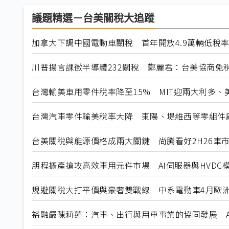
議題精選－台美關稅大追蹤
加拿大下調中國電動車關稅 首年開放4.9萬輛低稅
川普揚言課徵半導體232關稅 鄭麗君：台美協商免
台灣輸美車用零件稅率降至15% MIT迎兩大利多、
台灣汽車零件輸美稅率大降 東陽、堤維西等零組件
台美關稅與能源價格成兩大關鍵 尚騰看好2H26車市
朋程擴產搶攻高效車用元件市場 AI伺服器與HVDC模
規避關稅大打平價與豪奢雙戰線 中系電動車4月歐洲
裕融嚴陳莉蓮：汽車、出行與用車事業的協同發展 A