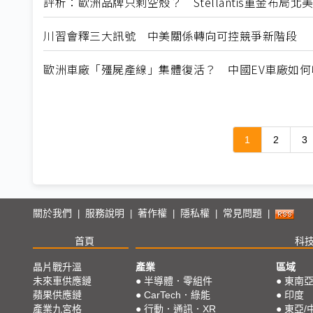
評析：歐洲品牌只剩空殼？ Stellantis重金布局
川習會釋三大訊號 中美關係轉向可控競爭新階段
歐洲車廠「殭屍產線」集體復活？ 中國EV車廠如
1
2
3
關於我們
服務說明
著作權
隱私權
常見問題
|
|
|
|
|
首頁
科
晶片戰升溫
產業
區域
未來車供應鏈
●
半導體．零組件
●
東南
蘋果供應鏈
●
CarTech．綠能
●
印度
產業九宮格
●
行動．通訊．XR
●
東亞/