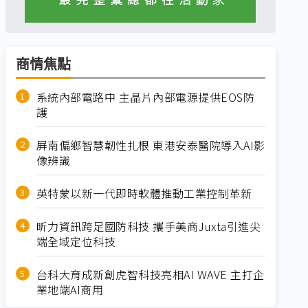
商情焦點
系統內部電路中 主晶片內部電源提供EOS防
護
屏南偏鄉智慧韌性扎根 東港安泰醫院導入AI影
像辨識
英特蒙以新一代即時軟體推動工業控制革新
昕力資訊跨足國防科技 攜手美商Juxta引進尖
端全域定位科技
台科大育成新創虎智科技亮相AI WAVE 主打企
業地端AI商用