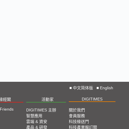
■
中文简体版
■
English
DIGITIMES
椽經閣
活動家
 Friends
DIGITIMES 主辦
關於我們
智慧應用
會員服務
雲端 & 資安
科技椽送門
產品 & 研發
科技產業報訂閱