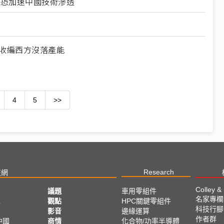
北美恐加速中國技術滲透
何收編西方沒落產能
4
5
>>
Research
技網
Colley &
議題
車用零組件
名家專欄
亞
觀點
HPC關鍵零組件
科技行腳
影音
邊緣運算
作者群
中國
商情
化合物/功率半導體