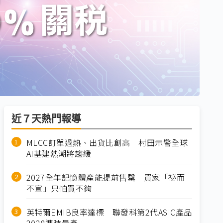
近７天熱門報導
MLCC訂單過熱、出貨比創高 村田示警全球
AI基建熱潮將趨緩
2027全年記憶體產能提前售罄 買家「祕而
不宣」只怕買不夠
英特爾EMIB良率達標 聯發科第2代ASIC產品
2028準時量產