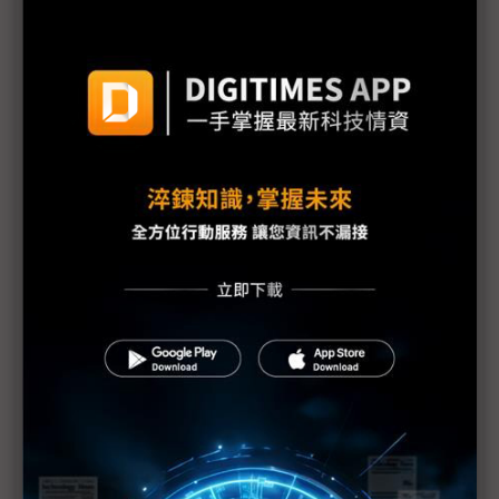
三星勞資暫定協議惹議 DX部門擬投下反對票
評析：三星罷工危機解除後 高額獎金未能撫平深層
矛盾
三星最新勞資協議部門待遇落差12倍 內部隱憂恐已
埋下
【漫圖秒懂】高分紅還是拚擴產？ 三星、SK海力士
陷AI紅利分配兩難
躲過三星罷工 南韓「半導體依賴症」能躲過下次危
機嗎？
三星工會醞釀「總罷工」反覆拉扯 DRAM、NAND
Flash漲勢恐續飆
三星史上頭一遭補償方案協議 半導體員工年終分紅