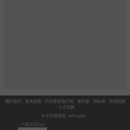
關於我們
·
會員服務
·
科技產業報訂閱
·
著作權
·
隱私權
·
常見問題
·
人才招募
■
中文简体版
■
English
下載新聞App