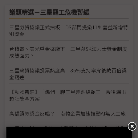
議題精選－三星罷工危機暫緩
三星勞資協議正式拍板 DS部門提撥11%營益新增特
別獎金
台積電、美光重金擴廠下 三星與SK海力士獎金制度
成雙面刃？
三星薪資協議投票熱度高 86%支持率背後藏百倍獎
金落差
【動物農莊】「鴿們」聊三星差點總罷工 最後端出
超狂獎金方案
高額績效獎金反噬？ 南韓企業加速推動AI無人工廠
三星估年賺370兆韓元大發獎金 南韓供應鏈：供貨
價也該調升