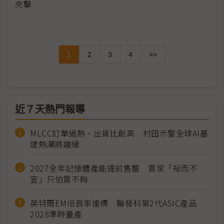
夾擊
1
2
3
4
>>
近７天熱門報導
MLCC訂單過熱、出貨比創高 村田示警全球AI基
建熱潮將趨緩
2027全年記憶體產能提前售罄 買家「祕而不
宣」只怕買不夠
英特爾EMIB良率達標 聯發科第2代ASIC產品
2028準時量產