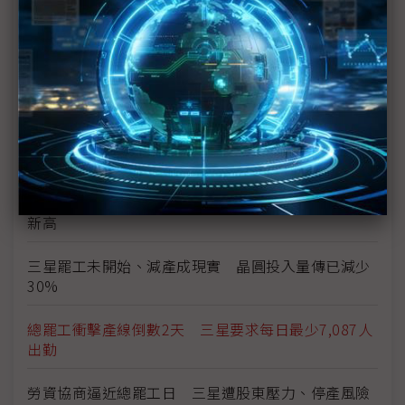
上看6億韓元
三星勞資僵局最後一刻驚險達成協議 總罷工暫緩執
行
三星總罷工危機 南韓勞動部長親自出面調解
勞資談判破局 三星工會5月21日展開總罷工
獎金釀罷工前夕 三星1Q26薪資出爐、年增25%創
新高
三星罷工未開始、減產成現實 晶圓投入量傳已減少
30%
總罷工衝擊產線倒數2天 三星要求每日最少7,087人
出勤
勞資協商逼近總罷工日 三星遭股東壓力、停產風險