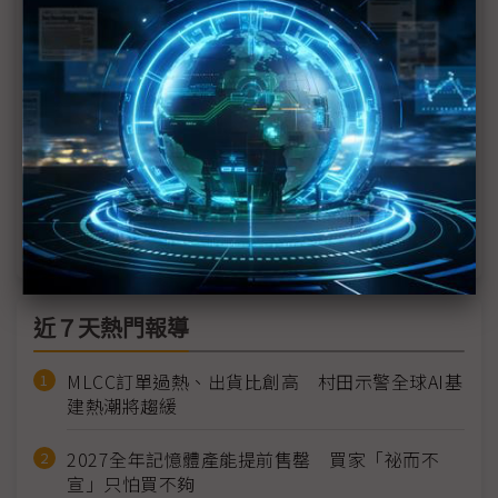
元太看好2026年成長25% 李政昊直言電子紙下個大
市場是「Surface」
元太首登COMPUTEX 攜40家夥伴打造電子紙產業
專區
（獨家）顯示從裝置走向表面 元太李政昊揭AI如何
重塑產業競爭邏輯
近７天熱門報導
MLCC訂單過熱、出貨比創高 村田示警全球AI基
建熱潮將趨緩
2027全年記憶體產能提前售罄 買家「祕而不
宣」只怕買不夠