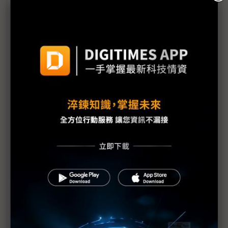
Google人形機器人穿上電子紙皮膚 元太切入供應鏈
AI吃電怪獸催電子紙走向城市與戶外 元太迎「大」
成長契機
COMPUTEX 2026首設機器人專區 台廠生態系全陣
容集結
變色電子紙概念車COMPUTEX首亮相 元太李政昊：
與膽固醇液晶市場有別
友達旗下達擎首度進軍COMPUTEX 攜手元太拓電子
紙版圖
電子紙從靜態走向互動 元太新架構讓「顯示效能翻
倍」更靈動
元太首度參展 電子紙數位相框牆點亮6月
COMPUTEX 2026