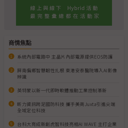
商情焦點
系統內部電路中 主晶片內部電源提供EOS防護
屏南偏鄉智慧韌性扎根 東港安泰醫院導入AI影像
辨識
英特蒙以新一代即時軟體推動工業控制革新
昕力資訊跨足國防科技 攜手美商Juxta引進尖端
全域定位科技
台科大育成新創虎智科技亮相AI WAVE 主打企業