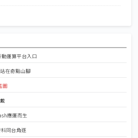
代行動運算平台入口
們正站在奇點山腳
業藍圖
穿戴
Flash應運而生
聯發科同台角逐