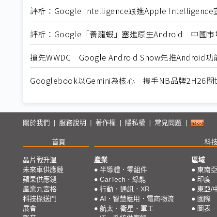
評析：Google Intelligence跟進Apple Intell
評析：Google「養龍蝦」塞進原生Android 中國市場幾無
搶先WWDC Google Android Show先推Android
Googlebook以Gemini為核心 攜手NB品牌2H26問
關於我們
服務說明
著作權
隱私權
常見問題
|
|
|
|
|
首頁
科
晶片戰升溫
產業
區域
未來車供應鏈
●
半導體．零組件
●
東南
蘋果供應鏈
●
CarTech．綠能
●
印度
產業九宮格
●
行動．通訊．XR
●
東亞/
科技椽送門
●
AI．智慧應用．電商物流
●
國際
展會
●
航太．衛星．軍工
●
圖表