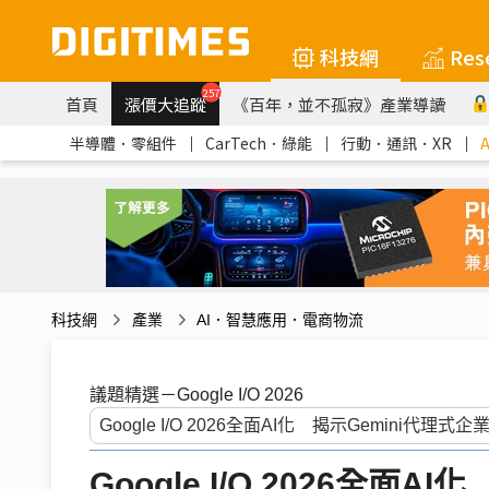
科技網
Res
257
首頁
漲價大追蹤
《百年，並不孤寂》產業導讀
半導體．零組件
｜
CarTech．綠能
｜
行動．通訊．XR
｜
科技網
產業
AI．智慧應用．電商物流
議題精選－Google I/O 2026
Google I/O 2026全面