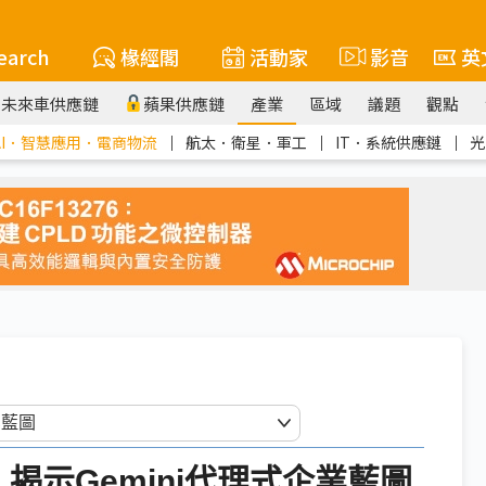
earch
椽經閣
活動家
影音
英
未來車供應鏈
蘋果供應鏈
產業
區域
議題
觀點
AI．智慧應用．電商物流
｜
航太．衛星．軍工
｜
IT．系統供應鏈
｜
光
AI化 揭示Gemini代理式企業藍圖