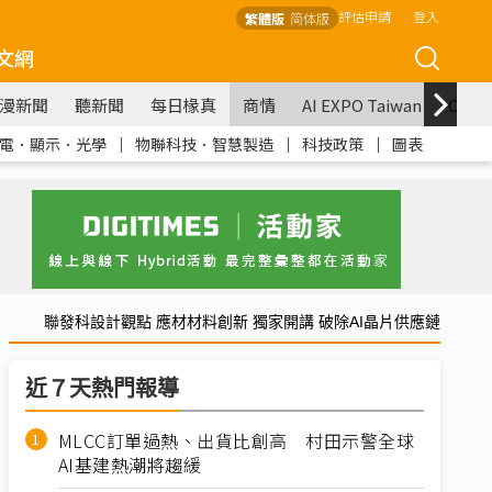
評估申請
登入
繁體版
简体版
文網
漫新聞
聽新聞
每日椽真
商情
AI EXPO Taiwan
COM
電．顯示．光學
｜
物聯科技．智慧製造
｜
科技政策
｜
圖表
聯發科設計觀點 應材材料創新 獨家開講 破除AI晶片供應鏈
近７天熱門報導
MLCC訂單過熱、出貨比創高 村田示警全球
AI基建熱潮將趨緩