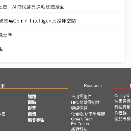
igence宣告 AI時代勝負決戰硬體層面
Gemini Intelligence發揮空間
功能更新
世
Research
技網
Colley &
議題
車用零組件
名家專欄
亞
觀點
HPC關鍵零組件
科技行腳
影音
邊緣運算
作者群
中國
商情
化合物/功率半導體
關於專欄
Green Tech
展會專區
EV Focus
新興科技