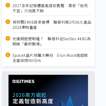
2027全年記憶體產能提前售罄 買家「祕而
不宣」只怕買不夠
英特爾EMIB良率達標 聯發科第2代ASIC產品
2028準時量產
光進銅退更明確？ 聯發科估SerDes 448G為
銅線「最終戰場」
SpaceX晶片採購大轉向 Elon Musk捨超微
全面採用NVIDIA