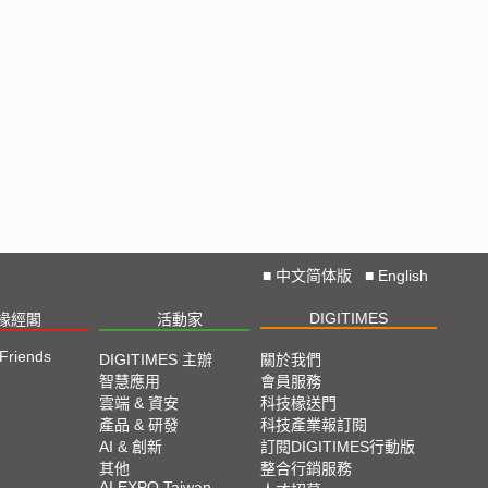
■
中文简体版
■
English
DIGITIMES
椽經閣
活動家
 Friends
DIGITIMES 主辦
關於我們
智慧應用
會員服務
雲端 & 資安
科技椽送門
產品 & 研發
科技產業報訂閱
AI & 創新
訂閱DIGITIMES行動版
其他
整合行銷服務
AI EXPO Taiwan