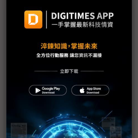
議題精選－裕隆集團1Q26法說定調車市景
氣
江申電巴車架訂單爆量 BMW電池箱4Q26量產挹注
營收
中華車：台灣車市低迷延續至5月 2026全年銷售目
標維持不變
裕隆全力支持鴻華先進所需產能 N7、Bria與Carvia
皆由三義廠量產
裕日車揭露中期策略方針 3年推13款新車全力搶市
評析：裕隆集團法說登場在即 定調2026車市景氣、
跨國代工布局成焦點
台灣車市進入結構性調整期 車廠都在等「先蹲後
跳」好時機