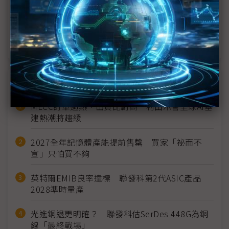
裕日車力拚2028年重返榮耀 進口美製SUV「已經準
備好」
近７天熱門報導
MLCC訂單過熱、出貨比創高 村田示警全球AI基
建熱潮將趨緩
2027全年記憶體產能提前售罄 買家「祕而不
宣」只怕買不夠
英特爾EMIB良率達標 聯發科第2代ASIC產品
2028準時量產
光進銅退更明確？ 聯發科估SerDes 448G為銅
線「最終戰場」