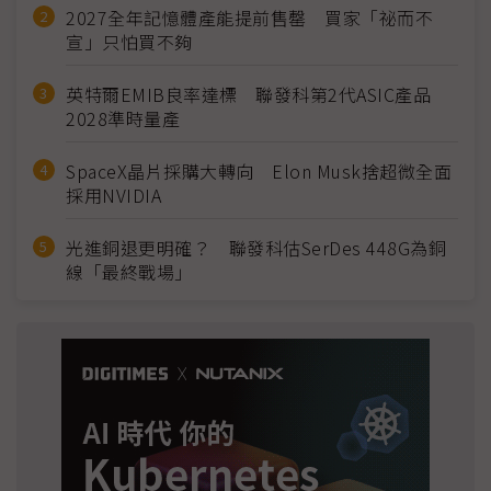
2027全年記憶體產能提前售罄 買家「祕而不
宣」只怕買不夠
英特爾EMIB良率達標 聯發科第2代ASIC產品
2028準時量產
SpaceX晶片採購大轉向 Elon Musk捨超微全面
採用NVIDIA
光進銅退更明確？ 聯發科估SerDes 448G為銅
線「最終戰場」