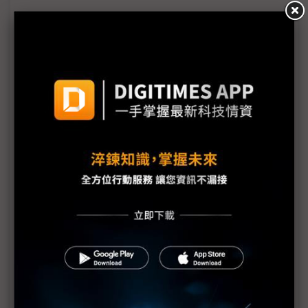
台美關稅與能源價格成兩大關鍵 尚騰看好2H26車市
有望優於1H
朋程擴產搶攻高效車用元件市場 AI伺服器與HVDC
模組拚2027放量
規避關稅大打平價與豪奢雙戰線 中系電動車4月歐
洲市佔首破15%
裕融嚴陳莉蓮：汽車、出行與用車事業的協同發展
AI應用與綠能發展推動創新
回應232關稅優惠上路 東陽：對台灣汽車零件產業
具正面意義
新纖：地緣風險是危機也是轉機 三大布局推進成長
台美投資MOU關稅優惠先落地 汽車零組件15%、航
空零件迎近乎免稅