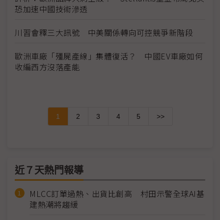
恐加速中國技術滲透
川習會釋三大訊號 中美關係轉向可控競爭新階段
歐洲車廠「殭屍產線」集體復活？ 中國EV車廠如何
收編西方沒落產能
1
2
3
4
5
>>
近７天熱門報導
MLCC訂單過熱、出貨比創高 村田示警全球AI基
建熱潮將趨緩