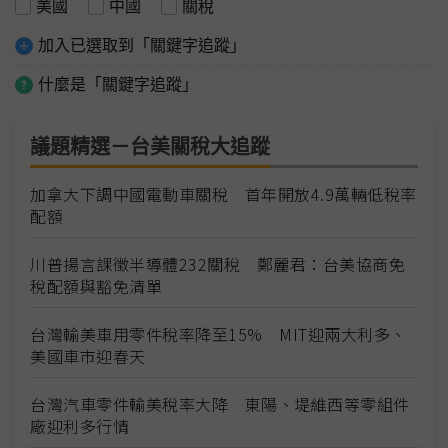
美國
中國
關稅
加入已選取到「關鍵字追蹤」
什麼是「關鍵字追蹤」
議題精選－台美關稅大追蹤
加拿大下調中國電動車關稅 首年開放4.9萬輛低稅率
配額
川普揚言課徵半導體232關稅 鄭麗君：台美協商免
稅配額與豁免清單
台灣輸美車用零件稅率降至15% MIT迎兩大利多、
美國車市迎春天
台灣汽車零件輸美稅率大降 東陽、堤維西等零組件
廠迎利多行情