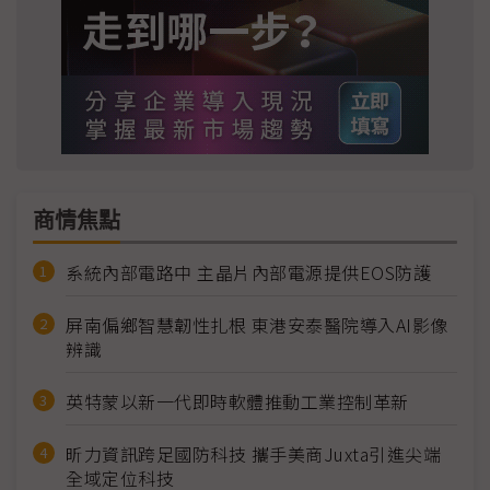
商情焦點
系統內部電路中 主晶片內部電源提供EOS防護
屏南偏鄉智慧韌性扎根 東港安泰醫院導入AI影像
辨識
英特蒙以新一代即時軟體推動工業控制革新
昕力資訊跨足國防科技 攜手美商Juxta引進尖端
全域定位科技