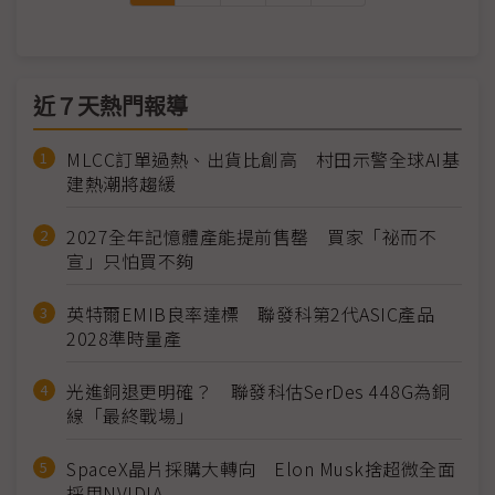
近７天熱門報導
MLCC訂單過熱、出貨比創高 村田示警全球AI基
建熱潮將趨緩
2027全年記憶體產能提前售罄 買家「祕而不
宣」只怕買不夠
英特爾EMIB良率達標 聯發科第2代ASIC產品
2028準時量產
光進銅退更明確？ 聯發科估SerDes 448G為銅
線「最終戰場」
SpaceX晶片採購大轉向 Elon Musk捨超微全面
採用NVIDIA