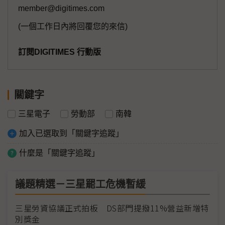
member@digitimes.com
(一個工作日內將回覆您的來信)
訂閱DIGITIMES 行動版
關鍵字
三星電子
勞動部
南韓
加入已選取到「關鍵字追蹤」
什麼是「關鍵字追蹤」
議題精選－三星罷工危機暫緩
三星勞資協議正式拍板 DS部門提撥11%營益新增特
別獎金