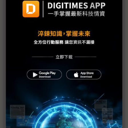
三星最新勞資協議部門待遇落差12倍 內部隱憂恐已
埋下
【漫圖秒懂】高分紅還是拚擴產？ 三星、SK海力士
陷AI紅利分配兩難
躲過三星罷工 南韓「半導體依賴症」能躲過下次危
機嗎？
三星工會醞釀「總罷工」反覆拉扯 DRAM、NAND
Flash漲勢恐續飆
三星史上頭一遭補償方案協議 半導體員工年終分紅
上看6億韓元
三星勞資僵局最後一刻驚險達成協議 總罷工暫緩執
行