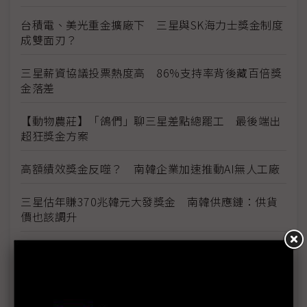
台積電、美光重金擴廠下 三星與SK海力士獎金制度
成雙面刃？
三星薪資協議投票熱度高 86%支持率背後藏百倍獎
金落差
【動物農莊】「鴿們」聊三星差點總罷工 最後端出
超狂獎金方案
高額績效獎金反噬？ 南韓企業加速推動AI無人工廠
三星估年賺370兆韓元大發獎金 南韓供應鏈：供貨
價也該調升
三星勞資暫定協議惹議 DX部門擬投下反對票
評析：三星罷工危機解除後 高額獎金未能撫平深層
矛盾