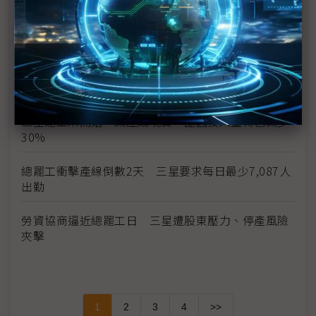
三星總罷工危機 南韓勞動部長親自出面調解
勞資談判破局 三星工會5月21日展開總罷工
獎金釀罷工前夕 三星1Q26薪資出爐、年增25%創
新高
三星罷工未開始、減產成現實 晶圓投入量傳已減少
30%
總罷工衝擊產線倒數2天 三星要求每日最少7,087人
出勤
勞資協商逼近總罷工日 三星遭股東壓力、停產風險
夾擊
1
2
3
4
>>