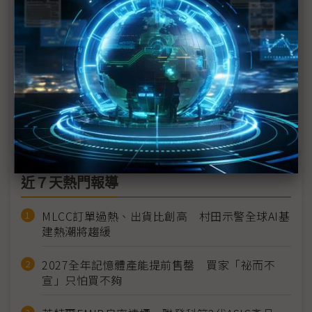
評析：日系三雄2025財報兩極分化 日本車用供應鏈
迎三大變革
墨西哥擴大非FTA進口關稅品項 台系車用零件業者
當地取材不受影響
RFQ訂單擬2027年開花結果 業者：車用E/E化商機
外溢台電子20哥
近７天熱門報導
MLCC訂單過熱、出貨比創高 村田示警全球AI基
建熱潮將趨緩
2027全年記憶體產能提前售罄 買家「祕而不
宣」只怕買不夠