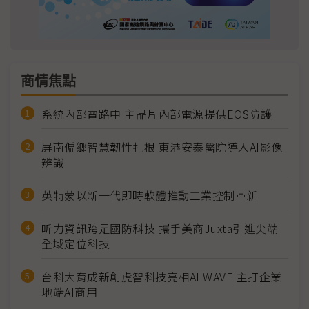
商情焦點
系統內部電路中 主晶片內部電源提供EOS防護
屏南偏鄉智慧韌性扎根 東港安泰醫院導入AI影像
辨識
英特蒙以新一代即時軟體推動工業控制革新
昕力資訊跨足國防科技 攜手美商Juxta引進尖端
全域定位科技
台科大育成新創虎智科技亮相AI WAVE 主打企業
地端AI商用