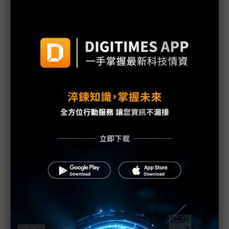
墨西哥成北美車鏈核心 廣華揭「不得不去」的背後
現實
廣華海外市場拓單與智慧座艙布局發酵 2H26營運拚
重返成長軌道
墨西哥、加拿大市場開綠燈 Stellantis擬攜手零跑擴
大北美EV布局
江申電巴車架訂單爆量 BMW電池箱4Q26量產挹注
營收
日產借道加國解禁4.9萬輛中製EV配額 擬回銷東風
合資車款卡位美洲市場
劍麟汽車業務仍是營運核心 AI伺服器液冷散熱產品
2Q26出貨