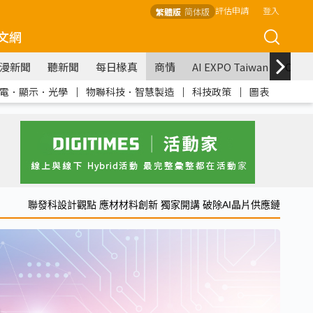
評估申請
登入
繁體版
简体版
文網
漫新聞
聽新聞
每日椽真
商情
AI EXPO Taiwan
COM
電．顯示．光學
｜
物聯科技．智慧製造
｜
科技政策
｜
圖表
聯發科設計觀點 應材材料創新 獨家開講 破除AI晶片供應鏈