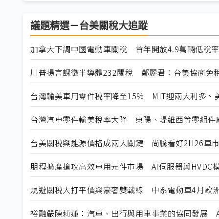
議題精選－台美關稅大追蹤
加拿大下調中國電動車關稅 首年開放4.9萬輛低稅
川普揚言課徵半導體232關稅 鄭麗君：台美協商免
台灣輸美車用零件稅率降至15% MIT迎兩大利多、
台灣汽車零件輸美稅率大降 東陽、堤維西等零組件
台美關稅與能源價格成兩大關鍵 尚騰看好2H26車市
朋程擴產搶攻高效車用元件市場 AI伺服器與HVDC模
規避關稅大打平價與豪奢雙戰線 中系電動車4月歐洲
裕融嚴陳莉蓮：汽車、出行與用車事業的協同發展 A