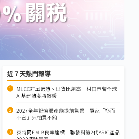
近７天熱門報導
MLCC訂單過熱、出貨比創高 村田示警全球
AI基建熱潮將趨緩
2027全年記憶體產能提前售罄 買家「祕而
不宣」只怕買不夠
英特爾EMIB良率達標 聯發科第2代ASIC產品
2028準時量產