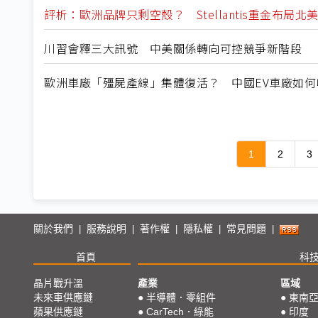
評析：歐洲品牌只剩空殼？ Stellantis重金布局
川習會釋三大訊號 中美關係轉向可控競爭新階段
歐洲車廠「殭屍產線」集體復活？ 中國EV車廠如
1
2
3
關於我們
服務說明
著作權
隱私權
常見問題
|
|
|
|
|
首頁
科
晶片戰升溫
產業
區域
未來車供應鏈
●
半導體．零組件
●
東南
蘋果供應鏈
●
CarTech．綠能
●
印度