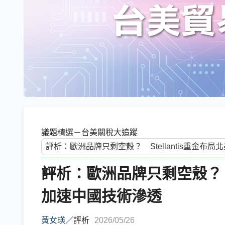
議題精選－台美關稅大追蹤
評析：歐洲品牌只剩空殼？ S
加速中國技術滲透
黃女瑛
／
評析
2026/05/26