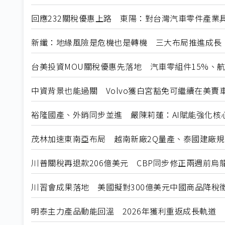
回應232關稅優惠上路 東陽：對台灣汽車零件產業
新纖：地緣風險是危機也是轉機 三大布局推進成長
台美投資MOU關稅優惠先落地 汽車零組件15%、
中資背景也能過關 Volvo獲白宮豁免可繼續在美賣
裕隆國產、外銷同步並進 嚴陳莉蓮：AI賦能強化核
茂林加速東南亞布局 越南新廠2Q量產、泰國建廠
川普關稅再退款206億美元 CBP同步修正兩週前烏
川習會成果落地 美國擬對300億美元中國商品降稅
明泰主力產品動能回溫 2026年獲利重返成長軌道