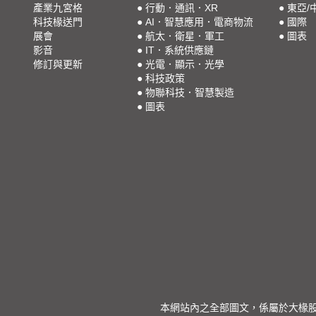
產業九宮格
●
行動．通訊．XR
●
東亞/
科技椽送門
●
AI．智慧應用．電商物流
●
國際
展會
●
航太．衛星．軍工
●
圖表
影音
●
IT．系統供應鏈
修訂與更新
●
光電．顯示．光學
●
科技政策
●
物聯科技．智慧製造
●
圖表
本網站內之全部圖文，係屬於大椽股份有