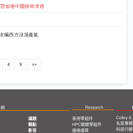
北美恐加速中國技術滲透
何收編西方沒落產能
4
5
>>
Research
技網
Colley &
議題
車用零組件
名家專欄
亞
觀點
HPC關鍵零組件
科技行腳
影音
邊緣運算