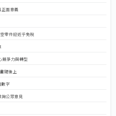
具正面意義
航空零件迎近乎免稅
車
心競爭力與轉型
規畫隨後上
龍數字
徵詢公眾意見