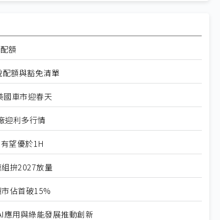
率配額
稅配額與豁免清單
美國車市迎春天
廠迎利多行情
有望優於1H
組拚2027放量
市佔首破15%
I應用與綠能發展推動創新