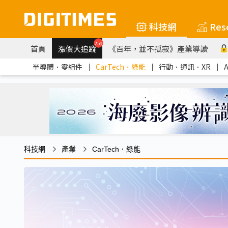
科技網
Res
259
首頁
漲價大追蹤
《百年，並不孤寂》產業導讀
半導體．零組件
｜
CarTech．綠能
｜
行動．通訊．XR
｜
科技網
產業
CarTech．綠能