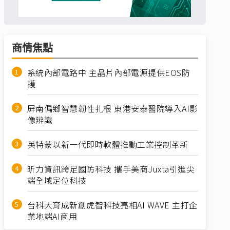
商情焦點
系統內部電路中 主晶片內部電源提供EOS防
護
屏南偏鄉智慧韌性扎根 東港安泰醫院導入AI影
像辨識
英特蒙以新一代即時軟體推動工業控制革新
昕力資訊跨足國防科技 攜手美商Juxta引進尖
端全域定位科技
台科大育成新創虎智科技亮相AI WAVE 主打企
業地端AI商用