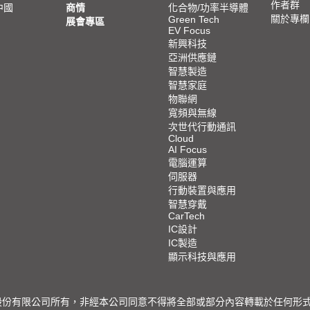
作者群
中國
商情
化合物/功率半導體
關於專欄
Green Tech
展會專區
EV Focus
新興科技
亞洲供應鏈
智慧製造
智慧家庭
物聯網
寬頻與無線
次世代行動通訊
Cloud
AI Focus
電腦運算
伺服器
行動裝置與應用
智慧穿戴
CarTech
IC設計
IC製造
顯示科技與應用
限公司所有，非經本公司同意不得將全部或部分內容轉載於任何形式之媒體 © 