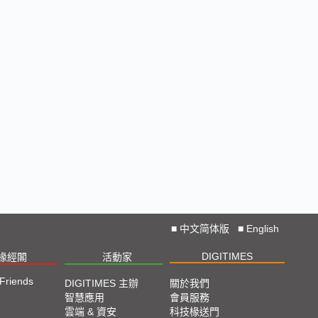
■
中文简体版
■
English
DIGITIMES
椽經閣
活動家
 Friends
DIGITIMES 主辦
關於我們
智慧應用
會員服務
雲端 & 資安
科技椽送門