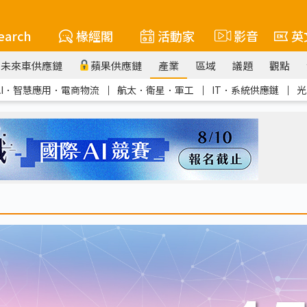
earch
椽經閣
活動家
影音
英
未來車供應鏈
蘋果供應鏈
產業
區域
議題
觀點
AI．智慧應用．電商物流
｜
航太．衛星．軍工
｜
IT．系統供應鏈
｜
光