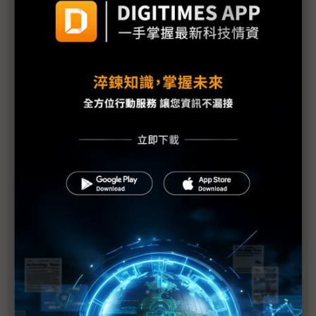
議題精選－台灣輸美車用零件稅率降至15%
FEOC驅動全球車電供應鏈重組 台系車鏈迎去中化
紅利鎖定長線商機
台灣輸美車用零件稅率降至15% MIT迎兩大利多、
美國車市迎春天
台灣汽車零件輸美稅率大降 東陽、堤維西等零組件
廠迎利多行情
台美投資MOU關稅優惠先落地 汽車零組件15%、航
空零件迎近乎免稅
回應232關稅優惠上路 東陽：對台灣汽車零件產業
具正面意義
新纖：地緣風險是危機也是轉機 三大布局推進成長