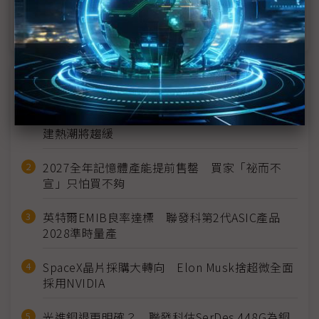
裕融嚴陳莉蓮：汽車、出行與用車事業的協同發展
AI應用與綠能發展推動創新
近７天熱門報導
MLCC訂單過熱、出貨比創高 村田示警全球AI基
建熱潮將趨緩
2027全年記憶體產能提前售罄 買家「祕而不
宣」只怕買不夠
英特爾EMIB良率達標 聯發科第2代ASIC產品
2028準時量產
SpaceX晶片採購大轉向 Elon Musk捨超微全面
採用NVIDIA
光進銅退更明確？ 聯發科估SerDes 448G為銅