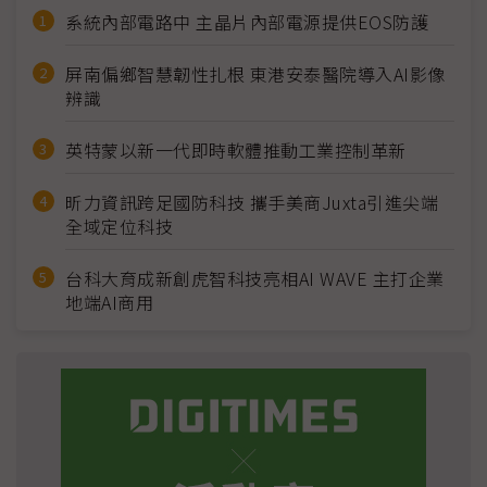
系統內部電路中 主晶片內部電源提供EOS防護
屏南偏鄉智慧韌性扎根 東港安泰醫院導入AI影像
辨識
英特蒙以新一代即時軟體推動工業控制革新
昕力資訊跨足國防科技 攜手美商Juxta引進尖端
全域定位科技
台科大育成新創虎智科技亮相AI WAVE 主打企業
地端AI商用