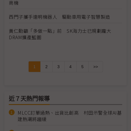
商機
西門子攜手達明機器人 驅動車用電子智慧製造
黃仁勳籲「多做一點」前 SK海力士已規劃龐大
DRAM擴產藍圖
1
2
3
4
5
>>
近７天熱門報導
MLCC訂單過熱、出貨比創高 村田示警全球AI基
建熱潮將趨緩