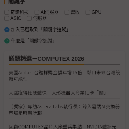
關鍵字
奇鋐科技
AI伺服器
營收
GPU
ASIC
伺服器
加入已選取到「關鍵字追蹤」
什麼是「關鍵字追蹤」
議題精選－COMPUTEX 2026
美國Anduril台鏈採購金額年增15倍 鬆口未來台灣設
廠可能性
大腦跑得比硬體快 人形機器人商業化卡「關」
（獨家）專訪Astera Labs執行長：跨入雲端AI交換器
市場是時勢所趨
回顧COMPUTEX晶片大廠重兵集結 NVIDIA體系光