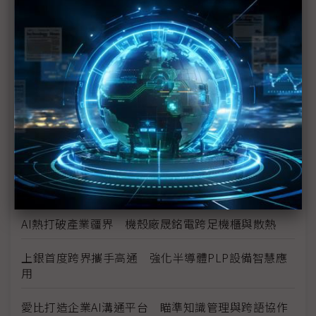
電、光寶科祭解方
Marvell押注矽光子 AI資料中心互連迎十年重構
數位分身卡位AI工廠 達梭、雲達攜NVIDIA搶攻工業
級部署
（獨家）晶片產能滿手、銅牆終將倒下？ Marvell
營運長談AI光學互連的下一步
（獨家）NVIDIA AI伺服器架構散熱趨彈性 兩片式均
熱片朝「可拆卸」方向設計
AI熱打破產業疆界 機殼廠晟銘電跨足機櫃與散熱
上銀首度跨界攜手高通 強化半導體PLP設備智慧應
用
愛比打造企業AI溝通平台 瞄準知識管理與跨語協作