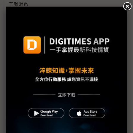
芒難消散
AI算力上線拚速度 COMPUTEX看見基設模組及預製
化浪潮
機器人競賽轉向平台戰 台廠搶攻具身智慧運算商機
雲端算力外溢地端 IPC卡位邊緣AI與實體AI應用
評析：從電子書翻頁跨入AI與智慧移動 COMPUTEX
揭示電子紙下個十年
《不具名消息》SEP71從追星現場到獨家專訪——史
上最長、體感綿延3週的COMPUTEX幕後採訪紀實
中小企AI普及率僅11.9% 政府盼母雞帶小雞加速落
地
AI時代「能源供應」與「負載穩定」缺一不可 台達