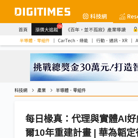
科技網
Res
259
首頁
漲價大追蹤
《百年，並不孤寂》產業導讀
半導體．零組件
｜
CarTech．綠能
｜
行動．通訊．XR
｜
科技網
產業
半導體．零組件
每日椽真：代理與實體AI好
爾10年重建計畫 | 華為韜