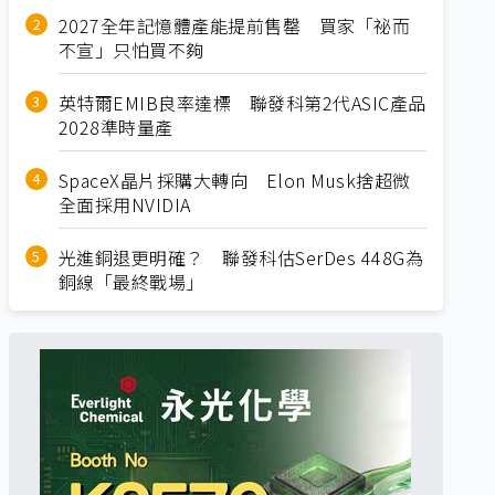
2027全年記憶體產能提前售罄 買家「祕而
不宣」只怕買不夠
英特爾EMIB良率達標 聯發科第2代ASIC產品
2028準時量產
SpaceX晶片採購大轉向 Elon Musk捨超微
全面採用NVIDIA
光進銅退更明確？ 聯發科估SerDes 448G為
銅線「最終戰場」