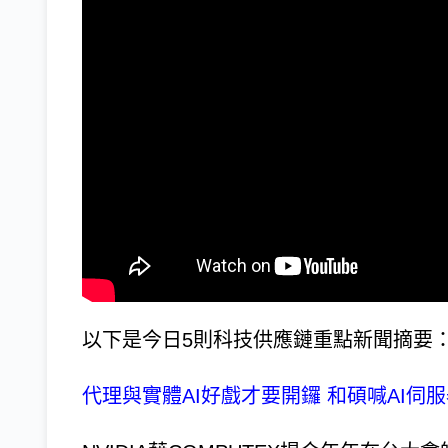
以下是今日5則科技供應鏈重點新聞摘要
代理與實體AI好戲才要開鑼 和碩喊AI伺