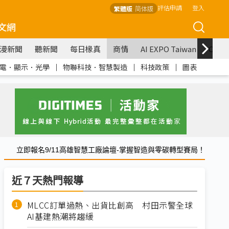
評估申請
登入
繁體版
简体版
文網
漫新聞
聽新聞
每日椽真
商情
AI EXPO Taiwan
COM
電．顯示．光學
｜
物聯科技．智慧製造
｜
科技政策
｜
圖表
立即報名9/11高雄智慧工廠論壇-掌握智造與零碳轉型賽局！
近７天熱門報導
MLCC訂單過熱、出貨比創高 村田示警全球
AI基建熱潮將趨緩