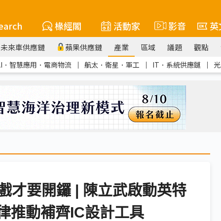
earch
椽經閣
活動家
影音
英
未來車供應鏈
蘋果供應鏈
產業
區域
議題
觀點
AI．智慧應用．電商物流
｜
航太．衛星．軍工
｜
IT．系統供應鏈
｜
光
戲才要開鑼 | 陳立武啟動英特
定律推動補齊IC設計工具