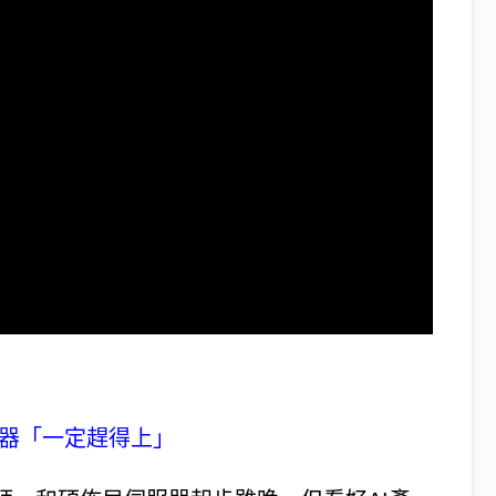
：
服器「一定趕得上」