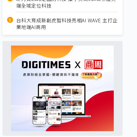
端全域定位科技
台科大育成新創虎智科技亮相AI WAVE 主打企
業地端AI商用