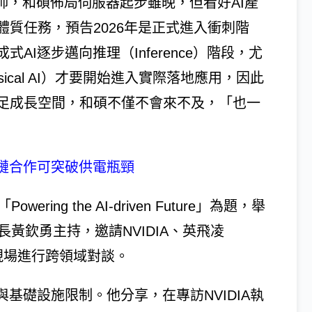
大會師，和碩佈局伺服器起步雖晚，但看好AI產
質任務，預告2026年是正式進入衝刺階
I逐步邁向推理（Inference）階段，尤
hysical AI）才要開始進入實際落地應用，因此
足成長空間，和碩不僅不會來不及，「也一
應鏈合作可突破供電瓶頸
ring the AI-driven Future」為題，舉
事長黃欽勇主持，邀請NVIDIA、英飛凌
會現場進行跨領域對談。
基礎設施限制。他分享，在專訪NVIDIA執