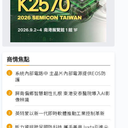
商情焦點
系統內部電路中 主晶片內部電源提供EOS防
護
屏南偏鄉智慧韌性扎根 東港安泰醫院導入AI影
像辨識
英特蒙以新一代即時軟體推動工業控制革新
昕力資訊跨足國防科技 攜手美商Juxta引進尖