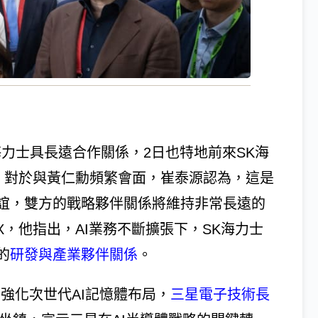
海力士具長遠合作關係，2日也特地前來SK海
念。對於與黃仁勳頻繁會面，崔泰源認為，這是
誼，雙方的戰略夥伴關係將維持非常長遠的
X，他指出，AI業務不斷擴張下，SK海力士
的
研發與產業夥伴關係
。
ics）強化次世代AI記憶體布局，
三星電子技術長