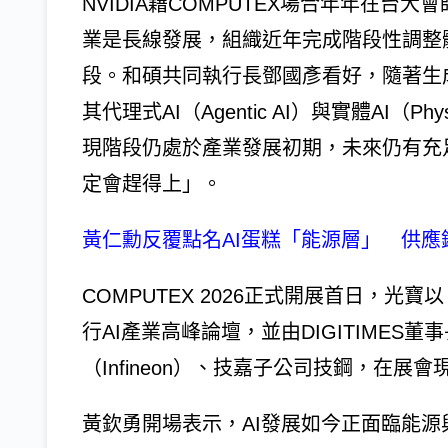
NVIDIA藉COMPUTEX場合年年在台
業是長線發展，組織近年完成階段性調整體
段。和碩共同執行長鄧國彥看好，隨著生成式A
其代理式AI（Agentic AI）與實體AI（P
現階段仍處於產業發展初期，未來仍有充
定會趕得上」。
黃仁勳反覆點名AI蛋糕「能源層」 供
COMPUTEX 2026正式開展首日，光寶以「Powe
行AI產業高峰論壇，並由DIGITIMES董
（Infineon）、技嘉子公司技鋼，在展
黃欽勇開場表示，AI發展如今正面臨能源與