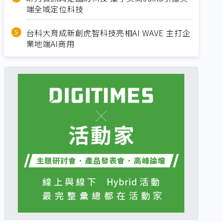
端全域定位科技
台科大育成新創虎智科技亮相AI WAVE 主打企
業地端AI商用