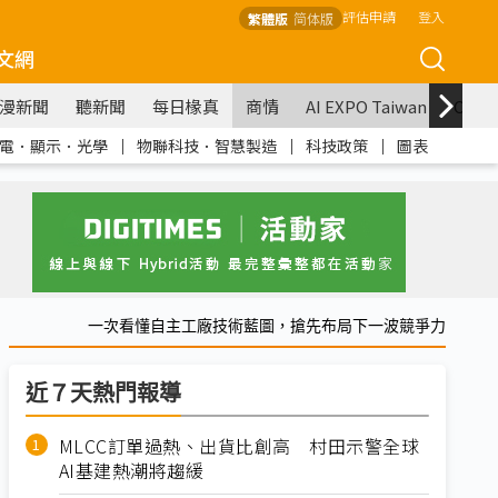
評估申請
登入
繁體版
简体版
文網
漫新聞
聽新聞
每日椽真
商情
AI EXPO Taiwan
COM
電．顯示．光學
｜
物聯科技．智慧製造
｜
科技政策
｜
圖表
一次看懂自主工廠技術藍圖，搶先布局下一波競爭力
近７天熱門報導
MLCC訂單過熱、出貨比創高 村田示警全球
AI基建熱潮將趨緩