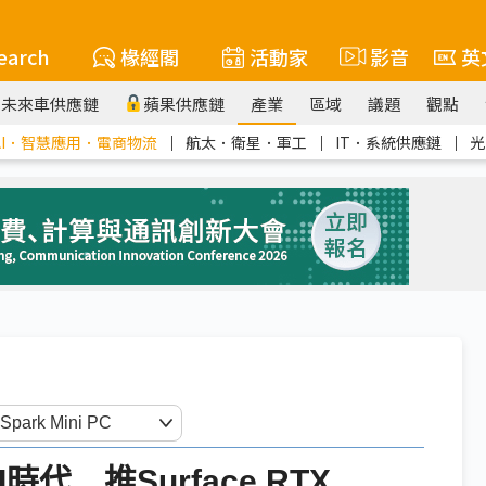
earch
椽經閣
活動家
影音
英
未來車供應鏈
蘋果供應鏈
產業
區域
議題
觀點
AI．智慧應用．電商物流
｜
航太．衛星．軍工
｜
IT．系統供應鏈
｜
光
時代 推Surface RTX