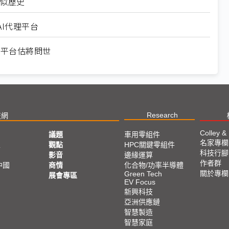
相似歷史
AI代理平台
NB平台估將問世
Research
技網
Colley &
議題
車用零組件
名家專欄
亞
觀點
HPC關鍵零組件
科技行腳
影音
邊緣運算
作者群
中國
商情
化合物/功率半導體
關於專欄
Green Tech
展會專區
EV Focus
新興科技
亞洲供應鏈
智慧製造
智慧家庭