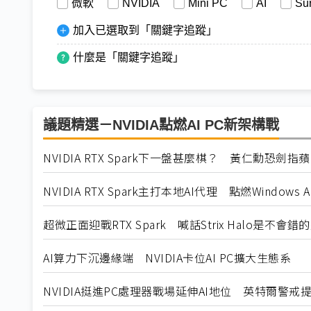
微軟
NVIDIA
Mini PC
AI
Su
加入已選取到「關鍵字追蹤」
什麼是「關鍵字追蹤」
議題精選－NVIDIA點燃AI PC新架構戰
NVIDIA RTX Spark下一盤甚麼棋？ 黃仁勳恐劍指蘋
NVIDIA RTX Spark主打本地AI代理 點燃Windows
超微正面迎戰RTX Spark 喊話Strix Halo是不會錯
AI算力下沉邊緣端 NVIDIA卡位AI PC擴大生態系
NVIDIA挺進PC處理器戰場延伸AI地位 英特爾警戒提