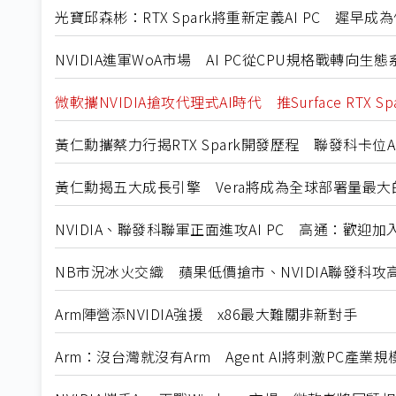
光寶邱森彬：RTX Spark將重新定義AI PC 遲早成
NVIDIA進軍WoA市場 AI PC從CPU規格戰轉向生
微軟攜NVIDIA搶攻代理式AI時代 推Surface RTX Spark
黃仁勳攜蔡力行揭RTX Spark開發歷程 聯發科卡位A
黃仁勳揭五大成長引擎 Vera將成為全球部署量最大的
NVIDIA、聯發科聯軍正面進攻AI PC 高通：歡迎加
NB市況冰火交織 蘋果低價搶市、NVIDIA聯發科攻高階
Arm陣營添NVIDIA強援 x86最大難關非新對手
Arm：沒台灣就沒有Arm Agent AI將刺激PC產業