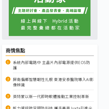
商情焦點
系統內部電路中 主晶片內部電源提供EOS防
護
屏南偏鄉智慧韌性扎根 東港安泰醫院導入AI影
像辨識
英特蒙以新一代即時軟體推動工業控制革新
昕力資訊跨足國防科技 攜手美商Juxta引進尖