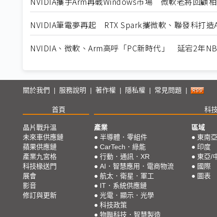
NVIDIA攜手Arm再戰Windows市場 微軟老將回顧
NVIDIA筆電夢再起 RTX Spark攜微軟、聯發科打造
NVIDIA、微軟、Arm高呼「PC新時代」 延宕2年
關於我們
服務說明
著作權
隱私權
常見問題
|
|
|
|
|
首頁
科
晶片戰升溫
產業
區域
未來車供應鏈
●
半導體．零組件
●
東南
蘋果供應鏈
●
CarTech．綠能
●
印度
產業九宮格
●
行動．通訊．XR
●
東亞/
科技椽送門
●
AI．智慧應用．電商物流
●
國際
展會
●
航太．衛星．軍工
●
圖表
影音
●
IT．系統供應鏈
修訂與更新
●
光電．顯示．光學
●
科技政策
●
物聯科技．智慧製造