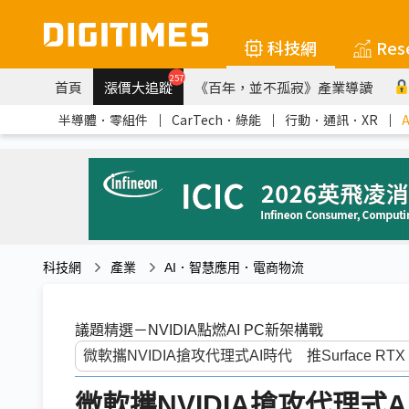
科技網
Res
257
首頁
漲價大追蹤
《百年，並不孤寂》產業導讀
半導體．零組件
｜
CarTech．綠能
｜
行動．通訊．XR
｜
科技網
產業
AI．智慧應用．電商物流
議題精選－NVIDIA點燃AI PC新架構戰
微軟攜NVIDIA搶攻代理式AI