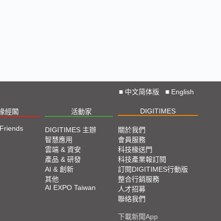
■
中文简体版
■
English
DIGITIMES
椽經閣
活動家
 Friends
DIGITIMES 主辦
關於我們
智慧應用
會員服務
雲端 & 資安
科技椽送門
產品 & 研發
科技產業報訂閱
AI & 創新
訂閱DIGITIMES行動版
其他
整合行銷服務
AI EXPO Taiwan
人才招募
聯絡我們
下載新聞App