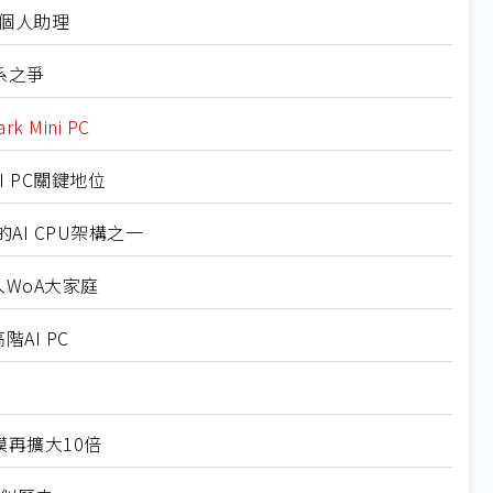
為個人助理
態系之爭
 Mini PC
I PC關鍵地位
AI CPU架構之一
入WoA大家庭
AI PC
規模再擴大10倍