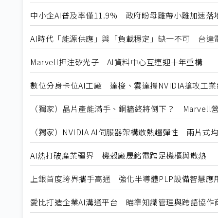
中小企AI普及率僅11.9% 政府盼母雞帶小雞加速落
AI時代「能源供應」與「負載穩定」缺一不可 台達
Marvell押注矽光子 AI資料中心互連迎十年重構
數位分身卡位AI工廠 達梭、雲達攜NVIDIA搶攻工
（獨家）晶片產能滿手、銅牆終將倒下？ Marvell
（獨家）NVIDIA AI伺服器架構散熱趨彈性 兩片
AI熱打破產業疆界 機殼廠晟銘電跨足機櫃與散熱
上銀首度跨界攜手高通 強化半導體PLP設備智慧應
愛比打造企業AI溝通平台 瞄準知識管理與跨語協作