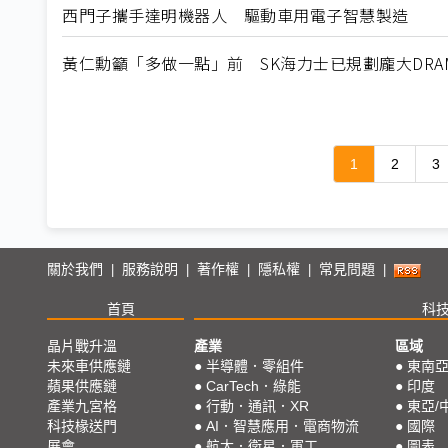
西門子攜手達明機器人 驅動車用電子智慧製造
黃仁勳籲「多做一點」前 SK海力士已規劃龐大DRA
1
2
3
關於我們
服務說明
著作權
隱私權
常見問題
|
|
|
|
|
首頁
科
晶片戰升溫
產業
區域
未來車供應鏈
●
半導體．零組件
●
東南
蘋果供應鏈
●
CarTech．綠能
●
印度
產業九宮格
●
行動．通訊．XR
●
東亞/
科技椽送門
●
AI．智慧應用．電商物流
●
國際
展會
●
航太．衛星．軍工
●
圖表