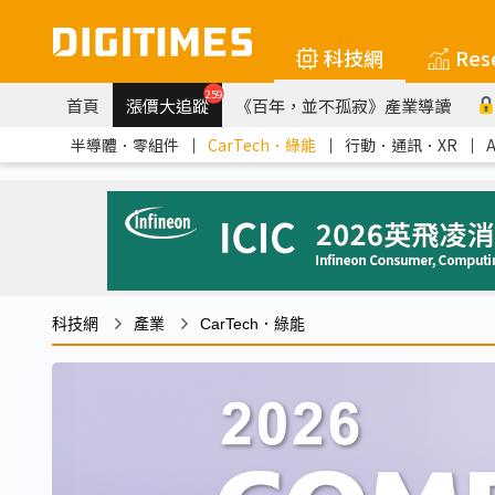
科技網
Res
259
首頁
漲價大追蹤
《百年，並不孤寂》產業導讀
半導體．零組件
｜
CarTech．綠能
｜
行動．通訊．XR
｜
科技網
產業
CarTech．綠能