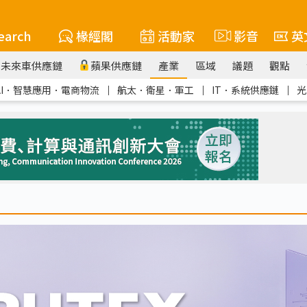
earch
椽經閣
活動家
影音
英
未來車供應鏈
蘋果供應鏈
產業
區域
議題
觀點
AI．智慧應用．電商物流
｜
航太．衛星．軍工
｜
IT．系統供應鏈
｜
光