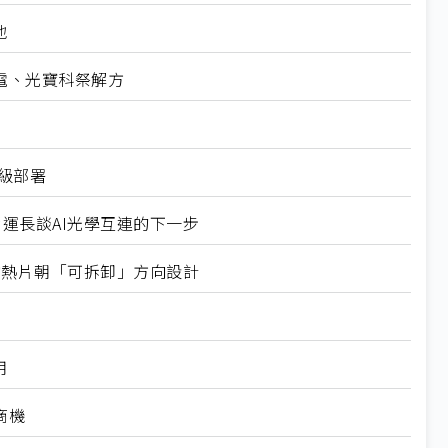
地
電、光寶科祭解方
業級部署
營運長談AI光學互連的下一步
式均熱片朝「可拆卸」方向設計
用
商機