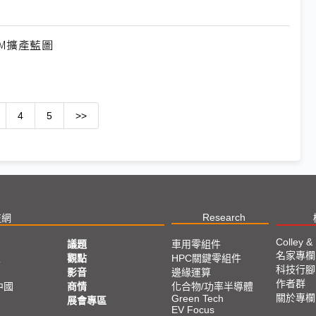
M擴產藍圖
4
5
>>
Research
技網
Colley &
議題
車用零組件
名家專欄
亞
觀點
HPC關鍵零組件
科技行腳
影音
邊緣運算
作者群
中國
商情
化合物/功率半導體
關於專欄
Green Tech
展會專區
EV Focus