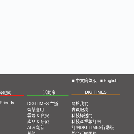
■
中文简体版
■
English
DIGITIMES
椽經閣
活動家
 Friends
DIGITIMES 主辦
關於我們
智慧應用
會員服務
雲端 & 資安
科技椽送門
產品 & 研發
科技產業報訂閱
AI & 創新
訂閱DIGITIMES行動版
其他
整合行銷服務