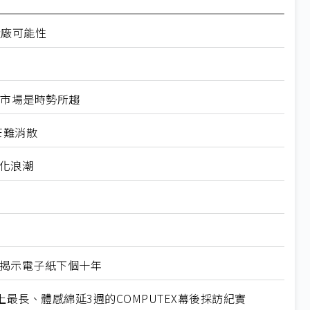
設廠可能性
換器市場是時勢所趨
芒難消散
製化浪潮
X揭示電子紙下個十年
最長、體感綿延3週的COMPUTEX幕後採訪紀實