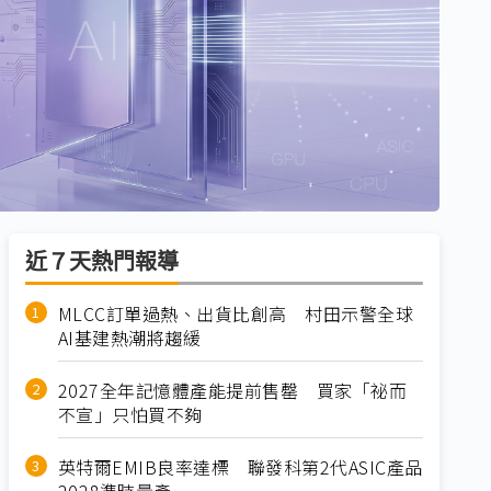
近７天熱門報導
MLCC訂單過熱、出貨比創高 村田示警全球
AI基建熱潮將趨緩
2027全年記憶體產能提前售罄 買家「祕而
不宣」只怕買不夠
英特爾EMIB良率達標 聯發科第2代ASIC產品
2028準時量產