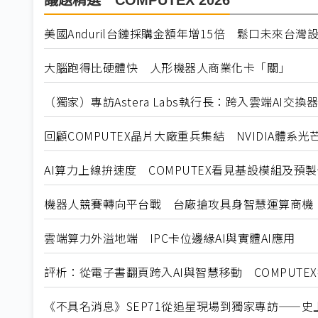
議題精選－COMPUTEX 2026
美國Anduril台鏈採購金額年增15倍 鬆口未來台灣
大腦跑得比硬體快 人形機器人商業化卡「關」
（獨家）專訪Astera Labs執行長：跨入雲端AI交
回顧COMPUTEX晶片大廠重兵集結 NVIDIA體系光
AI算力上線拚速度 COMPUTEX看見基設模組及預
機器人競賽轉向平台戰 台廠搶攻具身智慧運算商機
雲端算力外溢地端 IPC卡位邊緣AI與實體AI應用
評析：從電子書翻頁跨入AI與智慧移動 COMPUTE
《不具名消息》SEP71從追星現場到獨家專訪——史上