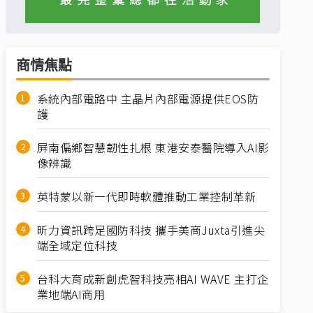
商情焦點
系統內部電路中 主晶片內部電源提供EOS防
護
屏南偏鄉智慧韌性扎根 東港安泰醫院導入AI影
像辨識
英特蒙以新一代即時軟體推動工業控制革新
昕力資訊跨足國防科技 攜手美商Juxta引進尖
端全域定位科技
台科大育成新創虎智科技亮相AI WAVE 主打企
業地端AI商用