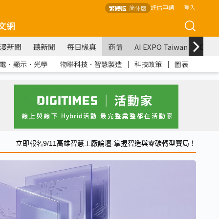
評估申請
登入
繁體版
简体版
文網
漫新聞
聽新聞
每日椽真
商情
AI EXPO Taiwan
COM
電．顯示．光學
｜
物聯科技．智慧製造
｜
科技政策
｜
圖表
立即報名9/11高雄智慧工廠論壇-掌握智造與零碳轉型賽局！