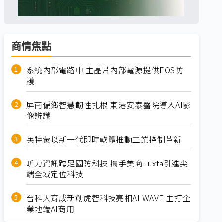
商情焦點
系統內部電路中 主晶片內部電源提供EOS防
護
屏南偏鄉智慧韌性扎根 東港安泰醫院導入AI影
像辨識
英特蒙以新一代即時軟體推動工業控制革新
昕力資訊跨足國防科技 攜手美商Juxta引進尖
端全域定位科技
台科大育成新創虎智科技亮相AI WAVE 主打企
業地端AI商用