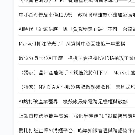
《不具名消息》SEP71從追星現場到獨家專訪——史上
中小企AI普及率僅11.9% 政府盼母雞帶小雞加速落
AI時代「能源供應」與「負載穩定」缺一不可 台達
Marvell押注矽光子 AI資料中心互連迎十年重構
數位分身卡位AI工廠 達梭、雲達攜NVIDIA搶攻工
（獨家）晶片產能滿手、銅牆終將倒下？ Marvell
（獨家）NVIDIA AI伺服器架構散熱趨彈性 兩片
AI熱打破產業疆界 機殼廠晟銘電跨足機櫃與散熱
上銀首度跨界攜手高通 強化半導體PLP設備智慧應
愛比打造企業AI溝通平台 瞄準知識管理與跨語協作