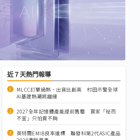
近７天熱門報導
MLCC訂單過熱、出貨比創高 村田示警全球
AI基建熱潮將趨緩
2027全年記憶體產能提前售罄 買家「祕而
不宣」只怕買不夠
英特爾EMIB良率達標 聯發科第2代ASIC產品
2028準時量產