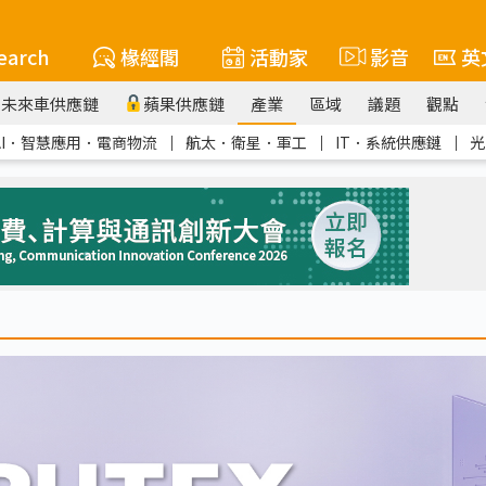
earch
椽經閣
活動家
影音
英
未來車供應鏈
蘋果供應鏈
產業
區域
議題
觀點
AI．智慧應用．電商物流
｜
航太．衛星．軍工
｜
IT．系統供應鏈
｜
光