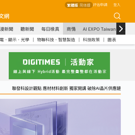
評估申請
登入
繁體版
简体版
文網
漫新聞
聽新聞
每日椽真
商情
AI EXPO Taiwan
COM
電．顯示．光學
｜
物聯科技．智慧製造
｜
科技政策
｜
圖表
聯發科設計觀點 應材材料創新 獨家開講 破除AI晶片供應鏈