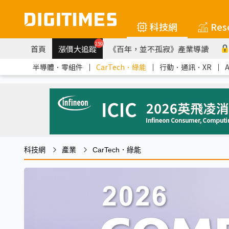
科技網
Res
259
首頁
漲價大追蹤
《百年，並不孤寂》產業導讀
半導體．零組件
｜
CarTech．綠能
｜
行動．通訊．XR
｜
科技網
產業
CarTech．綠能