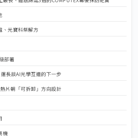
最長、體感綿延3週的COMPUTEX幕後採訪紀實
地
電、光寶科祭解方
業級部署
營運長談AI光學互連的下一步
式均熱片朝「可拆卸」方向設計
用
商機