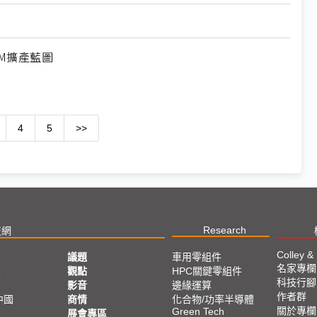
M擴產藍圖
4
5
>>
Research
技網
Colley &
議題
車用零組件
名家專欄
亞
觀點
HPC關鍵零組件
科技行腳
影音
邊緣運算
作者群
中國
商情
化合物/功率半導體
關於專欄
Green Tech
展會專區