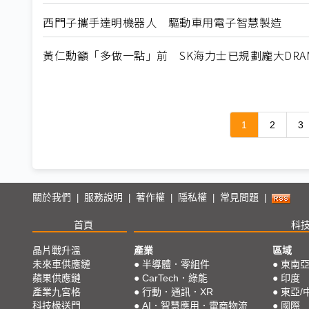
西門子攜手達明機器人 驅動車用電子智慧製造
黃仁勳籲「多做一點」前 SK海力士已規劃龐大DRA
1
2
3
關於我們
服務說明
著作權
隱私權
常見問題
|
|
|
|
|
首頁
科
晶片戰升溫
產業
區域
未來車供應鏈
●
半導體．零組件
●
東南
蘋果供應鏈
●
CarTech．綠能
●
印度
產業九宮格
●
行動．通訊．XR
●
東亞/
科技椽送門
●
AI．智慧應用．電商物流
●
國際