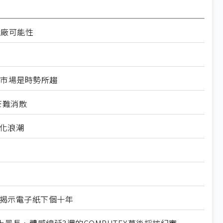
設廠可能性
換器市場是時勢所趨
芒難消散
製化浪潮
X揭示電子紙下個十年