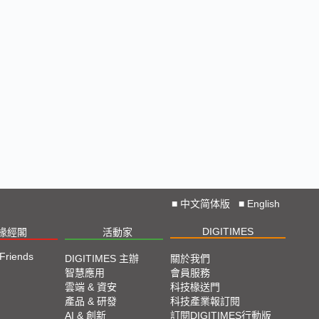
■
中文简体版
■
English
DIGITIMES
椽經閣
活動家
 Friends
DIGITIMES 主辦
關於我們
智慧應用
會員服務
雲端 & 資安
科技椽送門
產品 & 研發
科技產業報訂閱
AI & 創新
訂閱DIGITIMES行動版