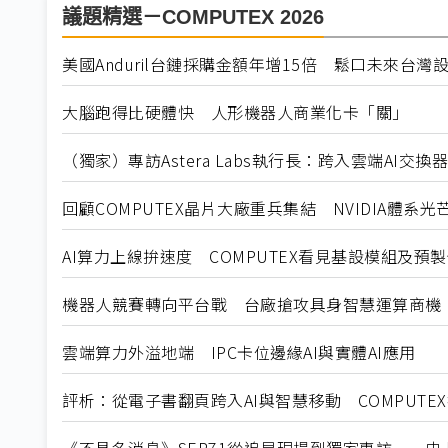
議題精選－COMPUTEX 2026
美國Anduril台鏈採購金額年增15倍 鬆口未來台灣
大腦跑得比硬體快 人形機器人商業化卡「關」
（獨家）專訪Astera Labs執行長：跨入雲端AI交
回顧COMPUTEX晶片大廠重兵集結 NVIDIA體系光
AI算力上線拚速度 COMPUTEX看見基設模組及預
機器人競賽轉向平台戰 台廠搶攻具身智慧運算商機
雲端算力外溢地端 IPC卡位邊緣AI與實體AI應用
評析：從電子書翻頁跨入AI與智慧移動 COMPUTE