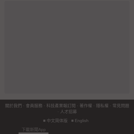
關於我們
·
會員服務
·
科技產業報訂閱
·
著作權
·
隱私權
·
常見問題
·
人才招募
■
中文简体版
■
English
下載新聞App