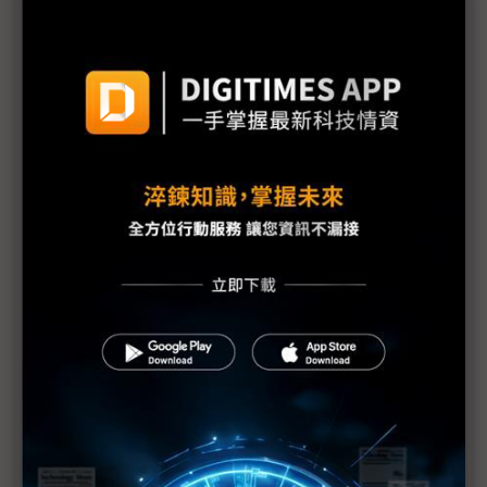
機器人競賽轉向平台戰 台廠搶攻具身智慧運算商機
雲端算力外溢地端 IPC卡位邊緣AI與實體AI應用
評析：從電子書翻頁跨入AI與智慧移動 COMPUTEX
揭示電子紙下個十年
《不具名消息》SEP71從追星現場到獨家專訪——史
上最長、體感綿延3週的COMPUTEX幕後採訪紀實
中小企AI普及率僅11.9% 政府盼母雞帶小雞加速落
地
AI時代「能源供應」與「負載穩定」缺一不可 台達
電、光寶科祭解方
Marvell押注矽光子 AI資料中心互連迎十年重構