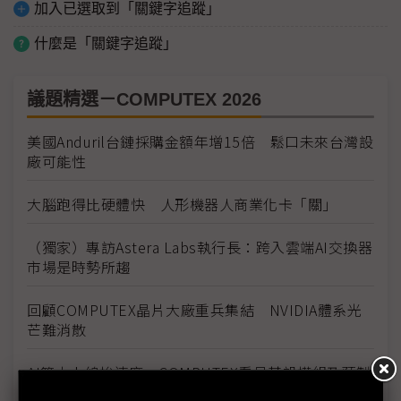
加入已選取到「關鍵字追蹤」
什麼是「關鍵字追蹤」
議題精選－COMPUTEX 2026
美國Anduril台鏈採購金額年增15倍 鬆口未來台灣設
廠可能性
大腦跑得比硬體快 人形機器人商業化卡「關」
（獨家）專訪Astera Labs執行長：跨入雲端AI交換器
市場是時勢所趨
回顧COMPUTEX晶片大廠重兵集結 NVIDIA體系光
芒難消散
AI算力上線拚速度 COMPUTEX看見基設模組及預製
化浪潮