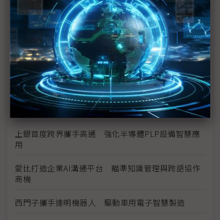
數位分身卡位AI工廠 達梭、雲達攜NVIDIA搶攻工業
級部署
（獨家）晶片產能滿手、銅牆終將倒下？ Marvell
營運長談AI光學互連的下一步
（獨家）NVIDIA AI伺服器架構散熱趨彈性 兩片式均
熱片朝「可拆卸」方向設計
AI熱打破產業疆界 機殼廠晟銘電跨足機櫃與散熱
上銀首度跨界攜手高通 強化半導體PLP設備智慧應
用
愛比打造企業AI溝通平台 瞄準知識管理與跨語協作
商機
西門子攜手達明機器人 驅動車用電子智慧製造