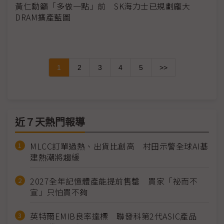
黃仁勳籲「多做一點」前 SK海力士已規劃龐大
DRAM擴產藍圖
1
2
3
4
5
>>
近７天熱門報導
MLCC訂單過熱、出貨比創高 村田示警全球AI基
建熱潮將趨緩
2027全年記憶體產能提前售罄 買家「祕而不
宣」只怕買不夠
英特爾EMIB良率達標 聯發科第2代ASIC產品