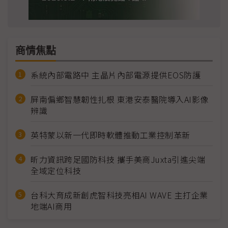
商情焦點
系統內部電路中 主晶片內部電源提供EOS防護
屏南偏鄉智慧韌性扎根 東港安泰醫院導入AI影像
辨識
英特蒙以新一代即時軟體推動工業控制革新
昕力資訊跨足國防科技 攜手美商Juxta引進尖端
全域定位科技
台科大育成新創虎智科技亮相AI WAVE 主打企業
地端AI商用