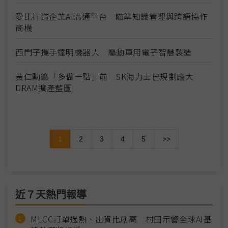
愛比打造企業AI溝通平台 瞄準知識管理與跨語協作
商機
西門子攜手達明機器人 驅動車用電子智慧製造
黃仁勳籲「多做一點」前 SK海力士已規劃龐大
DRAM擴產藍圖
1
2
3
4
5
>>
近７天熱門報導
MLCC訂單過熱、出貨比創高 村田示警全球AI基