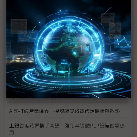
AI時代「能源供應」與「負載穩定」缺一不可 台達
電、光寶科祭解方
Marvell押注矽光子 AI資料中心互連迎十年重構
數位分身卡位AI工廠 達梭、雲達攜NVIDIA搶攻工業
級部署
（獨家）晶片產能滿手、銅牆終將倒下？ Marvell
營運長談AI光學互連的下一步
（獨家）NVIDIA AI伺服器架構散熱趨彈性 兩片式均
熱片朝「可拆卸」方向設計
AI熱打破產業疆界 機殼廠晟銘電跨足機櫃與散熱
上銀首度跨界攜手高通 強化半導體PLP設備智慧應
用