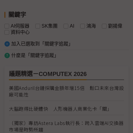
關鍵字
AI伺服器
SK集團
AI
鴻海
劉揚偉
資料中心
加入已選取到「關鍵字追蹤」
什麼是「關鍵字追蹤」
議題精選－COMPUTEX 2026
美國Anduril台鏈採購金額年增15倍 鬆口未來台灣設
廠可能性
大腦跑得比硬體快 人形機器人商業化卡「關」
（獨家）專訪Astera Labs執行長：跨入雲端AI交換器
市場是時勢所趨