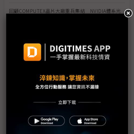
回顧COMPUTEX晶片大廠重兵集結 NVIDIA體系光
芒難消散
AI算力上線拚速度 COMPUTEX看見基設模組及預製
化浪潮
機器人競賽轉向平台戰 台廠搶攻具身智慧運算商機
雲端算力外溢地端 IPC卡位邊緣AI與實體AI應用
評析：從電子書翻頁跨入AI與智慧移動 COMPUTEX
揭示電子紙下個十年
《不具名消息》SEP71從追星現場到獨家專訪——史
上最長、體感綿延3週的COMPUTEX幕後採訪紀實
中小企AI普及率僅11.9% 政府盼母雞帶小雞加速落
地