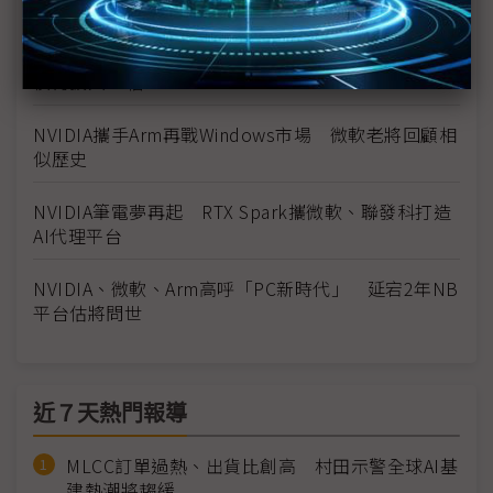
Arm陣營添NVIDIA強援 x86最大難關非新對手
Arm：沒台灣就沒有Arm Agent AI將刺激PC產業規
模再擴大10倍
NVIDIA攜手Arm再戰Windows市場 微軟老將回顧相
似歷史
NVIDIA筆電夢再起 RTX Spark攜微軟、聯發科打造
AI代理平台
NVIDIA、微軟、Arm高呼「PC新時代」 延宕2年NB
平台估將問世
近７天熱門報導
MLCC訂單過熱、出貨比創高 村田示警全球AI基
建熱潮將趨緩