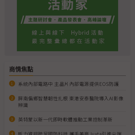
商情焦點
系統內部電路中 主晶片內部電源提供EOS防護
屏南偏鄉智慧韌性扎根 東港安泰醫院導入AI影像
辨識
英特蒙以新一代即時軟體推動工業控制革新
昕力資訊跨足國防科技 攜手美商Juxta引進尖端