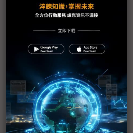
NVIDIA進軍WoA市場 AI PC從CPU規格戰轉向生態
系之爭
微軟攜NVIDIA搶攻代理式AI時代 推Surface RTX
Spark Mini PC
黃仁勳攜蔡力行揭RTX Spark開發歷程 聯發科卡位
AI PC關鍵地位
黃仁勳揭五大成長引擎 Vera將成為全球部署量最大
的AI CPU架構之一
NVIDIA、聯發科聯軍正面進攻AI PC 高通：歡迎加
入WoA大家庭
NB市況冰火交織 蘋果低價搶市、NVIDIA聯發科攻
高階AI PC