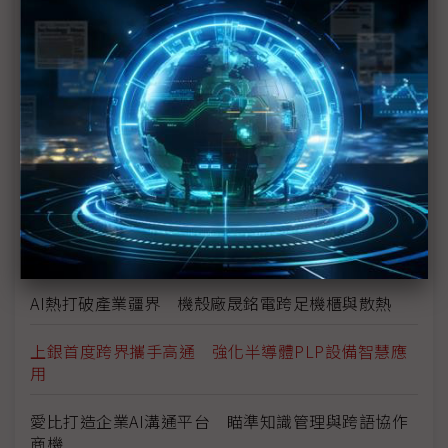
Marvell押注矽光子 AI資料中心互連迎十年重構
數位分身卡位AI工廠 達梭、雲達攜NVIDIA搶攻工業
級部署
（獨家）晶片產能滿手、銅牆終將倒下？ Marvell
營運長談AI光學互連的下一步
（獨家）NVIDIA AI伺服器架構散熱趨彈性 兩片式均
熱片朝「可拆卸」方向設計
AI熱打破產業疆界 機殼廠晟銘電跨足機櫃與散熱
上銀首度跨界攜手高通 強化半導體PLP設備智慧應
用
愛比打造企業AI溝通平台 瞄準知識管理與跨語協作
商機