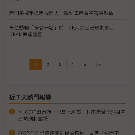
西門子攜手達明機器人 驅動車用電子智慧製造
黃仁勳籲「多做一點」前 SK海力士已規劃龐大
DRAM擴產藍圖
1
2
3
4
5
>>
近７天熱門報導
MLCC訂單過熱、出貨比創高 村田示警全球AI基
建熱潮將趨緩
2027全年記憶體產能提前售罄 買家「祕而不