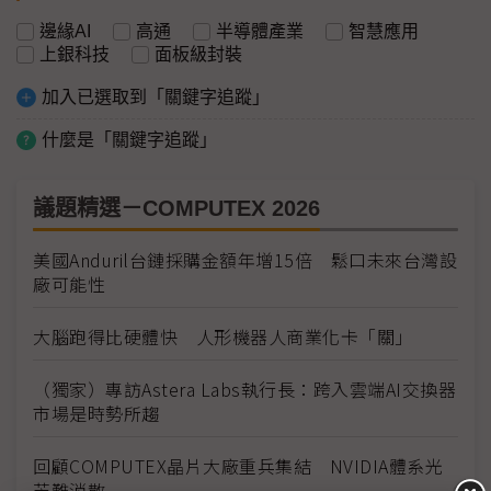
邊緣AI
高通
半導體產業
智慧應用
上銀科技
面板級封裝
加入已選取到「關鍵字追蹤」
什麼是「關鍵字追蹤」
議題精選－COMPUTEX 2026
美國Anduril台鏈採購金額年增15倍 鬆口未來台灣設
廠可能性
大腦跑得比硬體快 人形機器人商業化卡「關」
（獨家）專訪Astera Labs執行長：跨入雲端AI交換器
市場是時勢所趨
回顧COMPUTEX晶片大廠重兵集結 NVIDIA體系光
芒難消散