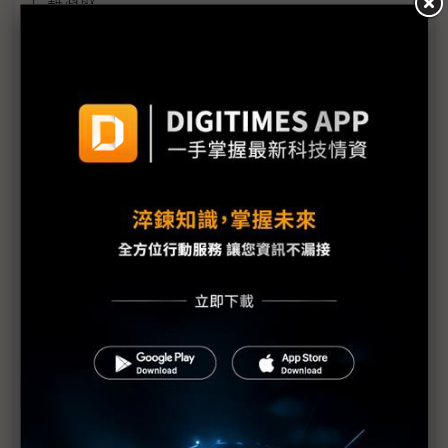
AI算力上線拚速度 COMPUTEX看見基設模組及預製
化浪潮
機器人競賽轉向平台戰 台廠搶攻具身智慧運算商機
雲端算力外溢地端 IPC卡位邊緣AI與實體AI應用
評析：從電子書翻頁跨入AI與智慧移動 COMPUTEX
揭示電子紙下個十年
《不具名消息》SEP71從追星現場到獨家專訪——史
上最長、體感綿延3週的COMPUTEX幕後採訪紀實
中小企AI普及率僅11.9% 政府盼母雞帶小雞加速落
地
AI時代「能源供應」與「負載穩定」缺一不可 台達
電、光寶科祭解方