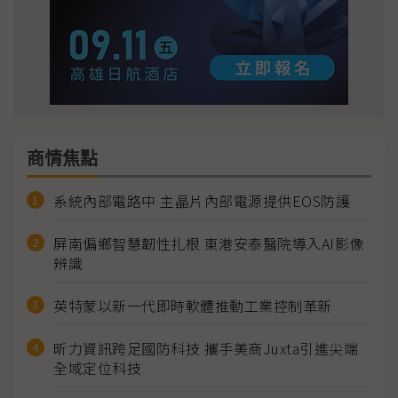
商情焦點
系統內部電路中 主晶片內部電源提供EOS防護
屏南偏鄉智慧韌性扎根 東港安泰醫院導入AI影像
辨識
英特蒙以新一代即時軟體推動工業控制革新
昕力資訊跨足國防科技 攜手美商Juxta引進尖端
全域定位科技