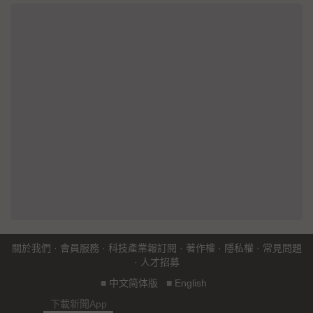
關於我們
·
會員服務
·
科技產業報訂閱
·
著作權
·
隱私權
·
常見問題
·
人才招募
■
中文简体版
■
English
下載新聞App