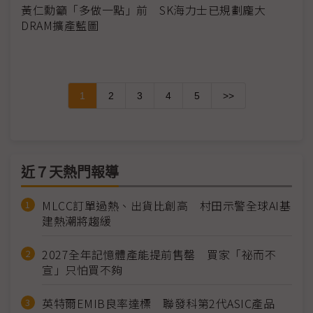
黃仁勳籲「多做一點」前 SK海力士已規劃龐大
DRAM擴產藍圖
1
2
3
4
5
>>
近７天熱門報導
MLCC訂單過熱、出貨比創高 村田示警全球AI基
建熱潮將趨緩
2027全年記憶體產能提前售罄 買家「祕而不
宣」只怕買不夠
英特爾EMIB良率達標 聯發科第2代ASIC產品