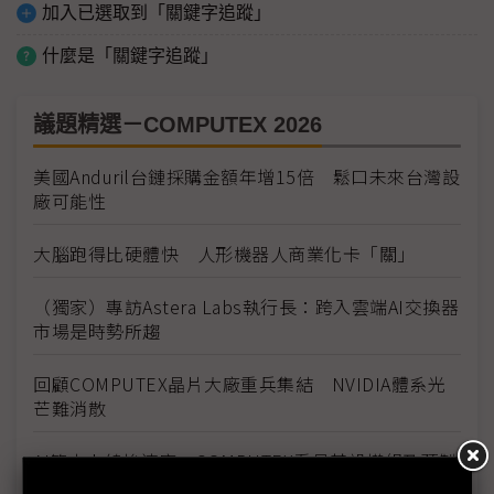
加入已選取到「關鍵字追蹤」
什麼是「關鍵字追蹤」
議題精選－COMPUTEX 2026
美國Anduril台鏈採購金額年增15倍 鬆口未來台灣設
廠可能性
大腦跑得比硬體快 人形機器人商業化卡「關」
（獨家）專訪Astera Labs執行長：跨入雲端AI交換器
市場是時勢所趨
回顧COMPUTEX晶片大廠重兵集結 NVIDIA體系光
芒難消散
AI算力上線拚速度 COMPUTEX看見基設模組及預製
化浪潮