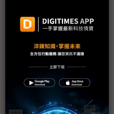
機器人競賽轉向平台戰 台廠搶攻具身智慧運算商機
雲端算力外溢地端 IPC卡位邊緣AI與實體AI應用
評析：從電子書翻頁跨入AI與智慧移動 COMPUTEX
揭示電子紙下個十年
《不具名消息》SEP71從追星現場到獨家專訪——史
上最長、體感綿延3週的COMPUTEX幕後採訪紀實
中小企AI普及率僅11.9% 政府盼母雞帶小雞加速落
地
AI時代「能源供應」與「負載穩定」缺一不可 台達
電、光寶科祭解方
Marvell押注矽光子 AI資料中心互連迎十年重構