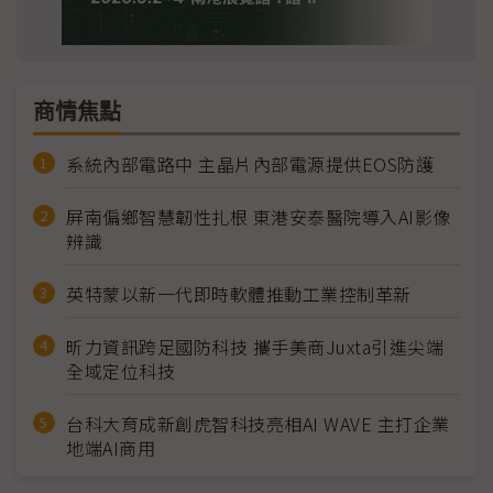
商情焦點
系統內部電路中 主晶片內部電源提供EOS防護
屏南偏鄉智慧韌性扎根 東港安泰醫院導入AI影像
辨識
英特蒙以新一代即時軟體推動工業控制革新
昕力資訊跨足國防科技 攜手美商Juxta引進尖端
全域定位科技
台科大育成新創虎智科技亮相AI WAVE 主打企業
地端AI商用