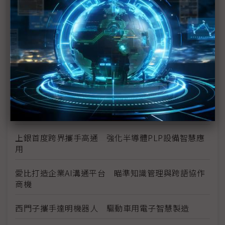
數位分身卡位AI工廠 達梭、雲達攜NVIDIA搶攻工業
級部署
（獨家）晶片產能滿手、銅牆終將倒下？ Marvell
營運長談AI光學互連的下一步
（獨家）NVIDIA AI伺服器架構散熱趨彈性 兩片式均
熱片朝「可拆卸」方向設計
AI熱打破產業疆界 機殼廠晟銘電跨足機櫃與散熱
上銀首度跨界攜手高通 強化半導體PLP設備智慧應
用
愛比打造企業AI溝通平台 瞄準知識管理與跨語協作
商機
西門子攜手達明機器人 驅動車用電子智慧製造