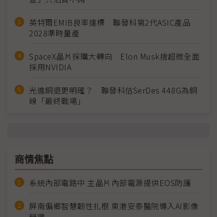
英特爾EMIB良率達標 聯發科第2代ASIC產品
2028準時量產
SpaceX晶片採購大轉向 Elon Musk捨超微全面
採用NVIDIA
光進銅退更明確？ 聯發科估SerDes 448G為銅
線「最終戰場」
商情焦點
系統內部電路中 主晶片內部電源提供EOS防護
屏南偏鄉智慧韌性扎根 東港安泰醫院導入AI影像
辨識