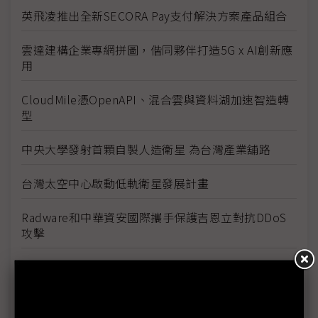
英飛凌推出全新SECORA Pay支付解決方案產品組合
雲達建構企業專網拼圖，偕同夥伴打造5G x AI創新應
用
CloudMile憑OpenAPI、混合雲與資料湖加速智造轉
型
中央大學發射首顆自製人造衛星 為台灣產業舖路
台灣太空中心啟動低軌衛星發展計畫
Radware和中華資安國際攜手保護吉恩立對抗DDoS
攻擊
衛福部善用科技之力 打造民眾、醫院、產業三贏的智
慧醫療願景
F5應用服務2022趨勢預測