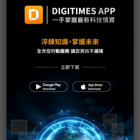
乾杯攜手SAP打通營運任督二脈 加速多角化事業版
圖擴張
中亞聯大與AWS在台灣創設智慧醫療大健康產業雲創
學院
Rivian選擇AWS為雲端供應商推動電動車發展
AWS助南部產業創新轉型，迎向台灣未來黃金機遇
多雲戰略簡化、優化再進化 Nutanix獲評為HCI領導者
致勝關鍵
CATCHPLAY長期採用AWS服務，帶動SRE團隊成長
邁特創新基地推動企業智慧轉型，打造AIoT解決方案