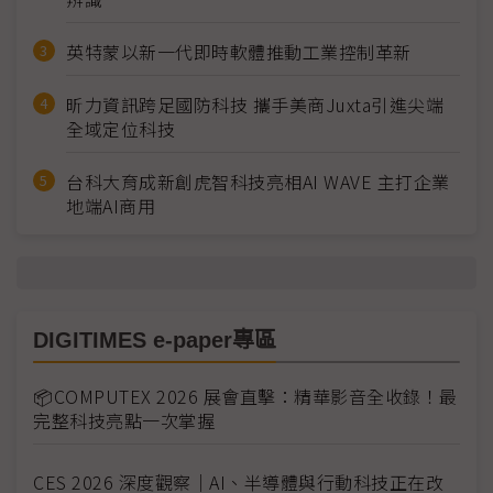
英特蒙以新一代即時軟體推動工業控制革新
昕力資訊跨足國防科技 攜手美商Juxta引進尖端
全域定位科技
台科大育成新創虎智科技亮相AI WAVE 主打企業
地端AI商用
DIGITIMES e-paper專區
📦COMPUTEX 2026 展會直擊：精華影音全收錄！最
完整科技亮點一次掌握
CES 2026 深度觀察｜AI、半導體與行動科技正在改