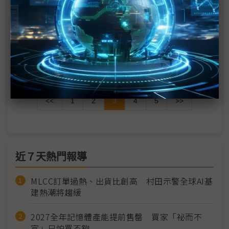
易開科技打造雲端數據中台，由資料驅動新智能零售
17LIVE與AWS深度合作，迎接娛樂4.0新世代商機
優化支付流程、發展KOL經濟，翻轉線上零售模式
<<
1
2
3
4
5
>>
近７天熱門報導
MLCC訂單過熱、出貨比創高 村田示警全球AI基
建熱潮將趨緩
2027全年記憶體產能提前售罄 買家「祕而不
宣」只怕買不夠