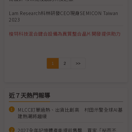
Lam Research科林研發CEO現身SEMICON Taiwan
2023
梭特科技混合鍵合設備為異質整合晶片開發提供助力
1
2
>>
近７天熱門報導
MLCC訂單過熱、出貨比創高 村田示警全球AI基
建熱潮將趨緩
2027全年記憶體產能提前售罄 買家「祕而不