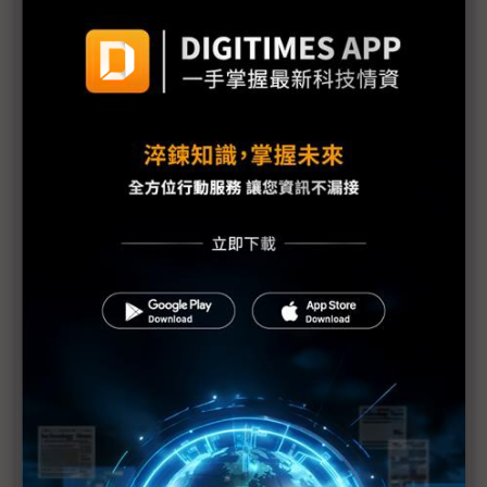
東捷科技部署高階雷射應用掌握新契機
全球半導體供應鏈的變革與挑戰
AI世代的半導體技術發展
志尚儀器提供高科技廠房微汙染監測整體方案
EVG在SEMICON Taiwan 2023展示混合鍵合與奈米微
影壓印解決方案
Beckhoff高速半導體智慧製造 亮相SEMICON Taiwan
MJC透過測量技術的發展，提供多樣測試解決方案
海德漢ETEL為半導體製程帶來運動控制與精密運動平
台解決方案