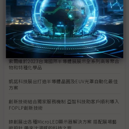
愛德萬測試參加先進測試論壇分享車用電子測試解決
方案
G2C+聯盟與東台東捷齊亮相 直擊CoWoS與Fan-Out
製程
綠捷優秀工程精神成為半導體客戶自動化需求之首選
索爾維於2023台灣國際半導體展展示全系列高等聚合
物和特種化學品
凱諾科技展出打造半導體晶圓及EUV光罩自動化最佳
方案
創新技術結合獨家服務機制 亞智科技助客戶順利導入
FOPLP創新技術
錼創展出各種MicroLED顯示器解決方案 搭配展場藝
術設計 帶來沈浸感的科技之旅