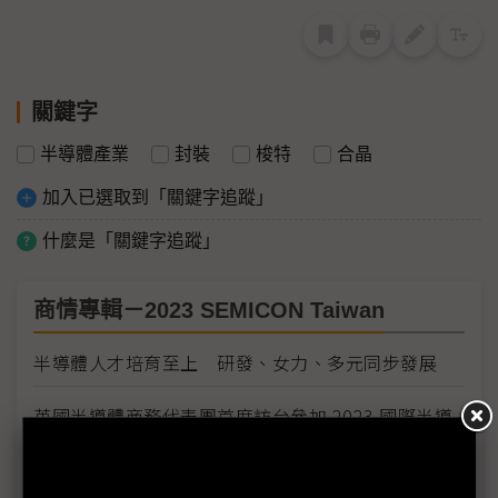
關鍵字
半導體產業
封裝
梭特
合晶
加入已選取到「關鍵字追蹤」
什麼是「關鍵字追蹤」
商情專輯－2023 SEMICON Taiwan
半導體人才培育至上 研發、女力、多元同步發展
英國半導體商務代表團首度訪台參加 2023 國際半導
體展
從高速運算到AI，3D IC成高階晶片量產終極解方