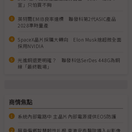
宣」只怕買不夠
英特爾EMIB良率達標 聯發科第2代ASIC產品
2028準時量產
SpaceX晶片採購大轉向 Elon Musk捨超微全面
採用NVIDIA
光進銅退更明確？ 聯發科估SerDes 448G為銅
線「最終戰場」
商情焦點
系統內部電路中 主晶片內部電源提供EOS防護
屏南偏鄉智慧韌性扎根 東港安泰醫院導入AI影像