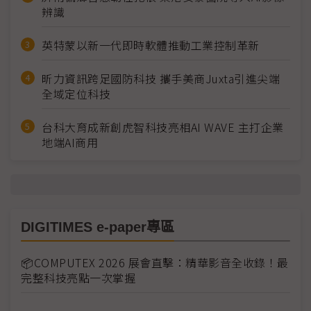
辨識
英特蒙以新一代即時軟體推動工業控制革新
昕力資訊跨足國防科技 攜手美商Juxta引進尖端
全域定位科技
台科大育成新創虎智科技亮相AI WAVE 主打企業
地端AI商用
DIGITIMES e-paper專區
📦COMPUTEX 2026 展會直擊：精華影音全收錄！最
完整科技亮點一次掌握