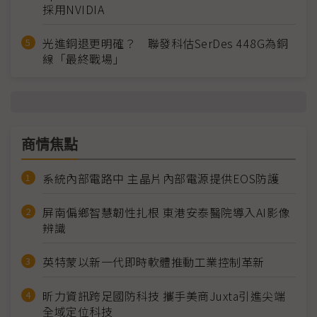
採用NVIDIA
光進銅退更明確？ 聯發科估SerDes 448G為銅
線「最終戰場」
商情焦點
系統內部電路中 主晶片內部電源提供EOS防護
屏南偏鄉智慧韌性扎根 東港安泰醫院導入AI影像
辨識
英特蒙以新一代即時軟體推動工業控制革新
昕力資訊跨足國防科技 攜手美商Juxta引進尖端
全域定位科技