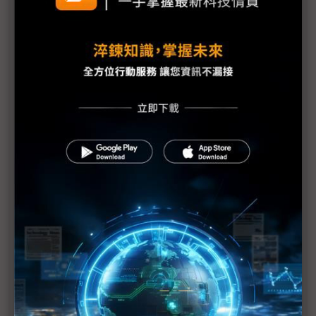
生成式AI技術發展與應用趨勢
威鋒電子宣布推出 PortSense 以AI人工智慧功能強化
USB Hub管理
新思科技利用台積電先進製程加速新世代的晶片創新
台灣鎧俠於2024台北國際電腦展展示先進儲存技術與
生態圈應用
驚艷COMPUTEX 鴻翊國際以智慧飯店與零售創新展
示AI時代新型態POS
TSLG耐落扣件防鬆價值解決方案提供者
Brickcom引領全球無線技術趨勢 InstantFind系統締
造物聯網資料傳輸