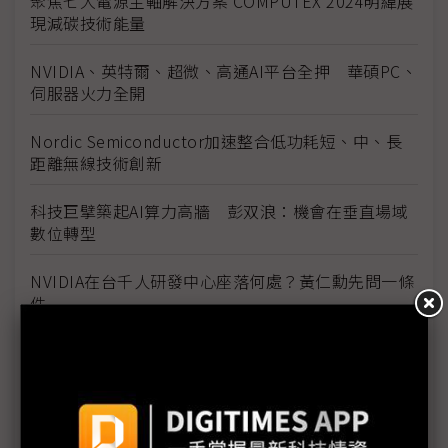
聚焦七大電源主軸解決方案 COMPUTEX 2024明緯展
現減碳技術能量
NVIDIA、英特爾、超微、高通AI平台全押 華碩PC、
伺服器火力全開
Nordic Semiconductor加速整合低功耗短、中、長
距離無線技術創新
科技巨擘築起AI算力高牆 彭双浪：機會在垂直場域
數位轉型
NVIDIA在台千人研發中心座落何處？黃仁勳先問一條
件
英特爾淡看對手叫陣AI PC Gelsinger：還在找比較
基準點
Arm CEO：2025年將有1,000億台Arm裝置 迎接AI
時代來臨