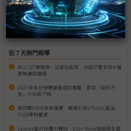
<<
1
2
3
4
>>
近７天熱門報導
MLCC訂單過熱、出貨比創高 村田示警全球AI基
建熱潮將趨緩
2027全年記憶體產能提前售罄 買家「祕而不
宣」只怕買不夠
英特爾EMIB良率達標 聯發科第2代ASIC產品
2028準時量產
SpaceX晶片採購大轉向 Elon Musk捨超微全面