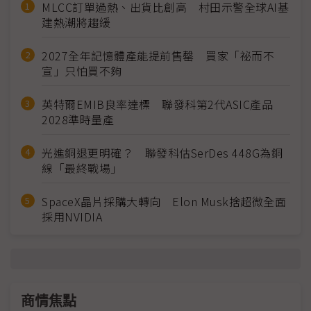
MLCC訂單過熱、出貨比創高 村田示警全球AI基
建熱潮將趨緩
2027全年記憶體產能提前售罄 買家「祕而不
宣」只怕買不夠
英特爾EMIB良率達標 聯發科第2代ASIC產品
2028準時量產
光進銅退更明確？ 聯發科估SerDes 448G為銅
線「最終戰場」
SpaceX晶片採購大轉向 Elon Musk捨超微全面
採用NVIDIA
商情焦點