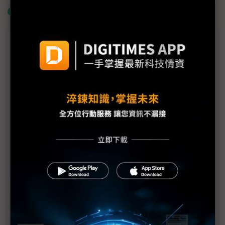
什麼是「關鍵字追蹤」
商情專輯－COMPUTEX 2024
COMPUTEX 2024 Forum從應用布局及硬體創新 深
入剖析生成式AI新賽局
CXL技術發展邁大步 COMPUTEX 2024可望躍升重要
議題
超微為AI PC劃重點 蘇姿丰中國行說了什麼？
NVIDIA、鴻海兩大巨頭GTC相見歡 劉揚偉透露6月
COMPUTEX有驚喜
COMPUTEX 2024 全球科技巨擘共同演繹AI與未來科
技