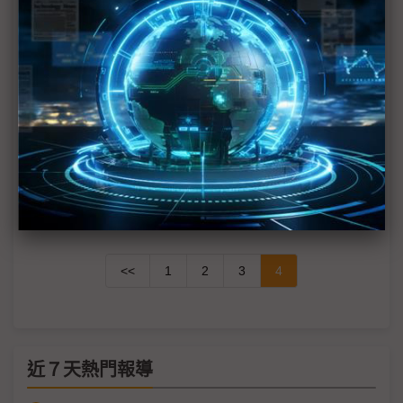
COMPUTEX 2024大秀AI肌肉 匯聚全球1,500家廠商
NVIDIA、超微、英特爾三巨頭 將首度齊聚
COMPUTEX 2024
高通執行長Cristiano Amon將於COMPUTEX 2024發
表主題演講
微軟搭英特爾、高通 AI PC首波主秀在COMPUTEX
<<
1
2
3
4
近７天熱門報導