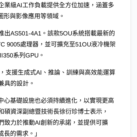
各種企業級AI工作負載提供全方位加速，涵蓋多
、圖形與影像應用等領域。
AS501-4A1。該款5OU系統搭載最新的
D EPYC 9005處理器，並可擴充至51OU液冷機架
MI350系列GPU。
術，支援生成式AI、推論、訓練與高效能運算
兼具的設計。
料中心基礎設施也必須持續進化，以實現更高
和碩資深副總暨技術長徐衍珍博士表示，
們致力於推動AI創新的承諾，並提供可擴
成長的需求。」