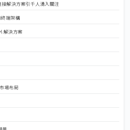
幕 AI連接解決方案引千人湧入關注
I終端架構
晶片解決方案
市場布局
願景