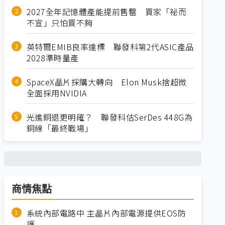
2027全年記憶體產能提前售罄 買家「祕而
不宣」只怕買不夠
英特爾EMIB良率達標 聯發科第2代ASIC產品
2028準時量產
SpaceX晶片採購大轉向 Elon Musk捨超微
全面採用NVIDIA
光進銅退更明確？ 聯發科估SerDes 448G為
銅線「最終戰場」
商情焦點
系統內部電路中 主晶片內部電源提供EOS防
護