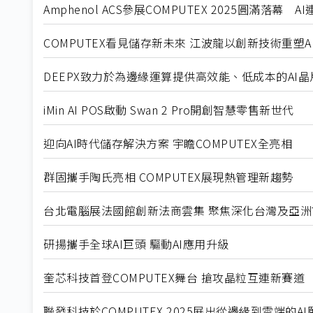
Amphenol ACS參展COMPUTEX 2025圓滿落
COMPUTEX看見儲存新未來 江波龍以創新技術重塑A
DEEPX致力於為邊緣運算提供高效能、低成本的AI
iMin AI POS啟動 Swan 2 Pro開創智慧零售新世代
迎向AI時代儲存解決方案 宇瞻COMPUTEX全亮相
群固攜手陶氏亮相 COMPUTEX展現熱管理新趨勢
台北電腦展法國館創新法商雲集 聚焦深化台灣及亞洲
研揚攜手全球AI巨頭 驅動AI應用升級
奎芯科技首登COMPUTEX舞台 搶攻晶粒互連新賽道
聯發科技於COMPUTEX 2025展出從邊緣到雲端的AI