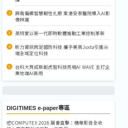
屏南偏鄉智慧韌性扎根 東港安泰醫院導入AI影
像辨識
英特蒙以新一代即時軟體推動工業控制革新
昕力資訊跨足國防科技 攜手美商Juxta引進尖
端全域定位科技
台科大育成新創虎智科技亮相AI WAVE 主打企
業地端AI商用
DIGITIMES e-paper專區
📦COMPUTEX 2026 展會直擊：精華影音全收