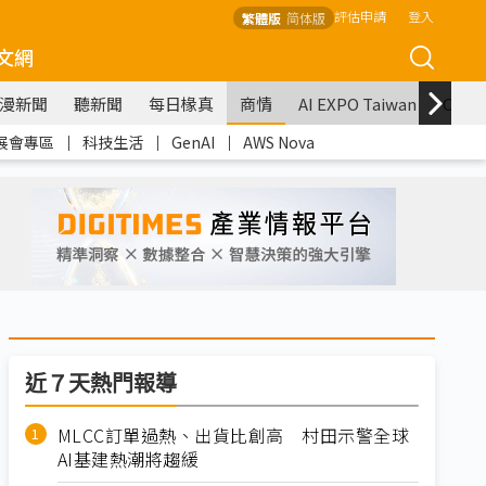
評估申請
登入
繁體版
简体版
文網
漫新聞
聽新聞
每日椽真
商情
AI EXPO Taiwan
COM
展會專區
｜
科技生活
｜
GenAI
｜
AWS Nova
近７天熱門報導
MLCC訂單過熱、出貨比創高 村田示警全球
AI基建熱潮將趨緩