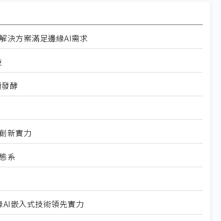
解決方案滿足邊緣AI需求
技
續發酵
儲存創新實力
生態系
案
智慧邊緣AI嵌入式技術領先實力