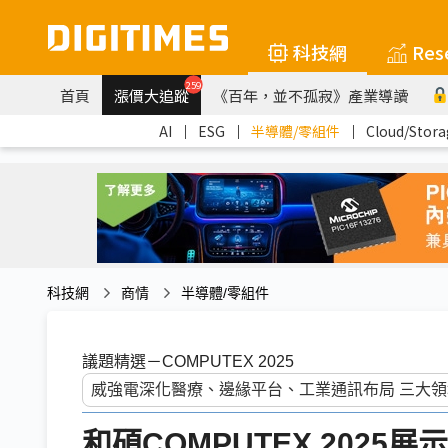
科技網
Res
259
首頁
漲價大追蹤
《百年，並不孤寂》產業導讀
AI
｜
ESG
｜
半導體/零組件
｜
Cloud/Stora
科技網
商情
半導體/零組件
議題精選－COMPUTEX 2025
和碩COMPUTEX 2025