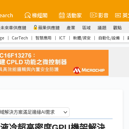
earch
椽經閣
活動家
影音
英
未來車供應鏈
蘋果供應鏈
產業
區域
議題
觀點
ge
｜
CarTech
｜
智慧應用
｜
ICT
｜
軟體/資安
｜
自動化/設備
｜
展示液冷超高密度GPU機架解決