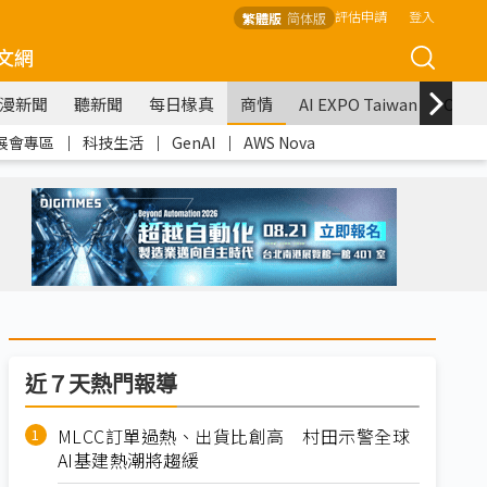
評估申請
登入
繁體版
简体版
文網
漫新聞
聽新聞
每日椽真
商情
AI EXPO Taiwan
COM
展會專區
｜
科技生活
｜
GenAI
｜
AWS Nova
近７天熱門報導
MLCC訂單過熱、出貨比創高 村田示警全球
AI基建熱潮將趨緩