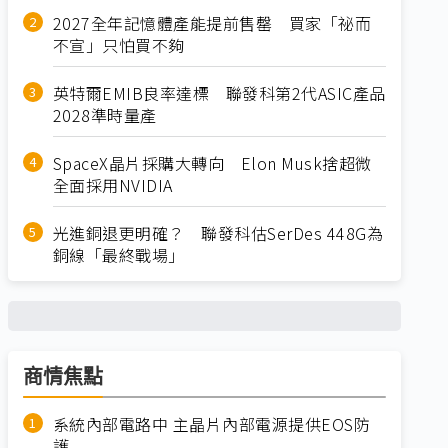
2027全年記憶體產能提前售罄 買家「祕而
不宣」只怕買不夠
英特爾EMIB良率達標 聯發科第2代ASIC產品
2028準時量產
SpaceX晶片採購大轉向 Elon Musk捨超微
全面採用NVIDIA
光進銅退更明確？ 聯發科估SerDes 448G為
銅線「最終戰場」
商情焦點
系統內部電路中 主晶片內部電源提供EOS防
護