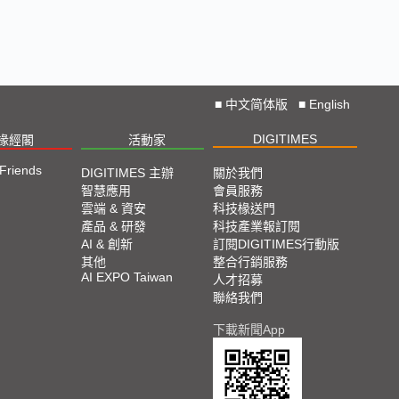
■
中文简体版
■
English
DIGITIMES
椽經閣
活動家
 Friends
DIGITIMES 主辦
關於我們
智慧應用
會員服務
雲端 & 資安
科技椽送門
產品 & 研發
科技產業報訂閱
AI & 創新
訂閱DIGITIMES行動版
其他
整合行銷服務
AI EXPO Taiwan
人才招募
聯絡我們
下載新聞App