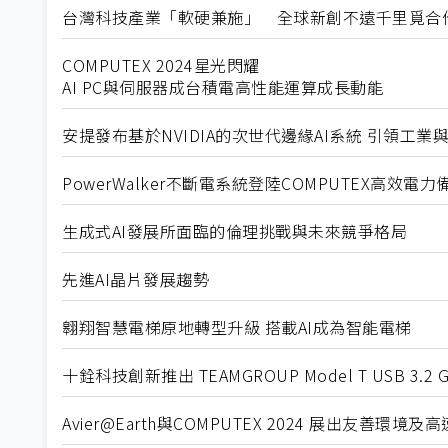
台灣科技產業「軟硬兼施」 全球新創不遠千里覓合
COMPUTEX 2024星光閃耀
AI PC與伺服器成台積電高性能運算成長動能
安提發布基於NVIDIA的次世代邊緣AI系統 引領工業
PowerWalker不斷電系統登陸COMPUTEX高效電
生成式AI發展所面臨的倫理挑戰與未來競爭格局
先進AI晶片發展趨勢
翱翔智慧電梯原地轉型升級 搭載AI成為智能電梯
十銓科技創新推出 TEAMGROUP Model T USB 3.2 
Avier@Earth與COMPUTEX 2024 展出友善環