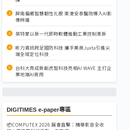
屏南偏鄉智慧韌性扎根 東港安泰醫院導入AI影
像辨識
英特蒙以新一代即時軟體推動工業控制革新
昕力資訊跨足國防科技 攜手美商Juxta引進尖
端全域定位科技
台科大育成新創虎智科技亮相AI WAVE 主打企
業地端AI商用
DIGITIMES e-paper專區
📦COMPUTEX 2026 展會直擊：精華影音全收