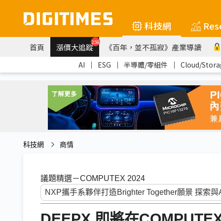
科技網
Res
259
首頁
漲價大追蹤
《百年，並不孤寂》產業導讀
AI
｜
ESG
｜
半導體/零組件
｜
Cloud/Stora
科技網
商情
議題精選－COMPUTEX 2024
DEEPX 即將在COMPUTE