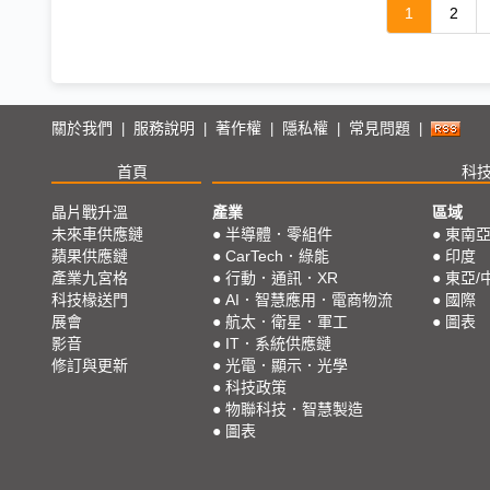
1
2
關於我們
服務說明
著作權
隱私權
常見問題
|
|
|
|
|
首頁
科
晶片戰升溫
產業
區域
未來車供應鏈
●
半導體．零組件
●
東南
蘋果供應鏈
●
CarTech．綠能
●
印度
產業九宮格
●
行動．通訊．XR
●
東亞/
科技椽送門
●
AI．智慧應用．電商物流
●
國際
展會
●
航太．衛星．軍工
●
圖表
影音
●
IT．系統供應鏈
修訂與更新
●
光電．顯示．光學
●
科技政策
●
物聯科技．智慧製造
●
圖表