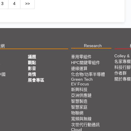
3
4
>>
Research
技網
Colley &
議題
車用零組件
名家專欄
亞
觀點
HPC關鍵零組件
科技行腳
影音
邊緣運算
作者群
中國
商情
化合物/功率半導體
關於專欄
Green Tech
展會專區
EV Focus
新興科技
亞洲供應鏈
智慧製造
智慧家庭
物聯網
寬頻與無線
次世代行動通訊
Cloud