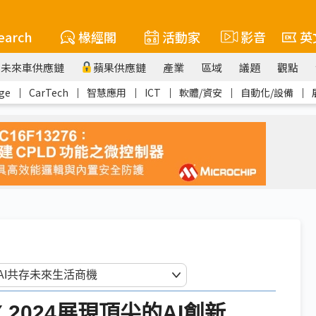
earch
椽經閣
活動家
影音
英
未來車供應鏈
蘋果供應鏈
產業
區域
議題
觀點
ge
｜
CarTech
｜
智慧應用
｜
ICT
｜
軟體/資安
｜
自動化/設備
｜
X 2024展現頂尖的AI創新