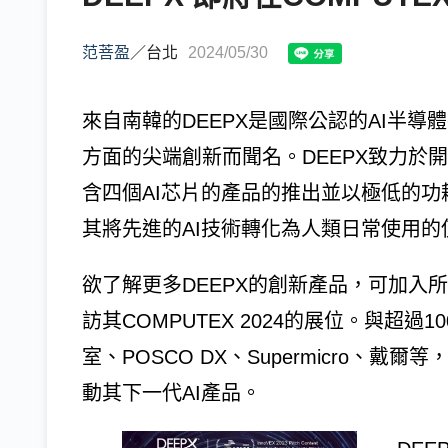
范菩盈
／
台北
2024/05/30
來自南韓的DEEPX是國際公認的AI半導
方面的尖端創新而聞名。DEEPX致力於
含四個AI芯片的產品的推出並以極低的功
其將先進的AI技術轉化為人類日常使用的
欲了解更多DEEPX的創新產品，可加入
訪其COMPUTEX 2024的展位。與超
室、POSCO DX、Supermicro、戴
動其下一代AI產品。