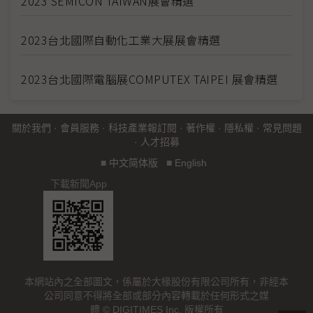
2023 SEMICON TAIWAN展會精選
2023台北國際自動化工業大展展會精選
2023台北國際電腦展COMPUTEX TAIPEI 展會精選
關於我們
·
會員服務
·
科技產業報訂閱
·
著作權
·
隱私權
·
常見問題
·
人才招募
■
中文简体版
■
English
下載新聞App
本網站內之全部圖文，係屬於大椽股份有限公司所有，非經本
公司同意不得將全部或部分內容轉載於任何形式之媒
體 © DIGITIMES Inc. 版權所有