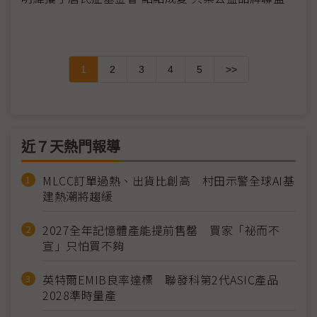
1
2
3
4
5
>>
近７天熱門報導
MLCC訂單過熱、出貨比創高 村田示警全球AI基
建熱潮將趨緩
2027全年記憶體產能提前售罄 買家「祕而不
宣」只怕買不夠
英特爾EMIB良率達標 聯發科第2代ASIC產品
2028準時量產