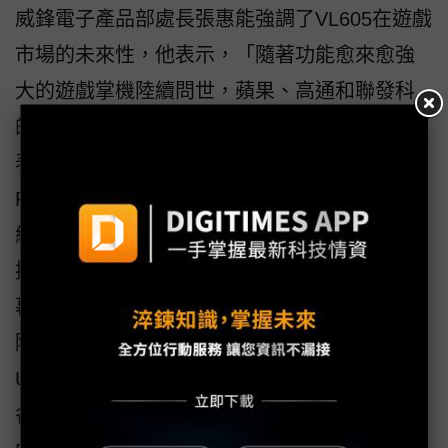
威鋒電子產品部處長張惠能強調了VL605在遊戲
市場的未來性，他表示，「隨著功能愈來愈強
大的遊戲掌機陸續問世，蘋果、高通和聯發科
的手機晶片已能提供硬體光線追蹤功能，這代
表遊戲玩家不再受限於傳統主機如Xbox或
PlayStation，而是能夠透過掌上型裝置暢玩3A
級遊戲大作。另一方面，許多新款電視機都支
援高刷新率和Game Mode，市面上的可攜式螢
幕也日益普遍並廣受歡迎，在此趨勢下，威鋒
除了推出本次的示範設計，還搭配多樣化的
USB Hub與USB PD控制晶片，讓VL605可支援
各種具備USB PD充電功能，並符合2027年