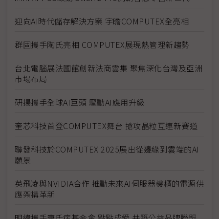
迎向AI時代儲存解決方案 宇瞻COMPUTEX全亮相
群固攜手陶氏亮相 COMPUTEX展現熱管理新趨勢
台北電腦展法國館創新法商雲集 聚焦深化台灣及亞洲
市場布局
研揚攜手全球AI巨頭 驅動AI應用升級
奎芯科技首登COMPUTEX舞台 搶攻晶粒互連新賽道
聯發科技於COMPUTEX 2025展出從邊緣到雲端的AI
願景
英飛凌與NVIDIA合作 推動未來AI伺服器機櫃的電源供
應架構革新
明緯攜手唐氏症基金會 點點成愛 共築公益品牌聯盟