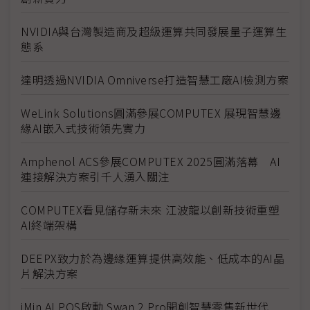
NVIDIA與台灣製造商及超級運算共同發展量子運算生
態系
達明透過NVIDIA Omniverse打造智慧工廠AI檢測方案
WeLink Solutions圓滿參展COMPUTEX 展現智慧邊
緣AI嵌入式技術領先實力
Amphenol ACS參展COMPUTEX 2025圓滿落幕 AI
連接解決方案引千人湧入關注
COMPUTEX看見儲存新未來 江波龍以創新技術重塑
AI終端架構
DEEPX致力於為邊緣運算提供高效能、低成本的AI晶
片解決方案
iMin AI POS啟動 Swan 2 Pro開創智慧零售新世代