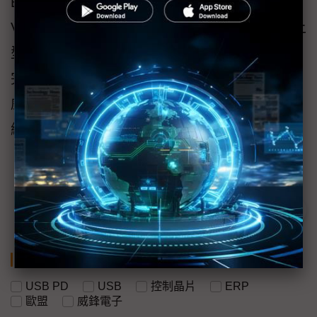
EUP/ERP規範的USB-C多功能擴充底座應用。
VL605完整支援各平台遊戲的VRR功能，讓掌上
型遊戲裝置搖身一變為高階家用遊戲機，提供
完全不遜於主機型遊戲機的遊戲體驗。」關於
威鋒電子產品詳情諮詢，請參考
威鋒電子
官
網。
關鍵字
USB PD
USB
控制晶片
ERP
歐盟
威鋒電子