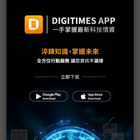
COMPUTEX看見儲存新未來 江波龍以創新技術重塑
AI終端架構
DEEPX致力於為邊緣運算提供高效能、低成本的AI晶
片解決方案
iMin AI POS啟動 Swan 2 Pro開創智慧零售新世代
迎向AI時代儲存解決方案 宇瞻COMPUTEX全亮相
群固攜手陶氏亮相 COMPUTEX展現熱管理新趨勢
台北電腦展法國館創新法商雲集 聚焦深化台灣及亞洲
市場布局
研揚攜手全球AI巨頭 驅動AI應用升級
奎芯科技首登COMPUTEX舞台 搶攻晶粒互連新賽道