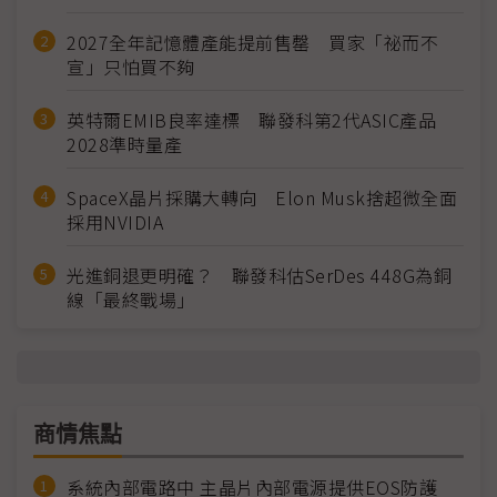
2027全年記憶體產能提前售罄 買家「祕而不
宣」只怕買不夠
英特爾EMIB良率達標 聯發科第2代ASIC產品
2028準時量產
SpaceX晶片採購大轉向 Elon Musk捨超微全面
採用NVIDIA
光進銅退更明確？ 聯發科估SerDes 448G為銅
線「最終戰場」
商情焦點
系統內部電路中 主晶片內部電源提供EOS防護