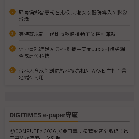
屏南偏鄉智慧韌性扎根 東港安泰醫院導入AI影像
辨識
英特蒙以新一代即時軟體推動工業控制革新
昕力資訊跨足國防科技 攜手美商Juxta引進尖端
全域定位科技
台科大育成新創虎智科技亮相AI WAVE 主打企業
地端AI商用
DIGITIMES e-paper專區
📦COMPUTEX 2026 展會直擊：精華影音全收錄！最
完整科技亮點一次掌握