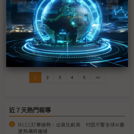
聯發科技於COMPUTEX 2025展出從邊緣到雲端的AI
願景
英飛凌與NVIDIA合作 推動未來AI伺服器機櫃的電源供
應架構革新
明緯攜手唐氏症基金會 點點成愛 共築公益品牌聯盟
1
2
3
4
5
>>
近７天熱門報導
MLCC訂單過熱、出貨比創高 村田示警全球AI基
建熱潮將趨緩