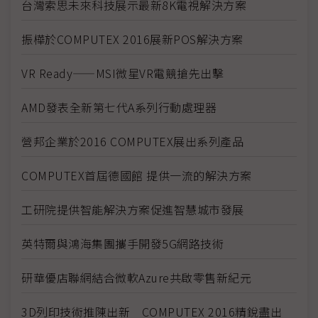
台灣索思未來科技展示最新8K電視解決方案
振樺於COMPUTEX 2016展新POS解決方案
VR Ready——MSI微星VR電競搶先出擊
AMD發表全新第七代A系列行動處理器
營邦企業於2016 COMPUTEX展出系列產品
COMPUTEX首屆德國館 提供一流的解決方案
工研院提供智能解決方案促進智慧城市發展
英特爾與鴻海集團攜手開發5G網路技術
研華優店聯網結合微軟Azure共啟零售新紀元
3D列印技術推陳出新 COMPUTEX 2016精銳盡出