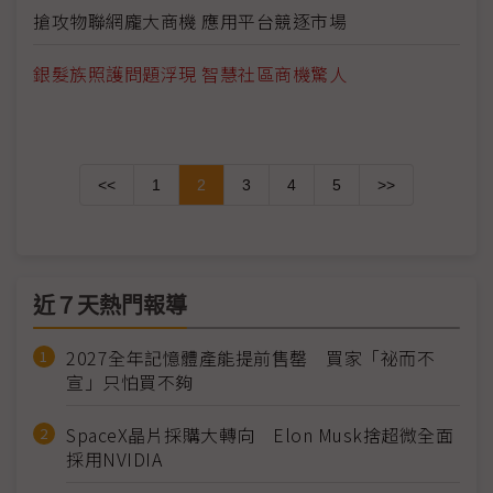
搶攻物聯網龐大商機 應用平台競逐市場
銀髮族照護問題浮現 智慧社區商機驚人
<<
1
2
3
4
5
>>
近７天熱門報導
2027全年記憶體產能提前售罄 買家「祕而不
宣」只怕買不夠
SpaceX晶片採購大轉向 Elon Musk捨超微全面
採用NVIDIA