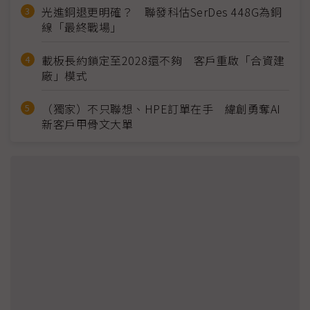
光進銅退更明確？ 聯發科估SerDes 448G為銅
線「最終戰場」
載板長約鎖定至2028還不夠 客戶重啟「合資建
廠」模式
（獨家）不只聯想、HPE訂單在手 緯創勇奪AI
新客戶甲骨文大單