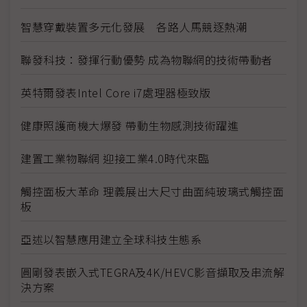
智慧穿戴裝置多元化發展 各路人馬競逐熱潮
聯發科技：發揮行動優勢 成為物聯網的技術帶動者
英特爾發表Intel Core i7處理器極致版
健康照護商機大爆發 帶動生物感測技術躍進
建置工業物聯網 迎接工業4.0時代來臨
觸控面板大革命 理義展出大尺寸曲面純玻璃式觸控面
板
亞述以智慧應用建立全球科技生態系
圓剛發表嵌入式TEGRA及4K/HEVC影音擷取及串流解
決方案