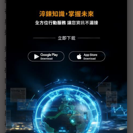
訊設備的協助，讓長照失能者與慢性病換者能
在於居家環境中，依然能獲得持續性、周全性
與完整性醫療照護服務，以達健康維護與促
進。
近來在各種智慧健康管理設備問世之後，衛生
福利部從2015年起便以遠距健康照護服務基
礎，搭配愈來愈完善的4G行動寬頻，在一般社
區與居家環境中，進一步提供遠距生理量測服
務，一旦發現有健康異常情形者，則能由醫護
團隊以視訊面對面方式，提供更完善醫療診斷
與照護服務。不僅如此，衛生福利部更進一步
在2016年推出全方位社區居家醫療照護網計