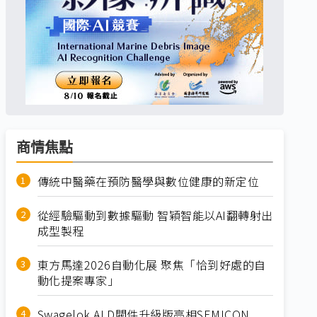
商情焦點
傳統中醫藥在預防醫學與數位健康的新定位
從經驗驅動到數據驅動 智穎智能以AI翻轉射出
成型製程
東方馬達2026自動化展 聚焦「恰到好處的自
動化提案專家」
Swagelok ALD閥件升級版亮相SEMICON