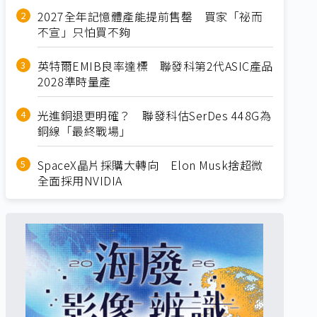
2027全年記憶體產能提前售罄 買家「祕而
不宣」只怕買不夠
英特爾EMIB良率達標 聯發科第2代ASIC產品
2028準時量產
光進銅退更明確？ 聯發科估SerDes 448G為
銅線「最終戰場」
SpaceX晶片採購大轉向 Elon Musk捨超微
全面採用NVIDIA