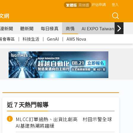
評估申請
登入
繁體版
简体版
文網
漫新聞
聽新聞
每日椽真
商情
AI EXPO Taiwan
COM
展會專區
｜
科技生活
｜
GenAI
｜
AWS Nova
近７天熱門報導
MLCC訂單過熱、出貨比創高 村田示警全球
AI基建熱潮將趨緩