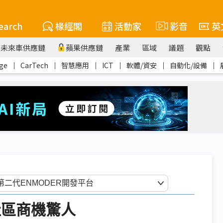
earch
椽經閣
活動家
影音
英
未來車供應鏈
蘋果供應鏈
產業
區域
議題
觀點
ge
｜
CarTech
｜
智慧應用
｜
ICT
｜
軟體/資安
｜
自動化/設備
｜
社區商機驚人