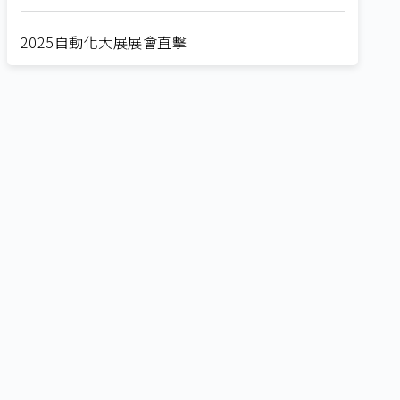
2025自動化大展展會直擊
Straight from SEMICON 2025
2025 SEMICON展會直擊
🔥2025 COMPUTEX 展場直擊！🔥AI應用全面進
化！
🔥2025 COMPUTEX 展場直擊！搶先掌握AI科技
新勢力🔍
獨家揭秘！AI EXPO 2025 攤位直擊，精彩內容不
容錯過！