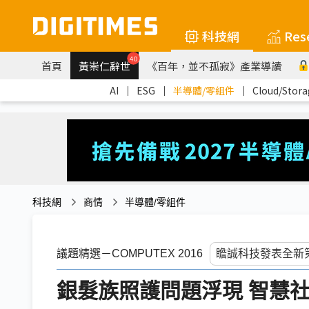
科技網
Res
40
首頁
黃崇仁辭世
《百年，並不孤寂》產業導讀
AI
｜
ESG
｜
半導體/零組件
｜
Cloud/Stora
科技網
商情
半導體/零組件
議題精選－COMPUTEX 2016
銀髮族照護問題浮現 智慧