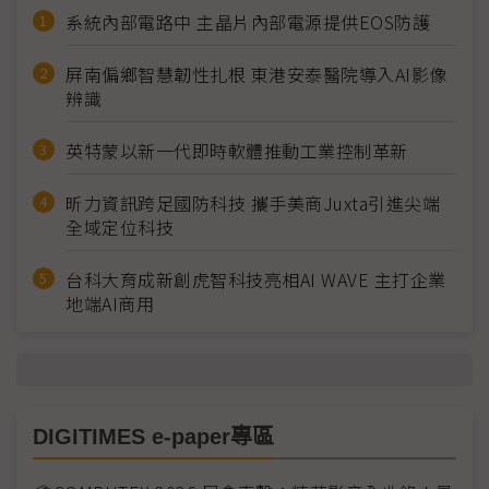
系統內部電路中 主晶片內部電源提供EOS防護
屏南偏鄉智慧韌性扎根 東港安泰醫院導入AI影像
辨識
英特蒙以新一代即時軟體推動工業控制革新
昕力資訊跨足國防科技 攜手美商Juxta引進尖端
全域定位科技
台科大育成新創虎智科技亮相AI WAVE 主打企業
地端AI商用
DIGITIMES e-paper專區