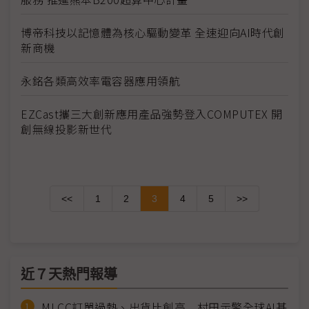
博帝科技以記憶體為核心驅動變革 全速迎向AI時代創
新商機
永銘各類高效率電容器應用領航
EZCast攜三大創新應用產品強勢登入COMPUTEX 開
創無線投影新世代
<<
1
2
3
4
5
>>
近７天熱門報導
MLCC訂單過熱、出貨比創高 村田示警全球AI基