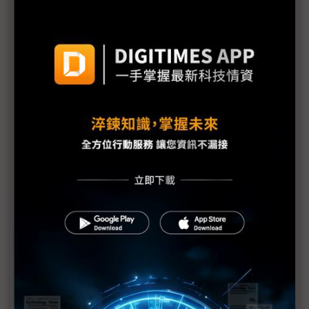
開創沉浸式遊戲音效新紀元
宜鼎COMPUTEX 2025聚焦產業AI應用 打造可擴充的
邊緣AI落地解決方案
COMPUTEX 2025盛大開展 攜手全球科技夥伴 領航AI
未來新生活
勤誠強勢亮相COMPUTEX 展示三大服務模式與前瞻
AI伺服器方案
呼應COMPUTEX 科思創高性能材料助消費電子永續
與智慧化
IPEVO Cast全系統無線投屏「輕量」登場 打造便攜
顯示新應用
MetAI宇見智能與廣運機械攜手採用NVIDIA
Omniverse「Mega」Blueprint