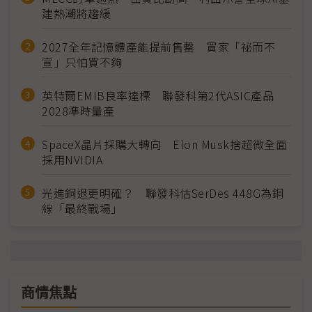
建熱潮將趨緩
2027全年記憶體產能提前售罄 買家「祕而不
宣」只怕買不夠
英特爾EMIB良率達標 聯發科第2代ASIC產品
2028準時量產
SpaceX晶片採購大轉向 Elon Musk捨超微全面
採用NVIDIA
光進銅退更明確？ 聯發科估SerDes 448G為銅
線「最終戰場」
商情焦點