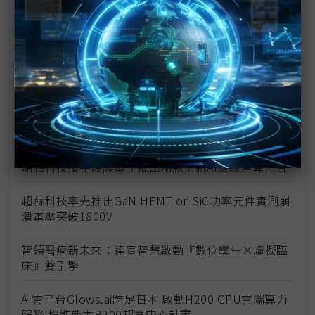
立端於COMPUTEX發表搭載NVIDIA H200 GPU之高
階邊緣AI伺服器
「板上有名」推AI機殼設計平台 加速設計週期與創新
提升
台灣智慧技術研發首推NeuroBrick 新一代模組化
GPU貨櫃解決方案
瑞相科技攜手瑞薩電子推出兩款全新AI邊緣運算平台
超赫科技率先推出GaN HEMT on SiC功率元件實測崩
潰電壓突破1800V
智領醫療新未來：達宣智慧啟動『數位孿生×虛擬臨
床』雙引擎
AI雲平台Glows.ai跨足日本 啟動H200 GPU雲端算力
服務 推進熊本B200超算中心計畫