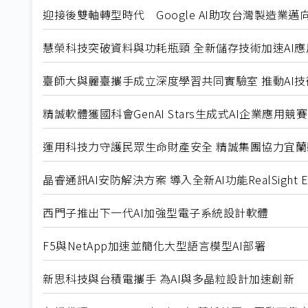
迎接後雙軸轉型時代 Google AI助攻台灣製造業邁
慧榮科技突破資料與功耗瓶頸 全新儲存技術加速AI應
臺師大與麗臺攜手成立深度學習共同實驗室 推動AI
精誠軟體獲國科會GenAI Stars生成式AI企業應用
運用科技力守護民眾生命財產安全 精誠集團協力宜蘭縣
晶睿通訊AI安防解決方案 導入全新AI功能RealSight En
西門子推出下一代AI加強型電子系統設計軟體
F5與NetApp加速並簡化大型語言模型AI部署
新思科技與台積電攜手 為AI與多晶粒設計加速創新