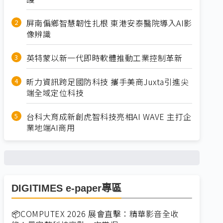
屏南偏鄉智慧韌性扎根 東港安泰醫院導入AI影
像辨識
英特蒙以新一代即時軟體推動工業控制革新
昕力資訊跨足國防科技 攜手美商Juxta引進尖
端全域定位科技
台科大育成新創虎智科技亮相AI WAVE 主打企
業地端AI商用
DIGITIMES e-paper專區
📦COMPUTEX 2026 展會直擊：精華影音全收