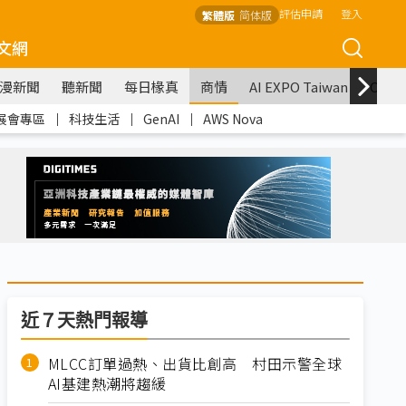
評估申請
登入
繁體版
简体版
文網
漫新聞
聽新聞
每日椽真
商情
AI EXPO Taiwan
COM
展會專區
｜
科技生活
｜
GenAI
｜
AWS Nova
近７天熱門報導
MLCC訂單過熱、出貨比創高 村田示警全球
AI基建熱潮將趨緩