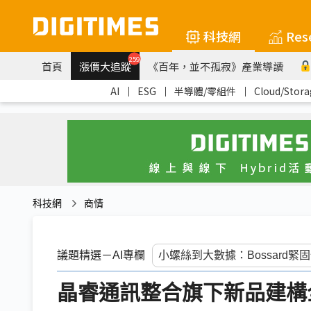
科技網
Res
259
首頁
漲價大追蹤
《百年，並不孤寂》產業導讀
AI
｜
ESG
｜
半導體/零組件
｜
Cloud/Stora
科技網
商情
議題精選－AI專欄
晶睿通訊整合旗下新品建構