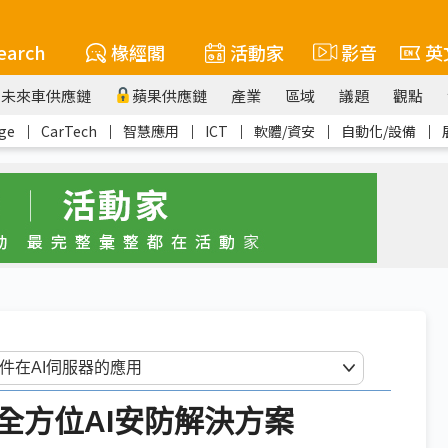
earch
椽經閣
活動家
影音
英
未來車供應鏈
蘋果供應鏈
產業
區域
議題
觀點
ge
｜
CarTech
｜
智慧應用
｜
ICT
｜
軟體/資安
｜
自動化/設備
｜
全方位AI安防解決方案