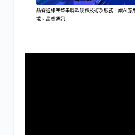
晶睿通訊完整串聯軟硬體技術及服務，讓AI應
境。晶睿通訊