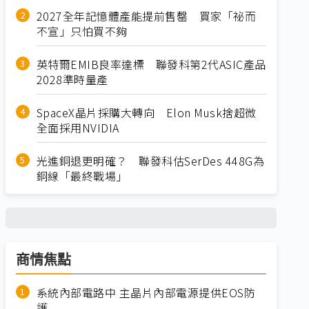
2027全年記憶體產能提前售罄 買家「祕而
不宣」只怕買不夠
英特爾EMIB良率達標 聯發科第2代ASIC產品
2028準時量產
SpaceX晶片採購大轉向 Elon Musk捨超微
全面採用NVIDIA
光進銅退更明確？ 聯發科估SerDes 448G為
銅線「最終戰場」
商情焦點
系統內部電路中 主晶片內部電源提供EOS防
護