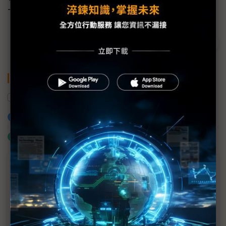
下載到裝置(USB或Bluetooth)。
關鍵字
Websense
資安
行動安全
加入已選取到「關鍵字追蹤」
什麼是「關鍵字追蹤」
商情專輯－運籌供應鍊與物流管理專輯
供應運籌管理新思維 有效提升企業競爭力
活化產業運籌供應鏈 提升企業獲利