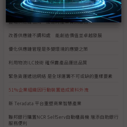
簡化為贏 化險為夷 供應鏈變革新思維
雲端供應鏈協同 加速跨產業資訊服務
改善供應鏈不調和處 能創造價值並卓越發展
優化供應鏈管理是多變環境的應變之策
利用物流ILC技術 確保農產品運送品質
緊急貨運遞送網絡 是全球運籌不可或缺的重樣要素
51%企業組織因行動裝置造成資料外洩
新 Teradata 平台重塑商業智慧產業
聯邦銀行購置NCR SelfServ自動櫃員機 增添自助銀行
服務便利