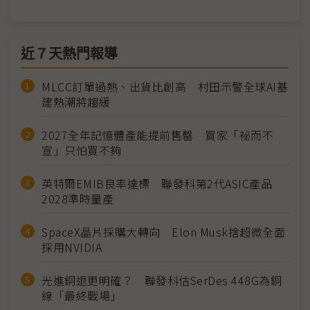
近７天熱門報導
MLCC訂單過熱、出貨比創高 村田示警全球AI基
建熱潮將趨緩
2027全年記憶體產能提前售罄 買家「祕而不
宣」只怕買不夠
英特爾EMIB良率達標 聯發科第2代ASIC產品
2028準時量產
SpaceX晶片採購大轉向 Elon Musk捨超微全面
採用NVIDIA
光進銅退更明確？ 聯發科估SerDes 448G為銅
線「最終戰場」