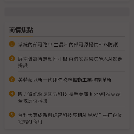
商情焦點
系統內部電路中 主晶片內部電源提供EOS防護
屏南偏鄉智慧韌性扎根 東港安泰醫院導入AI影像
辨識
英特蒙以新一代即時軟體推動工業控制革新
昕力資訊跨足國防科技 攜手美商Juxta引進尖端
全域定位科技
台科大育成新創虎智科技亮相AI WAVE 主打企業
地端AI商用