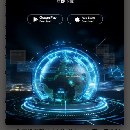
在進行手術時，他所配戴的Google Glass所看
到的景象，都可傳送給其他配戴Google Glass
的住院醫生。印度也有骨科醫生以Google
Glass協助進行足部手術，還能同時檢視X光與
核磁共振的圖像，並用網路即時轉播手術過
程。
管理層面須多加注意
世界正面臨人口老化、慢性疾病增加、國家醫
療支出增加、醫療品質提升、遠距醫療、電子
病歷、居家照護等相關醫療照護問題，因此運
用物聯網、嵌入式電腦、自動控制的核心能