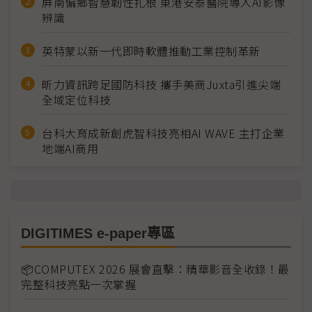
屏南偏鄉智慧韌性扎根 東港安泰醫院導入AI影像
辨識
英特蒙以新一代即時軟體推動工業控制革新
昕力資訊跨足國防科技 攜手美商Juxta引進尖端
全域定位科技
台科大育成新創虎智科技亮相AI WAVE 主打企業
地端AI商用
DIGITIMES e-paper專區
📦COMPUTEX 2026 展會直擊：精華影音全收錄！最
完整科技亮點一次掌握