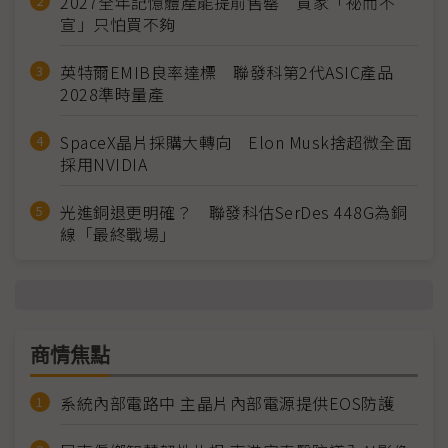
2027全年記憶體產能提前售罄 買家「祕而不
宣」只怕買不夠
英特爾EMIB良率達標 聯發科第2代ASIC產品
2028準時量產
SpaceX晶片採購大轉向 Elon Musk捨超微全面
採用NVIDIA
光進銅退更明確？ 聯發科估SerDes 448G為銅
線「最終戰場」
商情焦點
系統內部電路中 主晶片內部電源提供EOS防護