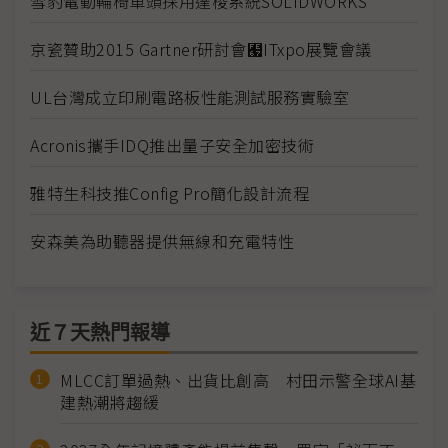
雪豹電動輪椅車頭採用達梭系統SOLIDWORKS
京瓷贊助2015 Gartner研討會﹧ITxpo展覽會議
UL台灣成立印刷電路板性能測試服務實驗室
Acronis攜手IDQ推出量子安全加密技術
雅特生科技推Config Pro簡化設計流程
安森美為助聽器提供無線和充電特性
近７天熱門報導
MLCC訂單過熱、出貨比創高 村田示警全球AI基
建熱潮將趨緩